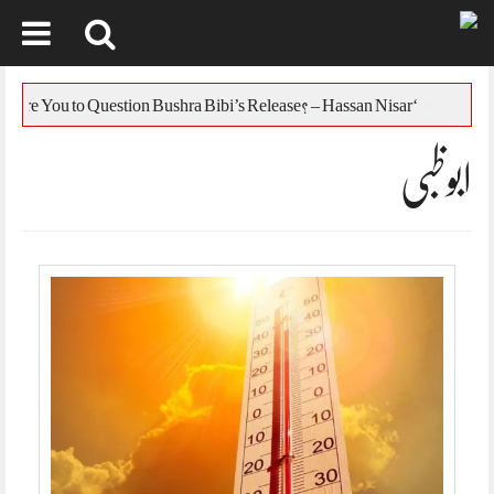
Skip
to
س
‘Who Are You to Question Bushra Bibi’s Release? – Hassan Nisar
content
ابوظبی