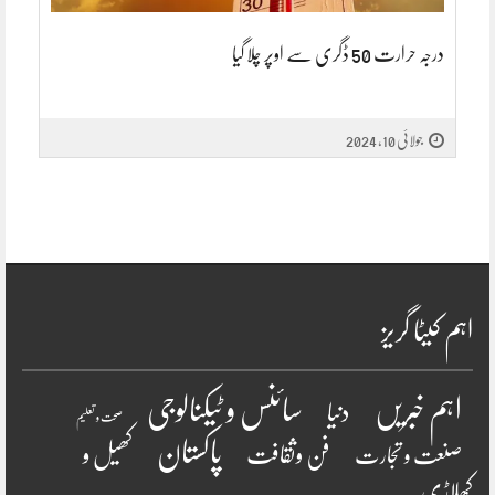
درجہ حرارت 50 ڈگری سے اوپر چلا گیا
جولائی 10, 2024
اہم کیٹا گریز
سائنس و ٹیکنالوجی
اہم خبریں
دنیا
صحت و تعلیم
پاکستان
فن وثقافت
کھیل و
صنعت و تجارت
کھلاڑی