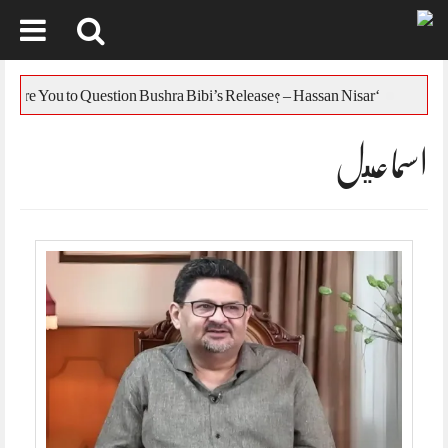
Skip
to
س
‘Who Are You to Question Bushra Bibi’s Release? – Hassan Nisar
content
اسماعيل