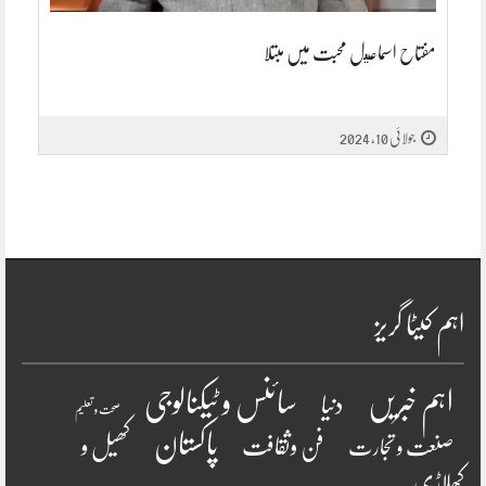
مفتاح اسماعيل محبت میں مبتلا
جولائی 10, 2024
اہم کیٹا گریز
سائنس و ٹیکنالوجی
اہم خبریں
دنیا
صحت و تعلیم
پاکستان
فن وثقافت
کھیل و
صنعت و تجارت
کھلاڑی