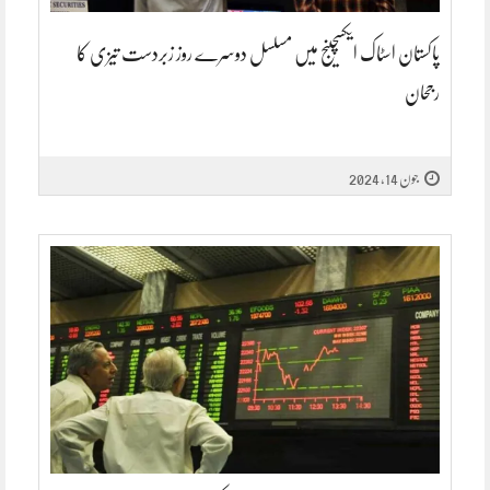
پاکستان اسٹاک ایکسچینج میں مسلسل دوسرے روز زبردست تیزی کا
رجحان
جون 14, 2024