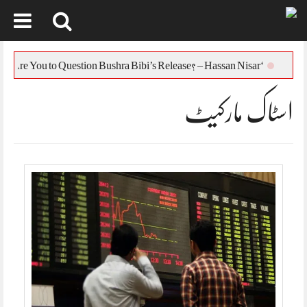
Skip
to
‘Who Are You to Question Bushra Bibi’s Release? – Hassan Nisar
content
اسٹاک مارکیٹ