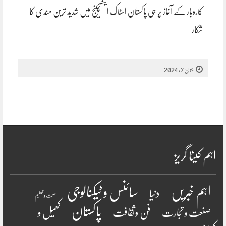
کاروبار کے آغاز پر ہی پاکستان اسٹاک ایکسچینج میں شدید ترین مندی کا
شکار
جون 7, 2024
اہم کیٹا گریز
سائنس و ٹیکنالوجی
اہم خبریں
دنیا
صحت و تعلیم
پاکستان
فن وثقافت
کھیل و
صنعت و تجارت