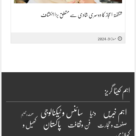
شگفتہ اعجاز کا دوسری شادی سے متعلق بڑا انکشاف
مئ 9, 2024
اہم کیٹا گریز
سائنس و ٹیکنالوجی
اہم خبریں
دنیا
صحت و تعلیم
پاکستان
فن وثقافت
کھیل و
صنعت و تجارت
کھلاڑی