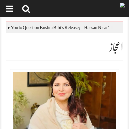
Skip
to
س
‘Who Are You to Question Bushra Bibi’s Release? – Hassan Nisar
content
اعجاز