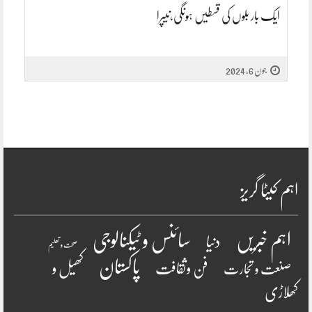
ایک بار بلوں کی قسطیں ہونگی،نیپرا
جون 6, 2024
اہم کیٹا گریز
سائنس و ٹیکنالوجی
اہم خبریں
دنیا
صحت و تعلیم
پاکستان
فن وثقافت
کھیل و
صنعت و تجارت
کھلاڑی