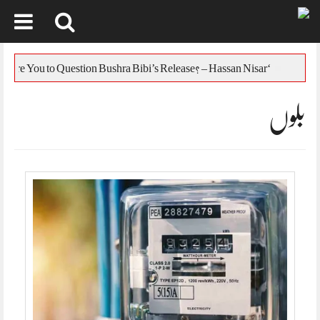
Skip
to
‘Who Are You to Question Bushra Bibi’s Release? – Hassan Nisar
content
بلوں