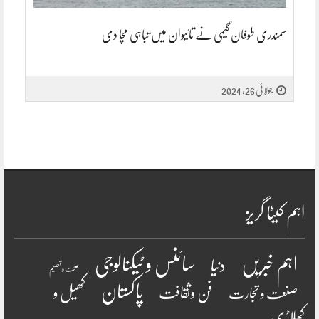
سمندری طوفان گیمی نے تائیوان میں تباہی مچا دی
جولائی 26, 2024
اہم کیٹا گریز
سائنس و ٹیکنالوجی
اہم خبریں
دنیا
صحت و تعلیم
پاکستان
فن وثقافت
کھیل و
صنعت و تجارت
کھلاڑی