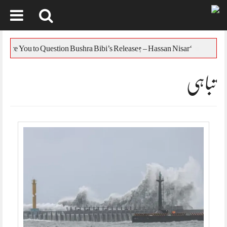
Skip
to
یس
‘Who Are You to Question Bushra Bibi’s Release? – Hassan Nisar
content
تباہی