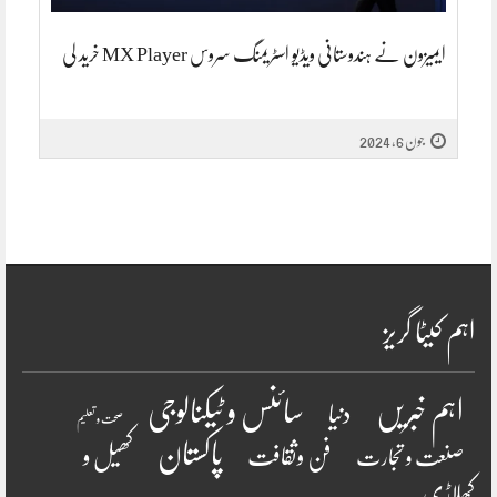
ایمیزون نے ہندوستانی ویڈیو اسٹریمنگ سروس MX Player خرید لی
جون 6, 2024
اہم کیٹا گریز
سائنس و ٹیکنالوجی
اہم خبریں
دنیا
صحت و تعلیم
پاکستان
فن وثقافت
کھیل و
صنعت و تجارت
کھلاڑی