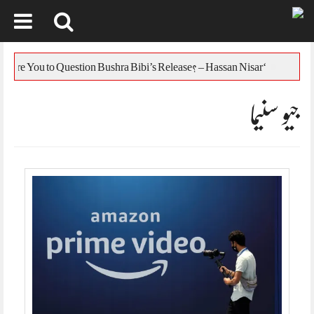
Skip
to
یس
‘Who Are You to Question Bushra Bibi’s Release? – Hassan Nisar
content
جیو سنیما