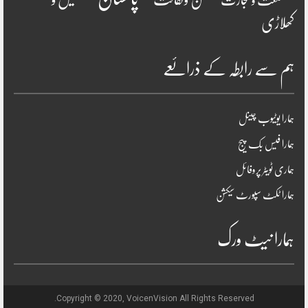
صنعت و تجارت
کھلاڑی
ہم سے رابطہ کے ذرائعے
ہمارا یوٹیوب چینل
ہمارا فیس بک پیج
ہماری ٹویٹر پروفائل
ہمارا ٹکٹ سپورٹ سیکشن
ہمارا نیٹ ورک
Copyright © 2020, VoicenVision All Rights Reserved.