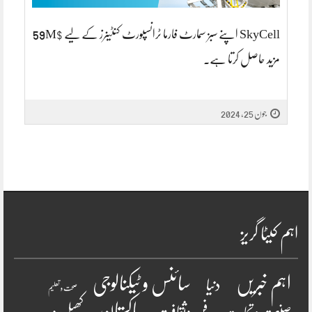
SkyCell اپنے سبز سمارٹ فارما ٹرانسپورٹ کنٹینرز کے لیے $59M
مزید حاصل کرتا ہے۔
جون 25, 2024
اہم کیٹا گریز
سائنس و ٹیکنالوجی
اہم خبریں
دنیا
صحت و تعلیم
پاکستان
فن وثقافت
کھیل و