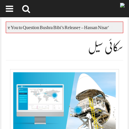
Skip
to
یس
‘Who Are You to Question Bushra Bibi’s Release? – Hassan Nisar
content
سکائی سیل