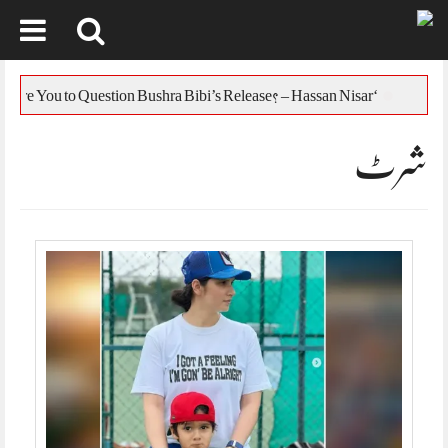
Skip
to
یس
‘Who Are You to Question Bushra Bibi’s Release? – Hassan Nisar
content
شرٹ