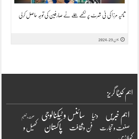
ثانیہ مرزا کی ٹی شرٹ پر لکھے جملے نے صارفین کی توجہ حاصل کرلی
جون 29, 2024
اہم کیٹا گریز
سائنس و ٹیکنالوجی
اہم خبریں
دنیا
صحت و تعلیم
پاکستان
فن وثقافت
کھیل و
صنعت و تجارت
کھلاڑی