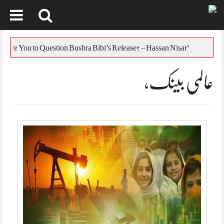
Skip
to
‘Who Are You to Question Bushra Bibi’s Release? – Hassan Nisar
content
عالمی بینک،