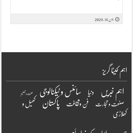
جون 16, 2024
اہم کیٹا گریز
سائنس و ٹیکنالوجی
اہم خبریں
دنیا
صحت و تعلیم
پاکستان
فن وثقافت
کھیل و
صنعت و تجارت
کھلاڑی