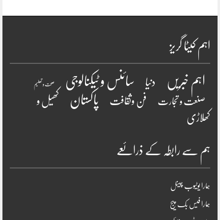
اہم کیٹا گریز
سائنس و ٹیکنالوجی
اہم خبریں
دنیا
صحت و تعلیم
پاکستان
فن وثقافت
کھیل و
صنعت و تجارت
کھلاڑی
ہم سے رابطہ کے ذرائعے
ہمارا یوٹیوب چینل
ہمارا فیس بک پیج