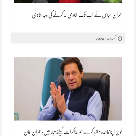
عمران عباس نے اب تک شادی نہ کرنے کی وجہ بتادی
اگست 6, 2024
فوج اپنا نمائندہ مقرر کرے ہم مذاکرات کیلئے تیار ہیں: عمران خان