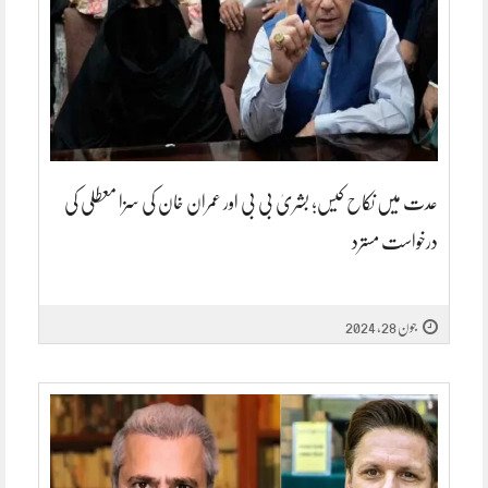
عدت میں نکاح کیس؛ بشریٰ بی بی اور عمران خان کی سزا معطلی کی
درخواست مسترد
جون 28, 2024