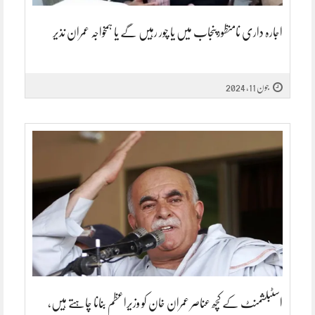
اجارہ داری نامنظورپنجاب میں یا چور رہیں گے یا ہمخواجہ عمران نذیر
جون 11, 2024
اسٹبلشمنٹ کے کچھ عناصر عمران خان کو وزیراعظم بنانا چاہتے ہیں،