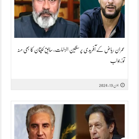
عمران ریاض کے آفریدی پر سنگین الزامات، سابق کپتان کا بھی منہ
توڑ جواب
جون 19, 2024