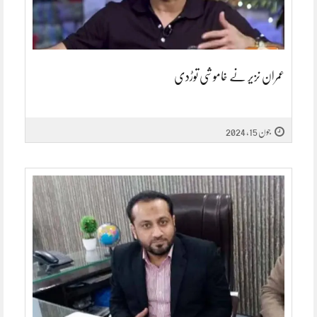
عمران نزیر نے خاموشی توڑدی
جون 15, 2024