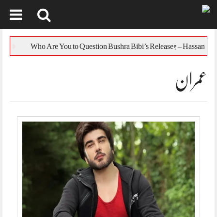
Skip
to
یورپی یونین کا بنگلہ دی
content
عمران