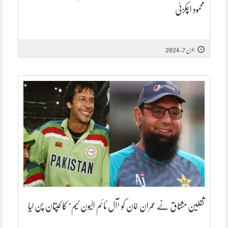
محمود اچکزئی
جون 7, 2024
ثقلین مشتاق نے عمران خان کو ‘آل ٹائم الیون ٹیم’ کا کپتان چن لیا