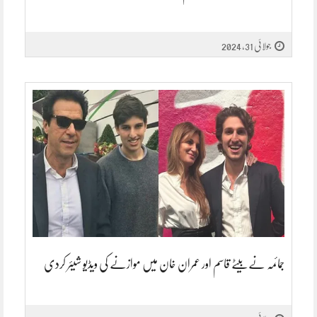
جولائی 31, 2024
جمائمہ نے بیٹے قاسم اور عمران خان میں موازنے کی ویڈیو شیئر کردی