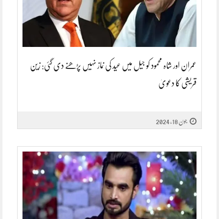
عمران اور شاہ محمود کو جیل میں عید کی نماز نہیں پڑھنے دی گئی: زین
قریشی کا دعویٰ
جون 18, 2024