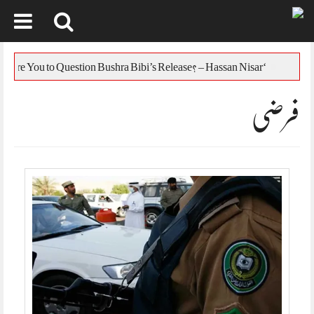
Skip
to
س
‘Who Are You to Question Bushra Bibi’s Release? – Hassan Nisar
content
فرضی