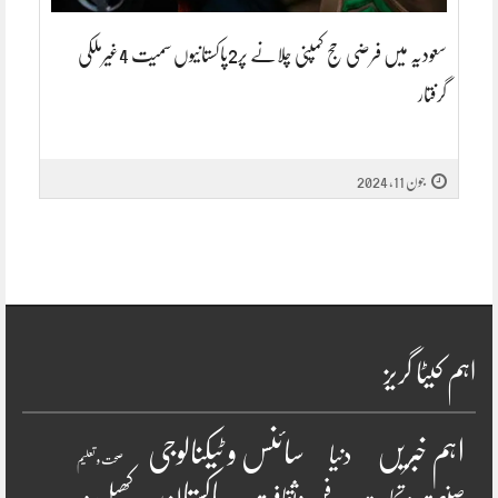
سعودیہ میں فرضی حج کمپنی چلانے پر2پاکستانیوں سمیت 4غیرملکی
گرفتار
جون 11, 2024
اہم کیٹا گریز
سائنس و ٹیکنالوجی
اہم خبریں
دنیا
صحت و تعلیم
پاکستان
فن وثقافت
کھیل و