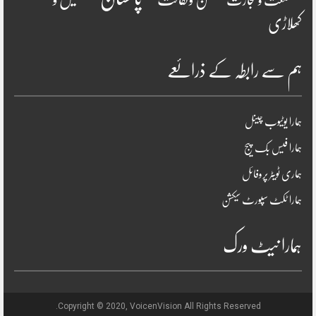
صنعت و تجارت
کھلاڑی
ہم سے رابطہ کے ذرائعے
ہمارا یوٹیوب چینل
ہمارا فیس بک پیج
ہماری ٹویٹر پروفائل
ہمارا ٹکٹ سپورٹ سیکشن
ہمارا نیٹ ورک
Copyright © 2020, VoicenVision All Rights Reserved.