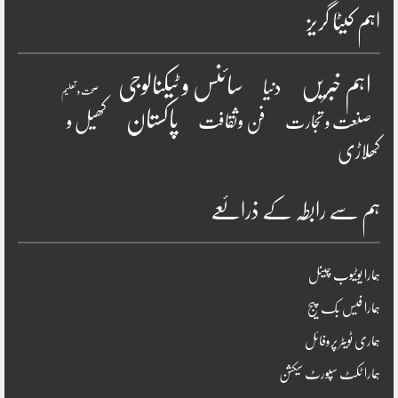
اہم کیٹا گریز
سائنس و ٹیکنالوجی
اہم خبریں
دنیا
صحت و تعلیم
پاکستان
فن وثقافت
کھیل و
صنعت و تجارت
کھلاڑی
ہم سے رابطہ کے ذرائعے
ہمارا یوٹیوب چینل
ہمارا فیس بک پیج
ہماری ٹویٹر پروفائل
ہمارا ٹکٹ سپورٹ سیکشن