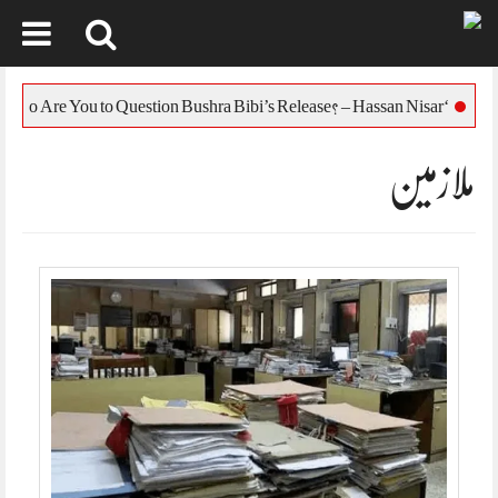
Skip
to
‘Who Are You to Question Bushra Bibi’s Release? – Hassan Nisar
content
ملازمین