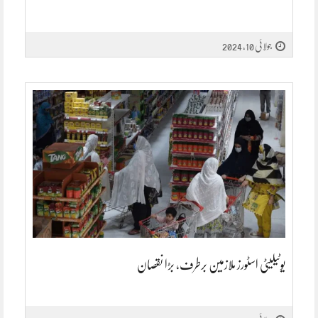
جولائی 10, 2024
یوٹیلیٹی اسٹورز ملازمین برطرف، بڑا نقصان