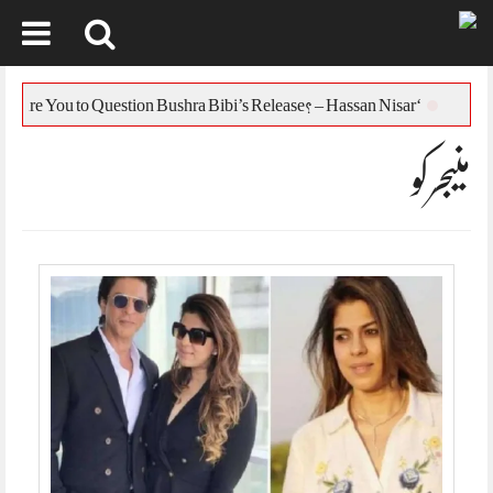
Skip
to
س
‘Who Are You to Question Bushra Bibi’s Release? – Hassan Nisar
content
منیجرکو