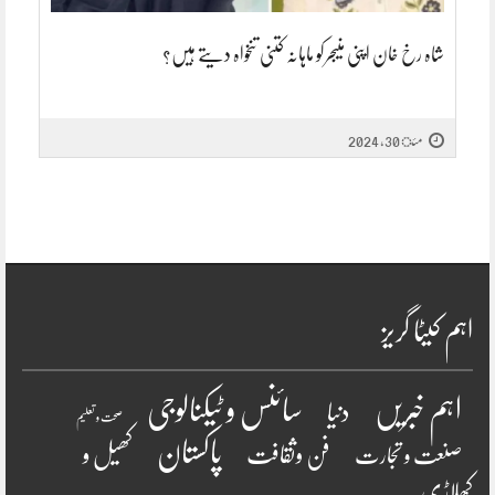
شاہ رخ خان اپنی منیجرکو ماہانہ کتنی تنخواہ دیتے ہیں؟
مئ 30, 2024
اہم کیٹا گریز
سائنس و ٹیکنالوجی
اہم خبریں
دنیا
صحت و تعلیم
پاکستان
فن وثقافت
کھیل و
صنعت و تجارت
کھلاڑی