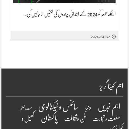
اگلے جمعہ کو 2024 کے ابتدائی پرندوں کی ٹکٹیں اڑ جائیں گی۔
مئ 24, 2024
اہم کیٹا گریز
سائنس و ٹیکنالوجی
اہم خبریں
دنیا
صحت و تعلیم
پاکستان
فن وثقافت
کھیل و
صنعت و تجارت
کھلاڑی