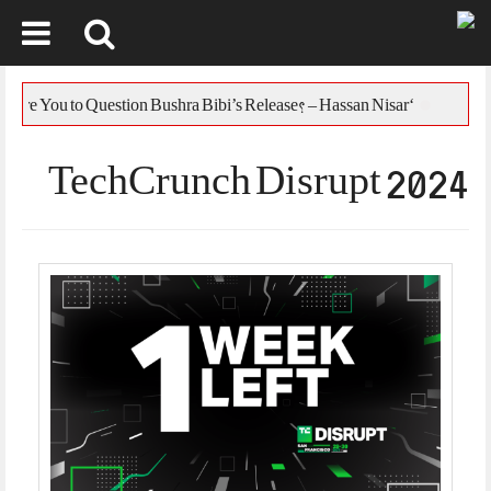
Skip
to
یس
‘Who Are You to Question Bushra Bibi’s Release? – Hassan Nisar
content
TechCrunch Disrupt 2024