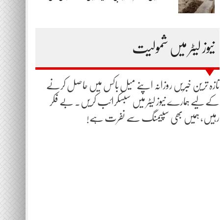
نیوز لیٹر میں شمولیت
تازہ ترین خبریں روزانہ اپنے میل باکس میں حاصل کرنے
کے لیے ہمارے نیوز لیٹر میں سبسکرائب کریں۔ بے فکر
رہیں، ہمیں بھی سپیمنگ سے نفرت ہے!