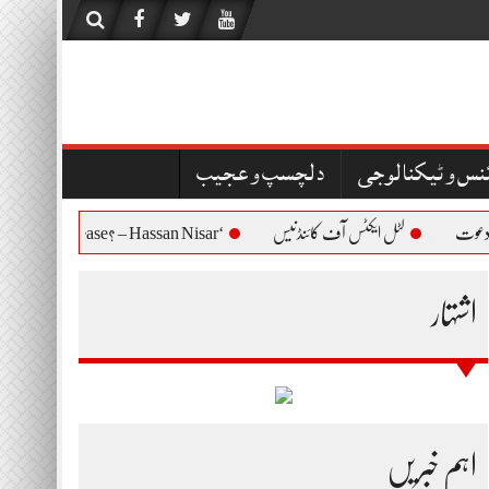
نس و ٹیکنالوجی
دلچسپ و عجیب
لٹل ایکٹس آف کائنڈنیس
‘Who Are You to Question Bushra Bibi’s Release? – Hassan Nisar
اشتہار
اہم خبریں