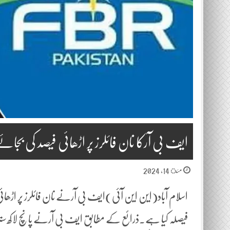
ایف بی آرکا نان فائلرز پر اڑھائی فیصد کی بجائے 90فیصد اضافی ود ہولڈنگ ٹیکس عائد کرنے کا فی
مئ 14, 2024
اسلام آباد(این این آئی)ایف بی آرنے نان فائلرز پر اڑھائ
فیصلہ کیا ہے۔ذرائع کے مطابق ایف بی آرنے پانچ لاکھ ستر ہ