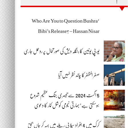
‘Who Are You to Question Bushra
Bibi’s Release? – Hassan Nisar
یورپی یونین کا بنگلہ دیش کی صورتحال پر ردعمل جاری
صفر المظفر کا چاند نظر نہیں آیا
5 اگست 2024 سے تیسری جنگ عظیم شروع
ہوسکتی ہے’بھارتی نجومی کوشل کمار کا دعوی
کرک میں 4 افراد سیلابی ریلے میں بہہ کر جاں بحق