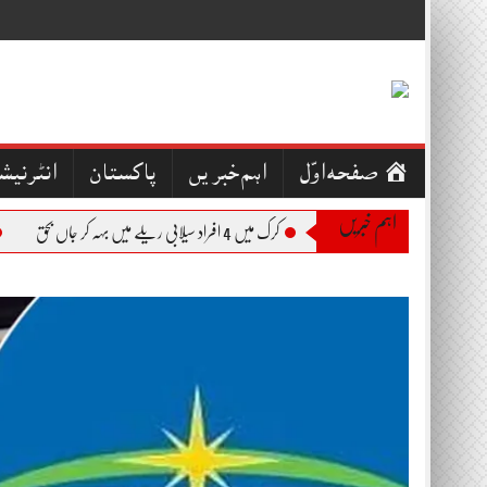
Skip
to
content
صفحہ اوّل
اہم خبریں
پاکستان
انٹرنیش
اہم خبریں
کرک میں 4 افراد سیلابی ریلے میں بہہ کر جاں بحق
بجل