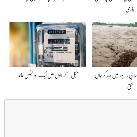
جاری
 افراد سیلابی ریلے میں بہہ کر جاں
بجلی کے بلوں میں ایک اور ٹیکس عائد
بحق