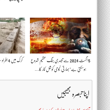
5 اگست 2024 سے تیسری جنگ عظیم شروع
کرک میں 4
ہوسکتی ہے’بھارتی نجومی کوشل کمار کا…
اپنا تبصرہ بھیجیں