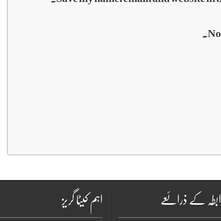
No
بطہ کے ذرائعے
اہم کیٹا گریز