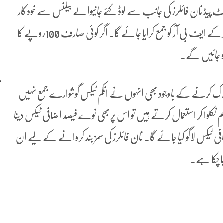
ٹ پیڈ نان فائلرز کی جانب سے لوڈ کئے جانیوالے بیلنس سے خودکار
سسٹم کے زریعے 90فیصد ود ہولڈنگ ٹیکس کی مد میں کٹوتی کرکے ایف بی آر کو جمع کرایا جائے گا۔ اگر کوئی صارف 100روپے کا
 بلاک کرنے کے باوجود بھی انہوں نے انکم ٹیکس گوشوارے جمع نہیں
کلوا کر استعمال کرتے ہیں تو اس پر بھی نوے فیصد اضافی ٹیکس دینا
افی ٹیکس لاگو کیا جائے گا۔ نان فائلرز کی سمز بند کروانے کے لیے ان
 جاچکا ہے۔