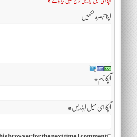
آپکا ای میل ایڈریس شائع نہیں کیا جائے گا
اپنا تبصرہ لکھیں
آپکا نام
*
آپکا ای میل ایڈریس
*
his browser for the next time I comment.