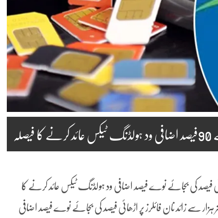
صلہ
ی فیصد کی بجائے نوے فیصد اضافی ود ہولڈنگ ٹیکس عائد کرنے کا
زار سے زائد نان فائلرز پر اڑھائی فیصد کی بجائے نوے فیصد اضافی