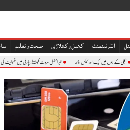
نل
کھیل و کھلاڑی
صحت و تعلیم
سائ
ی کے بلوں میں ایک اور ٹیکس عائد
شیر افضل مروت کو پیپلز پارٹی میں شمولیت کی دعوت