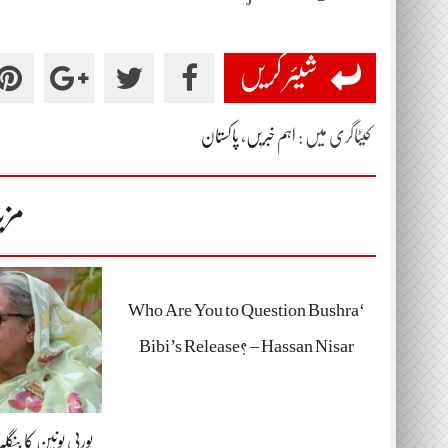
شیئر کریں
کیٹاگری میں :
اہم خبریں
،
پاکستان
مزی
‘Who Are You to Question Bushra
Bibi’s Release? – Hassan Nisar
یورپی یونین کا بنگ