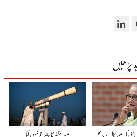
د پڑھیں
لہ دیش کی صورتحال پر ردعمل
صفر المظفر کا چاند نظر نہیں آیا