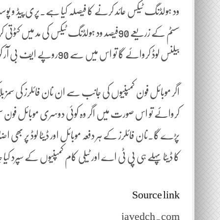
ود ہولڈنگ ٹیکس عائد کرنے کا فیصلہ کیا ہے۔پری پیڈ و پوس
بیلنس لوڈ کروائے گا تو اس میں سے 90روپے ایف بی آر کو جائیں گے۔
اگر موبائل فون کمپنیوں کی جانب سے ان نان فائلرز کی سمز
کروائے تو اس صورت میں اگر وہ کوئی دوسری موبائل فون سم ن
پڑے گا۔نان فائلرز کے ہر دفعہ موبائل اور ڈیٹا لوڈ پر بھی اض
کا ڈیٹا پہلے ہی پی ٹی اے اور ٹیلی کام کمپنیوں کے سپرد کیا
Source link
javedch.com