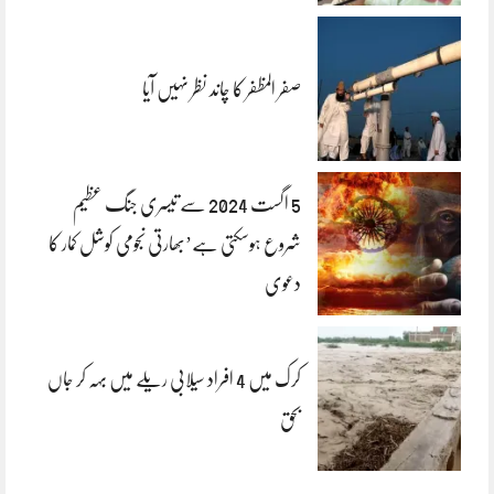
صفر المظفر کا چاند نظر نہیں آیا
5 اگست 2024 سے تیسری جنگ عظیم
شروع ہوسکتی ہے’بھارتی نجومی کوشل کمار کا
دعوی
کرک میں 4 افراد سیلابی ریلے میں بہہ کر جاں
بحق