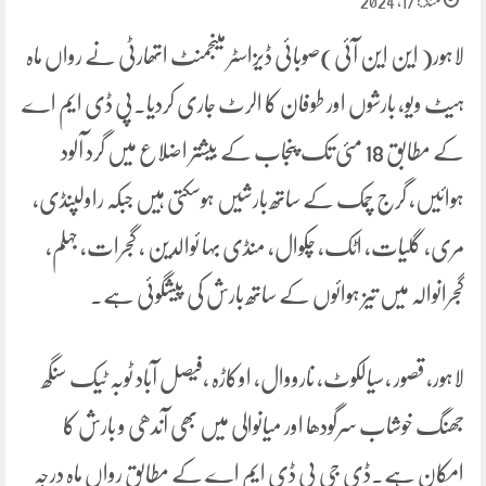
مئ 17, 2024
لاہور( این این آئی)صوبائی ڈیزاسٹر مینجمنٹ اتھارٹی نے رواں ماہ
ہیٹ ویو، بارشوں اور طوفان کا الرٹ جاری کردیا۔پی ڈی ایم اے
کے مطابق 18 مئی تک پنجاب کے بیشتر اضلاع میں گرد آلود
ہوائیں، گرج چمک کے ساتھ بارشیں ہوسکتی ہیں جبکہ راولپنڈی،
مری، گلیات، اٹک، چکوال، منڈی بہا ئوالدین ، گجرات، جہلم،
گجرانوالہ میں تیز ہوائوں کے ساتھ بارش کی پیشگوئی ہے۔
لاہور، قصور ،سیالکوٹ، نارووال، اوکاڑہ ،فیصل آباد ٹوبہ ٹیک سنگھ
جھنگ خوشاب سرگودھا اور میانوالی میں بھی آندھی و بارش کا
امکان ہے۔ڈی جی پی ڈی ایم اے کے مطابق رواں ماہ درجہ