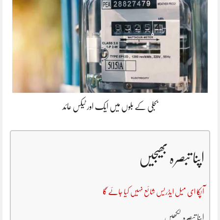
بجلی کے بلوں میں ایک اور ٹیکس عائد
اپنا تبصرہ بھیجیں
آپکا ای میل ایڈریس شائع نہیں کیا جائے گا
اپنا تبصرہ لکھیں