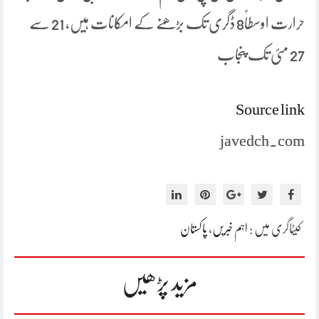
حرارت اوسطاً8 ڈگری تک بڑھنے کے امکانات ہیں، 21 سے
27 مئی تک پنجاب
Source link
javedch.com
کیٹاگری میں :
اہم خبریں
،
پاکستان
مزید پڑھیں