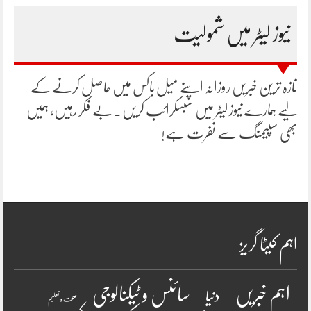
نیوز لیٹر میں شمولیت
تازہ ترین خبریں روزانہ اپنے میل باکس میں حاصل کرنے کے
لیے ہمارے نیوز لیٹر میں سبسکرائب کریں۔ بے فکر رہیں، ہمیں
بھی سپیمنگ سے نفرت ہے!
اہم کیٹا گریز
سائنس و ٹیکنالوجی
اہم خبریں
دنیا
صحت و تعلیم