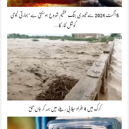
5 اگست 2024 سے تیسری جنگ عظیم شروع ہوسکتی ہے’بھارتی نجومی
کوشل کمار کا…
کرک میں 4 افراد سیلابی ریلے میں بہہ کر جاں بحق