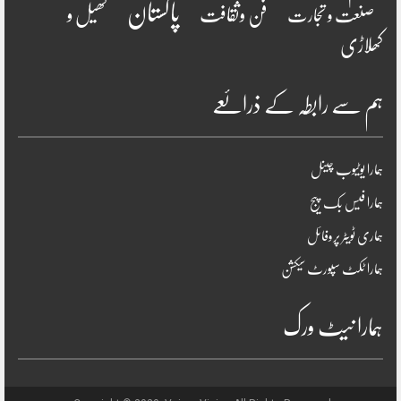
پاکستان
فن وثقافت
کھیل و
صنعت و تجارت
کھلاڑی
ہم سے رابطہ کے ذرائعے
ہمارا یوٹیوب چینل
ہمارا فیس بک پیج
ہماری ٹویٹر پروفائل
ہمارا ٹکٹ سپورٹ سیکشن
ہمارا نیٹ ورک