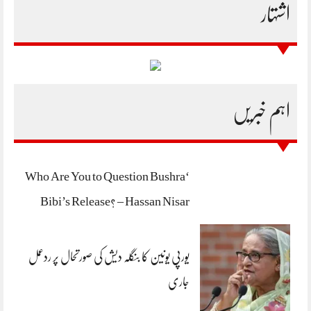
اشتہار
اہم خبریں
‘Who Are You to Question Bushra
Bibi’s Release? – Hassan Nisar
یورپی یونین کا بنگلہ دیش کی صورتحال پر ردعمل
جاری