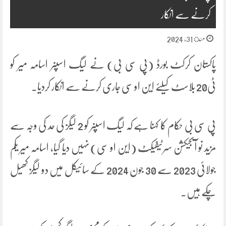
کرنے سے انکار
مئ 31, 2024
پاکستان کرکٹ بورڈ (پی سی بی) نے لیگ اسپنر اسامہ میر کو
ٹی20 بلاسٹ کیلئے این او سی جاری کرنے سے انکار کردیا۔
پی سی بی حکام کا کہنا ہے کہ لیگ اسپنر کو 2 لیگز کی حد کی وجہ سے
مزید نو آبجیکشن سرٹیفیکٹ (این او سی) نہیں دیا گیا، اسامہ میر یکم
جولائی 2023 سے 30 جون 2024 کے سائیکل میں دو لیگز کھیل
چکے ہیں۔