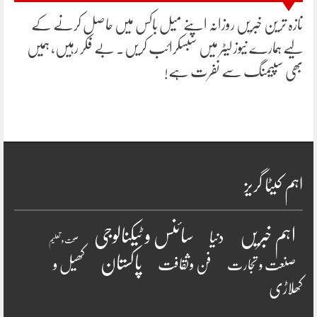
تازہ ترین خبریں روزانہ اپنے میل باکس میں حاصل کرنے کے
لیے ہمارے نیوز لیٹر میں سبسکرائب کریں۔ بے فکر رہیں، ہمیں
بھی سپیمنگ سے نفرت ہے!
اہم کیٹا گریز
سائنس و ٹیکنالوجی
اہم خبریں
دنیا
صحت و تعلیم
پاکستان
فن وثقافت
کھیل و
صنعت و تجارت
کھلاڑی