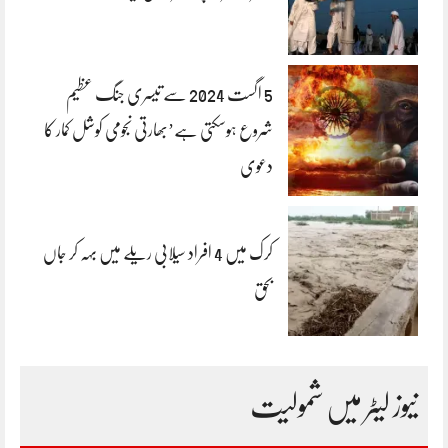
5 اگست 2024 سے تیسری جنگ عظیم
شروع ہوسکتی ہے’بھارتی نجومی کوشل کمار کا
دعوی
کرک میں 4 افراد سیلابی ریلے میں بہہ کر جاں
بحق
نیوز لیٹر میں شمولیت