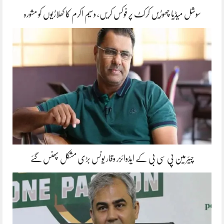
سوشل میڈیا چھوڑیں کرکٹ پر فوکس کریں، وسیم اکرم کا کھلاڑیوں کو مشورہ
چیئرمین پی سی بی کے ایڈوائزر وقار یونس بڑی مشکل پھنس گئے