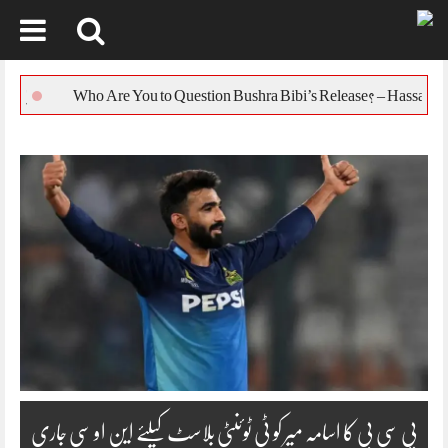
Skip
to
یورپی یونین کا بنگلہ
content
پی سی بی کا اسامہ میر کو ٹی ٹوئنٹی بلاسٹ کیلئے این او سی جاری