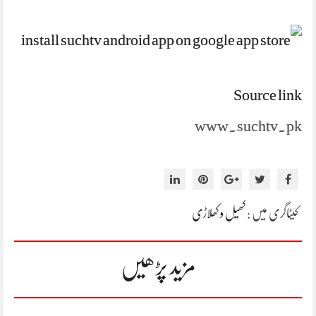
Source link
www.suchtv.pk
کیٹاگری میں :
کھیل و کھلاڑی
مزید پڑھیں