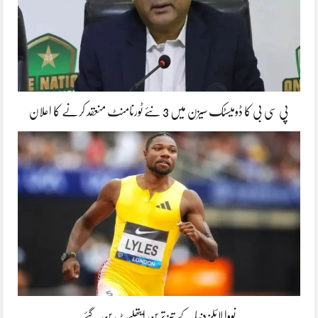
پی سی بی کا ڈومیسٹک سیزن میں 3 نئے ٹورنامنٹ منعقد کرنے کا اعلان
نووا لائلز دنیا کے تیز ترین ایتھلیٹ بن گئے