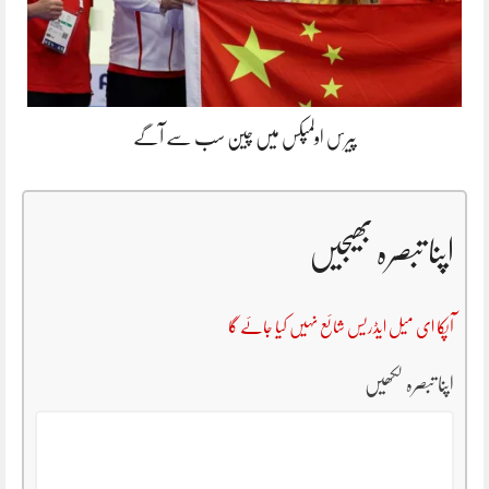
پیرس اولمپکس میں چین سب سے آگے
اپنا تبصرہ بھیجیں
آپکا ای میل ایڈریس شائع نہیں کیا جائے گا
اپنا تبصرہ لکھیں