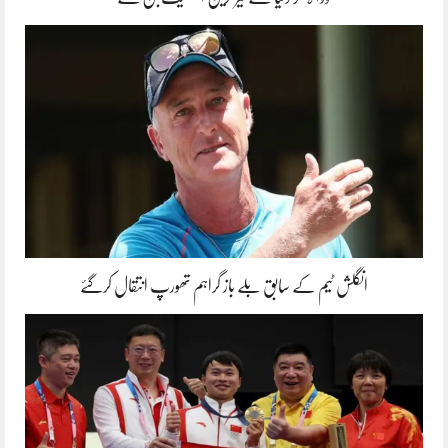
انگلش ٹیم کے سابق بلے باز گراہم تھورپ انتقال کرگئے