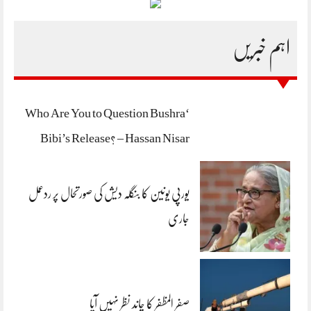
اہم خبریں
‘Who Are You to Question Bushra
Bibi’s Release? – Hassan Nisar
یورپی یونین کا بنگلہ دیش کی صورتحال پر ردعمل
جاری
صفر المظفر کا چاند نظر نہیں آیا