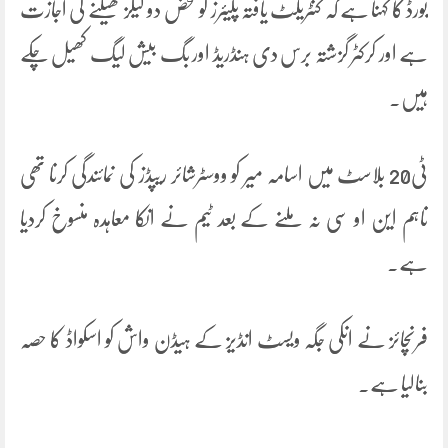
بورڈ کا کہنا ہے کہ کنٹریکٹ یافتہ پلیئرز کو محض دو لیگز کھیلنے کی اجازت
ہے اور کرکٹر گزشتہ برس دی ہنڈریڈ اور بگ بیش لیگ کھیل چکے
ہیں۔
ٹی20 بلاسٹ میں اسامہ میر کو ووسٹرشائر ریپڈز کی نمائندگی کرنا تھی
تاہم این او سی نہ ملنے کے بعد ٹیم نے انکا معاہدہ منسوخ کردیا
ہے۔
فرنچائز نے انکی جگہ ویسٹ انڈیز کے ہیڈن واش کو اسکواڈ کا حصہ
بنالیا ہے۔