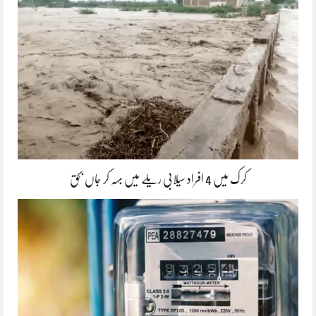
کرک میں 4 افراد سیلابی ریلے میں بہہ کر جاں بحق