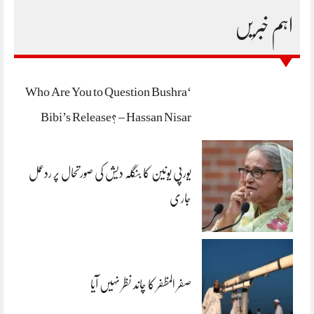
اہم خبریں
‘Who Are You to Question Bushra
Bibi’s Release? – Hassan Nisar
یورپی یونین کا بنگلہ دیش کی صورتحال پر ردعمل
جاری
صفر المظفر کا چاند نظر نہیں آیا