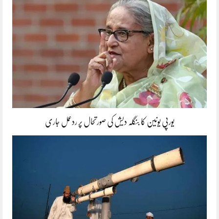
یورپی یونین کا بنگلہ دیش کی صورتحال پر ردعمل جاری