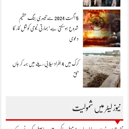
5 اگست 2024 سے تیسری جنگ عظیم
شروع ہوسکتی ہے’بھارتی نجومی کوشل کمار کا
دعوی
کرک میں 4 افراد سیلابی ریلے میں بہہ کر جاں
بحق
نیوز لیٹر میں شمولیت