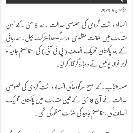
جون 6, 2024
انسداد دہشت گردی کی خصوصی عدالت سے 9 مئی کے تین
مقدمات میں ضمانت منظوری اور سرگودھا ڈسٹرکٹ جیل سے رہائی
کے بعد پاکستان تحریک انصاف (پی ٹی آئی) کی رہنما صنم جاوید کو
گوجرانوالہ پولیس نے دوبارہ گرفتار کر لیا۔
صوبہ پنجاب کے ضلع سرگودھا کی انسداد دہشت گردی کی خصوصی
عدالت نے آج 9 مئی کے تین مقدمات میں پاکستان تحریک
انصاف کی رہنما صنم جاوید کی ضمانت منظور کی تھی۔