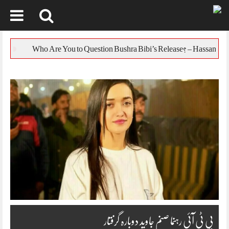
Skip
to
یورپی یونین کا بنگل
content
پی ٹی آئی رہنما صنم جاوید دوبارہ گرفتار