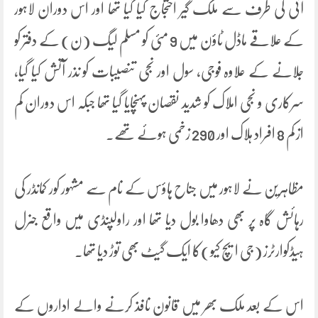
آئی کی طرف سے ملک گیر احتجاج کیا گیا تھا اور اس دوران لاہور
کے علاقے ماڈل ٹاؤن میں 9 مئی کو مسلم لیگ (ن) کے دفتر کو
جلانے کے علاوہ فوجی، سول اور نجی تنصیبات کو نذر آتش کیا گیا،
سرکاری و نجی املاک کو شدید نقصان پہنچایا گیا تھا جبکہ اس دوران کم
از کم 8 افراد ہلاک اور 290 زخمی ہوئے تھے۔
مظاہرین نے لاہور میں جناح ہاؤس کے نام سے مشہور کور کمانڈر کی
رہائش گاہ پر بھی دھاوا بول دیا تھا اور راولپنڈی میں واقع جنرل
ہیڈکوارٹرز (جی ایچ کیو)کا ایک گیٹ بھی توڑ دیا تھا۔
اس کے بعد ملک بھر میں قانون نافذ کرنے والے اداروں کے