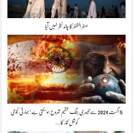
صفر المظفر کا چاند نظر نہیں آیا
5 اگست 2024 سے تیسری جنگ عظیم شروع ہوسکتی ہے’بھارتی نجومی
کوشل کمار کا…