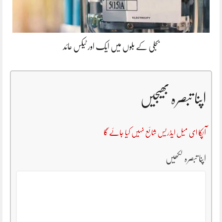
بجلی کے بلوں میں ایک اور ٹیکس عائد
اپنا تبصرہ بھیجیں
آپکا ای میل ایڈریس شائع نہیں کیا جائے گا
اپنا تبصرہ لکھیں