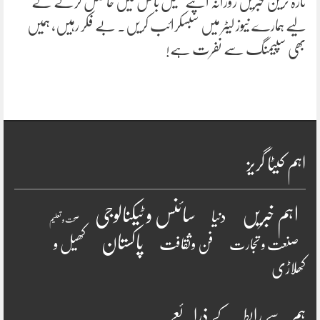
تازہ ترین خبریں روزانہ اپنے میل باکس میں حاصل کرنے کے
لیے ہمارے نیوز لیٹر میں سبسکرائب کریں۔ بے فکر رہیں، ہمیں
بھی سپیمنگ سے نفرت ہے!
اہم کیٹا گریز
سائنس و ٹیکنالوجی
اہم خبریں
دنیا
صحت و تعلیم
پاکستان
فن وثقافت
کھیل و
صنعت و تجارت
کھلاڑی
ہم سے رابطہ کے ذرائعے