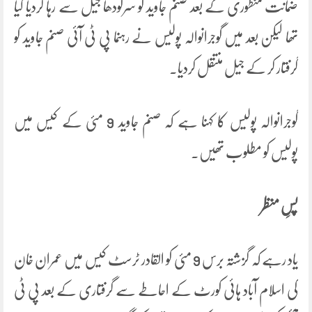
ضمانت منظوری کے بعد صنم جاوید کو سرگودھا جیل سے رہا کردیا گیا
تھا لیکن بعد میں گوجرانوالہ پولیس نے رہنما پی ٹی آئی صنم جاوید کو
گرفتار کر کے جیل منتقل کردیا۔
گوجرانوالہ پولیس کا کہنا ہے کہ صنم جاوید 9 مئی کے کیس میں
پولیس کو مطلوب تھیں۔
پسِ منظر
یاد رہے کہ گزشتہ برس 9 مئی کو القادر ٹرسٹ کیس میں عمران خان
کی اسلام آباد ہائی کورٹ کے احاطے سے گرفتاری کے بعد پی ٹی