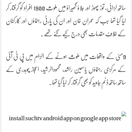
ساتھ لڑائی، توڑ پھوڑ اور جلاؤ گھیراؤ میں ملوث 1900 افراد کو گرفتار کر
لیا گیا تھا جب کہ عمران خان اور ان کی پارٹی رہنماؤں اور کارکنان
کے خلاف مقدمات بھی درج کیے گئے تھے۔
9مئی کے واقعات میں ملوث ہونے کے الزام میں پی ٹی آئی
کے مرکزی رہنماؤں یاسمین راشد، محمودالرشید، اعجاز چوہدری کے
ساتھ ساتھ ڈنم جاوید کو بھی گرفتار کر لیا گیا تھا۔