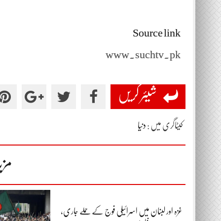
Source link
www.suchtv.pk
شیئر کریں
کیٹاگری میں :
دنیا
مزی
غزہ اور لبنان میں اسرائیلی فوج کے حملے جاری،