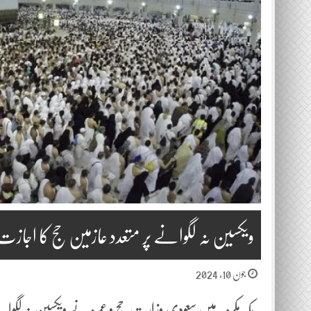
ویکسین نہ لگوانے پر متعدد عازمین حج کا اجازت
جون 10, 2024
مکہ مکرمہ میں سعودی وزارتِ حج و عمرہ نے ویکسین نہ لگوانے 