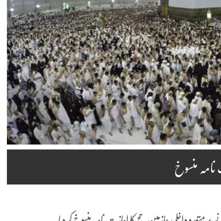
 نامہ منسوخ
پر متعدد داخلی عازمینِ حج کا اجازت نامہ منسوخ کر دیا۔