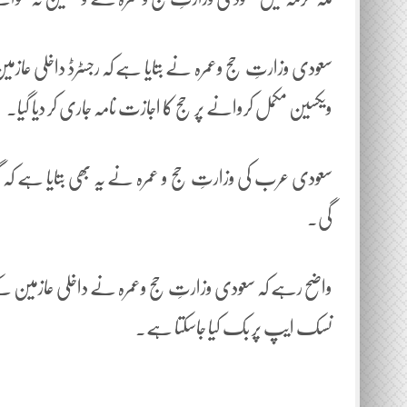
سعودی وزارتِ حج وعمرہ نے بتایا ہے کہ رجسٹرڈ داخلی عازم
ویکسین مکمل کروانے پر حج کا اجازت نامہ جاری کر دیا گیا۔
سعودی عرب کی وزارتِ حج و عمرہ نے یہ بھی بتایا ہے کہ گر
گی۔
واضح رہے کہ سعودی وزارتِ حج وعمرہ نے داخلی عازمین ک
نسک ایپ پر بک کیا جاسکتا ہے۔