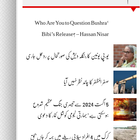
‘Who Are You to Question Bushra
Bibi’s Release? – Hassan Nisar
یورپی یونین کا بنگلہ دیش کی صورتحال پر ردعمل جاری
صفر المظفر کا چاند نظر نہیں آیا
5 اگست 2024 سے تیسری جنگ عظیم شروع
ہوسکتی ہے’بھارتی نجومی کوشل کمار کا دعوی
کرک میں 4 افراد سیلابی ریلے میں بہہ کر جاں بحق