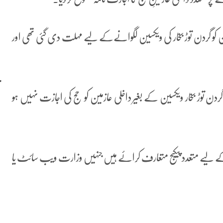
ین کو گردن توڑ بخار کی ویکسین لگوانےکے لیے مہلت دی گئی تھی اور
دن توڑ بخار ویکسین کے بغیر داخلی عازمین کو حج کی اجازت نہیں ہو
ے لیے متعدد پیکیج متعارف کرائے ہیں جنہیں وزارت ویب سائٹ یا