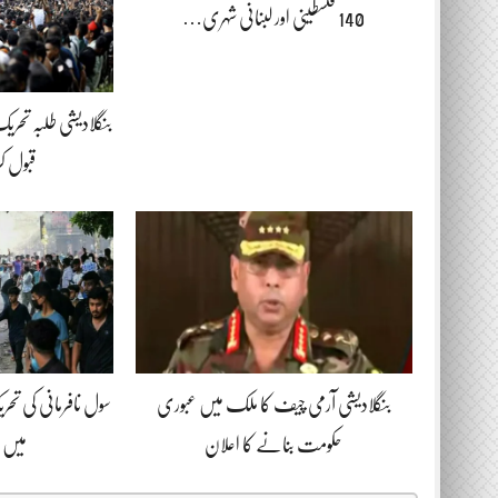
140 فلسطینی اور لبنانی شہری…
بنگلادیشی طلبہ تحر
قبول ک
بنگلادیشی آرمی چیف کا ملک میں عبوری
سول نافرمانی کی ت
حکومت بنانے کا اعلان
میں 18 افراد ہلاک