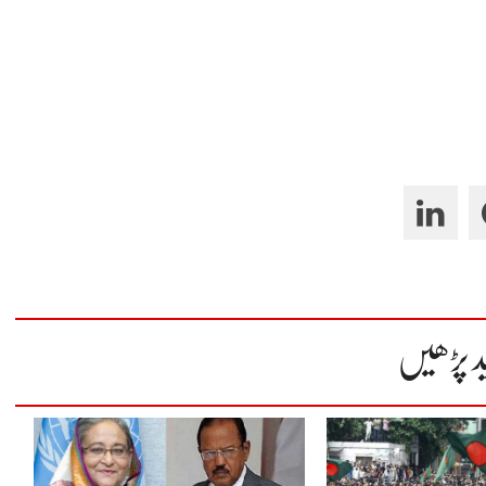
د پڑھیں