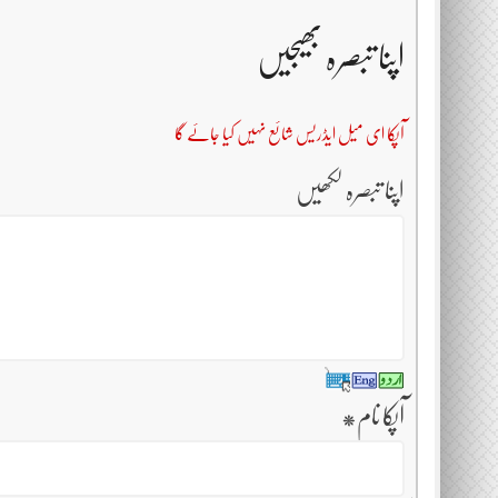
اپنا تبصرہ بھیجیں
آپکا ای میل ایڈریس شائع نہیں کیا جائے گا
اپنا تبصرہ لکھیں
آپکا نام
*