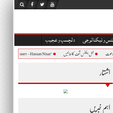
نس و ٹیکنالوجی
دلچسپ و عجیب
لٹل ایکٹس آف کائنڈنیس
‘Who Are You to Question Bushra Bibi’s Release? – Hassan Nisar
اشتہار
اہم خبریں