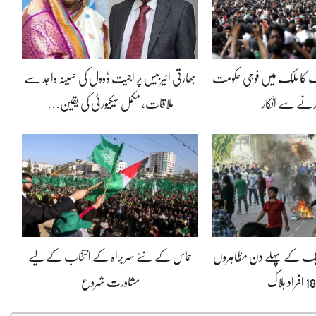
یک کا ملک میں فوجی حکومت
بھارتی ائیربیس پر اجیت ڈوول کی حسینہ واجد سے
رنے سے انکار
ملاقات، مکمل سیکیورٹی کی یقین…
حریک کے پہلے دن مظاہروں
حماس کے نئے سربراہ کے انتخاب کے لیے
مشاورت شروع