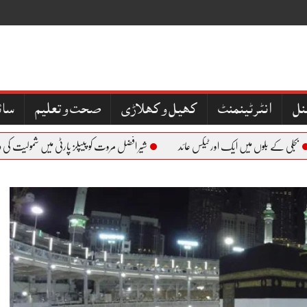
نل
کھیل و کھلاڑی
صحت و تعلیم
سائ
ی کے بلوں میں ایک اور ٹیکس عائد
شیر افضل مروت کو پیپلز پارٹی میں شمولیت کی دعوت