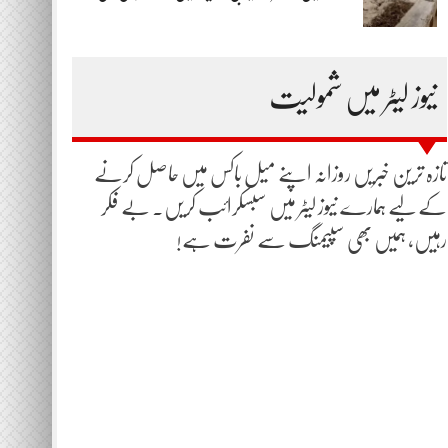
نیوز لیٹر میں شمولیت
تازہ ترین خبریں روزانہ اپنے میل باکس میں حاصل کرنے
کے لیے ہمارے نیوز لیٹر میں سبسکرائب کریں۔ بے فکر
رہیں، ہمیں بھی سپیمنگ سے نفرت ہے!