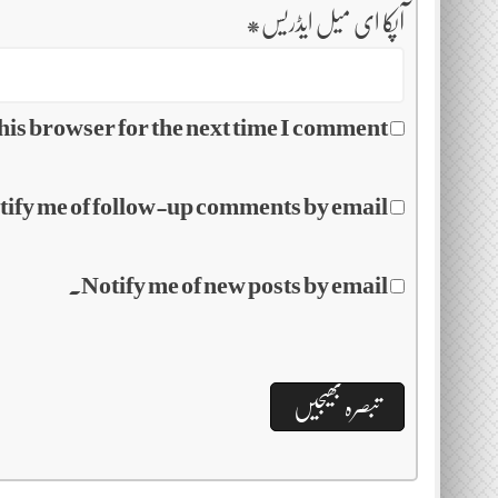
آپکا ای میل ایڈریس
*
his browser for the next time I comment.
tify me of follow-up comments by email.
Notify me of new posts by email.