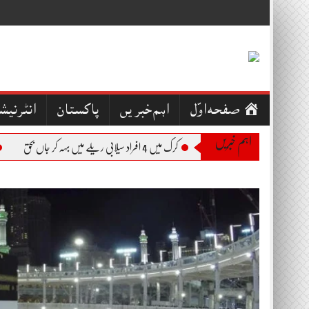
Skip
to
content
صفحہ اوّل
اہم خبریں
پاکستان
انٹرنیش
اہم خبریں
کرک میں 4 افراد سیلابی ریلے میں بہہ کر جاں بحق
بجل