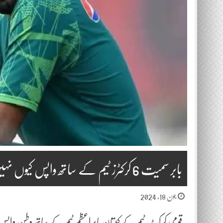
بابر سمیت 6 کرکٹرز ٹیم کے ساتھ واپس کیوں نہیں آئیں گے؟ اہم وجہ سامنے آگئی
جون 18, 2024
قومی کرکٹ ٹیم کےکپتان بابراعظم ٹیم کے ساتھ وطن وا