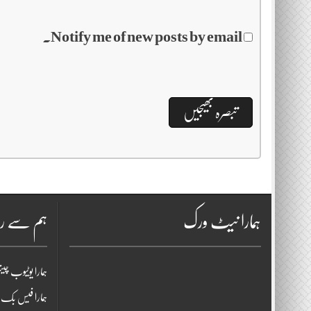
Notify me of new posts by email.
ہمارا نیٹ ورک
ہم سے را
ہمارا یوٹیوب چی
ہمارا فیس بک پ