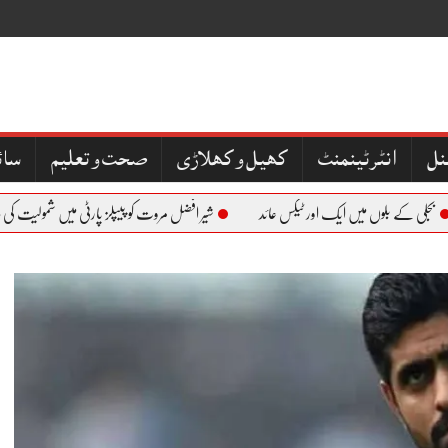
نل
کھیل و کھلاڑی
صحت و تعلیم
سائ
 کے بلوں میں ایک اور ٹیکس عائد
شیر افضل مروت کو پیپلز پارٹی میں شمولیت کی دعوت