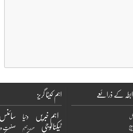
بطہ کے ذرائعے
اہم کیٹا گریز
سائنس 
اہم خبریں
دنیا
نل
ٹیکنالوجی
یج
صنعت و 
صحت و تعلیم