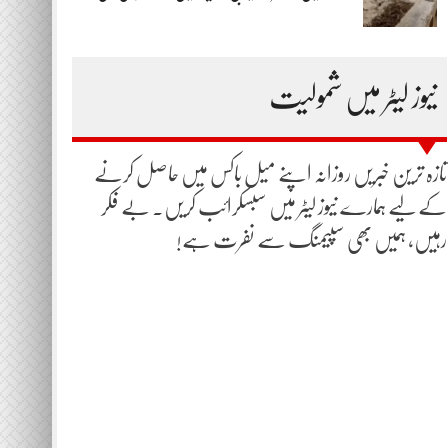
نیوز لیٹر میں شمولیت
تازہ ترین خبریں روزانہ اپنے میل باکس میں حاصل کرنے
کے لیے ہمارے نیوز لیٹر میں سبسکرائب کریں۔ بے فکر
رہیں، ہمیں بھی سپیمنگ سے نفرت ہے!