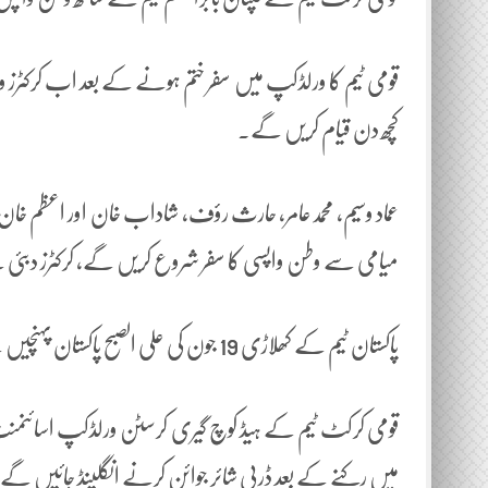
کچھ دن قیام کریں گے۔
عماد وسیم، محمدعامر، حارث رؤف، شاداب خان اور اعظم خان 
میامی سے وطن واپسی کا سفر شروع کریں گے، کرکٹرز دبئی
پاکستان ٹیم کے کھلاڑی 19 جون کی علی الصبح پاکستان پہنچیں گے اور بابراعظم 22 جون کو پاکستان واپس روانہ ہوں گے۔
قومی کرکٹ ٹیم کے ہیڈ کوچ گیری کرسٹن ورلڈکپ اسائنمنٹ ک
میں رکنے کے بعد ڈربی شائر جوائن کرنے انگلینڈ جائیں گے