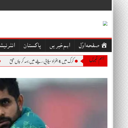
Skip
to
content
صفحہ اوّل
اہم خبریں
پاکستان
انٹرنیش
اہم خبریں
کرک میں 4 افراد سیلابی ریلے میں بہہ کر جاں بحق
بجلی