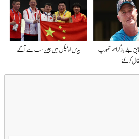
بق بلے باز گراہم تھورپ
پیرس اولمپکس میں چین سب سے آگے
تقال کرگئے