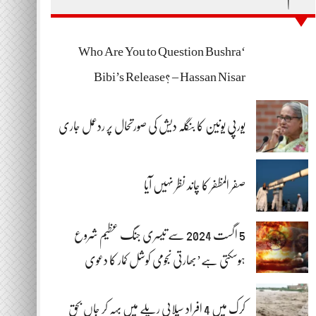
‘Who Are You to Question Bushra
Bibi’s Release? – Hassan Nisar
یورپی یونین کا بنگلہ دیش کی صورتحال پر ردعمل جاری
صفر المظفر کا چاند نظر نہیں آیا
5 اگست 2024 سے تیسری جنگ عظیم شروع
ہوسکتی ہے’بھارتی نجومی کوشل کمار کا دعوی
کرک میں 4 افراد سیلابی ریلے میں بہہ کر جاں بحق