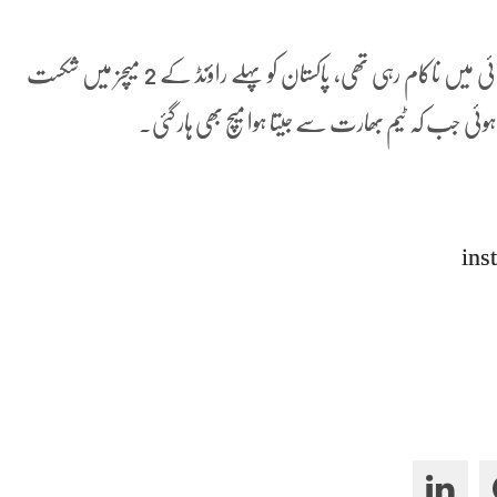
واضح رہےکہ پاکستان ٹیم ورلڈکپ کے سپر 8 راؤنڈ تک رسائی میں ناکام رہی تھی، پاکستان کو پہلے راؤنڈ کے 2 میچز میں شکست
ی جب کہ ٹیم بھارت سے جیتا ہوا میچ بھی ہار گئی۔