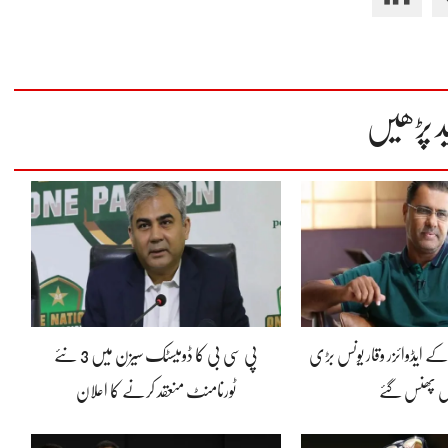
د پڑھیں
کے ایڈوائزر وقار یونس بڑی
پی سی بی کا ڈومیسٹک سیزن میں 3 نئے
 پھنس گئے
ٹورنامنٹ منعقد کرنے کا اعلان