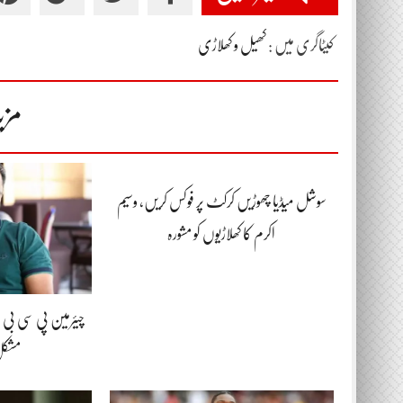
کیٹاگری میں :
کھیل و کھلاڑی
مزی
سوشل میڈیا چھوڑیں کرکٹ پر فوکس کریں، وسیم
اکرم کا کھلاڑیوں کو مشورہ
چیئرمین پی سی بی 
مشکل