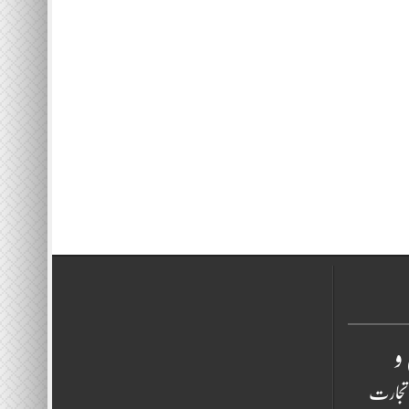
و
تجارت