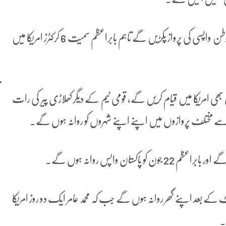
قومی ٹیم کا ورلڈکپ میں سفر ختم ہونے کے بعد اب کرکٹرز وطن واپسی کی پرواز پکڑیں گے تاہم بابراعظم سمیت 6 کرکٹرز امریکا میں
بھی امریکا میں قیام کریں گے، قومی ٹیم کے دیگرکھلاڑی پیر کی رات
 سے مختلف پروازوں میں اپنے اپنے شہروں کو روانہ ہوں گے۔
ے بعد اپنے گھر روانہ ہوں گے جب کہ محمد عامر ایک دو روز امریکا
۔