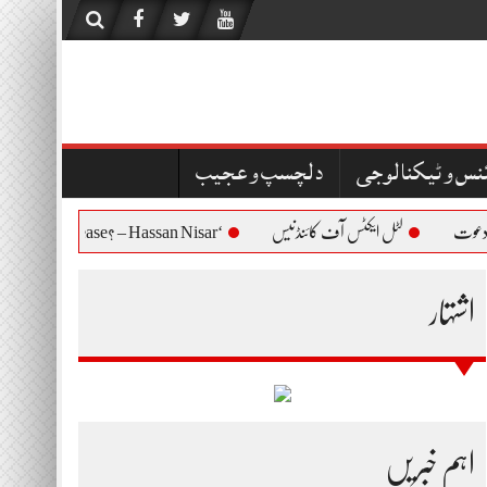
نس و ٹیکنالوجی
دلچسپ و عجیب
لٹل ایکٹس آف کائنڈنیس
‘Who Are You to Question Bushra Bibi’s Release? – Hassan Nisar
اشتہار
اہم خبریں