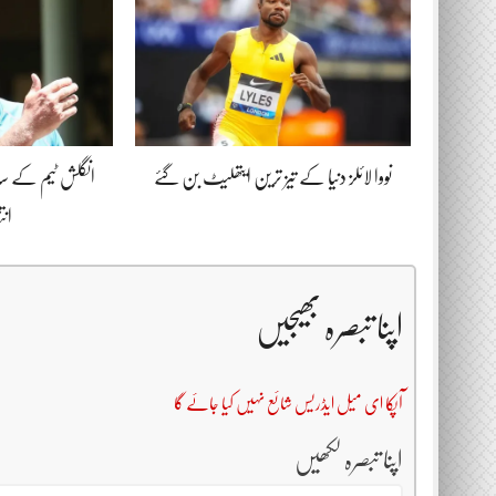
نووا لائلز دنیا کے تیز ترین ایتھلیٹ بن گئے
انگلش ٹیم کے سا
ان
اپنا تبصرہ بھیجیں
آپکا ای میل ایڈریس شائع نہیں کیا جائے گا
اپنا تبصرہ لکھیں