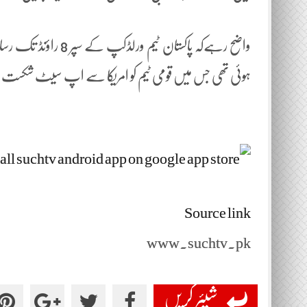
ہوئی تھی جس میں قومی ٹیم کو امریکا سے اپ سیٹ شکست ہوئ
Source link
www.suchtv.pk
شیئر کریں