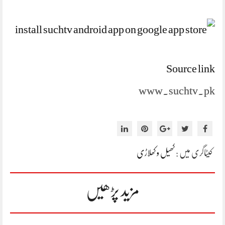
Source link
www.suchtv.pk
کیٹاگری میں :
کھیل و کھلاڑی
مزید پڑھیں