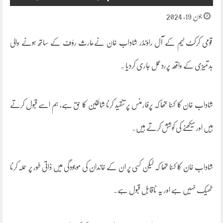
جون 19, 2024
قومی کرکٹ ٹیم کے آل راؤنڈر شاداب خان نےحارث رؤف کے ساتھ ہونے والی
بدتمیزی کے واقعہ پرردعمل جاری کردیا ۔
شاداب خان کا کہنا تھا کہ پرفارمنس پر تنقید کرنا شائقین کا حق ہے، ہم اسے قبول کرتے
ہیں اور سیکھنے کی کوشش کرتے ہیں۔
شاداب خان کا کہنا تھا کہ لیکن کسی پر ان کے خاندان کی موجودگی میں ذاتی طور پر حملہ کرنا
ٹھیک نہیں ہے اور یہ ناقابل قبول ہے۔