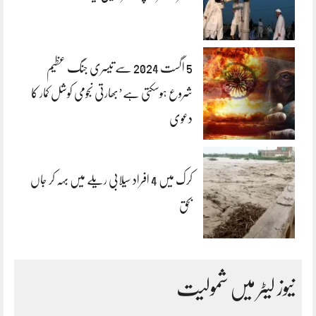
5 اگست 2024 سے تیسری جنگ عظیم
شروع ہوسکتی ہے’بھارتی نجومی کوشل کمار کا
دعوی
کرک میں 4 افراد سیلابی ریلے میں بہہ کر جاں
بحق
نیوز لیٹر میں شمولیت