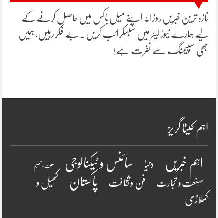
تازہ ترین خبریں روزانہ اپنے میل باکس میں حاصل کرنے کے
لیے ہمارے نیوز لیٹر میں سبسکرائب کریں۔ بے فکر رہیں، ہمیں
بھی سپیمنگ سے نفرت ہے!
اہم کیٹا گریز
سائنس و ٹیکنالوجی
اہم خبریں
دنیا
صحت و تعلیم
پاکستان
فن وثقافت
کھیل و
صنعت و تجارت
کھلاڑی