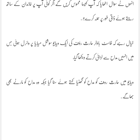
انہوں نے سوال اٹھایا کہ آپ کیسا محسوس کریں گے اگر کوئی آپ پر خاندان کے ساتھ
رہتے ہوئے ذاتی طور پر حملہ کرے؟۔
خیال رہے کہ فاسٹ باؤلر حارث رؤف کی ایک ویڈیو سوشل میڈیا پر وائرل ہوئی جس
میں انہیں مداح سے لڑائی کرتے دیکھا گیا،
ویڈیو میں حارث روف کو مداح کو گھٹیا کہتے ہوئے سنا گیا جبکہ وہ مداح کو مارنے بھی
بھاگے۔