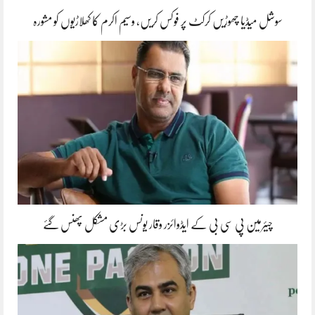
سوشل میڈیا چھوڑیں کرکٹ پر فوکس کریں، وسیم اکرم کا کھلاڑیوں کو مشورہ
چیئرمین پی سی بی کے ایڈوائزر وقار یونس بڑی مشکل پھنس گئے