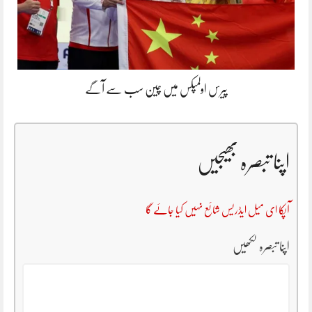
پیرس اولمپکس میں چین سب سے آگے
اپنا تبصرہ بھیجیں
آپکا ای میل ایڈریس شائع نہیں کیا جائے گا
اپنا تبصرہ لکھیں