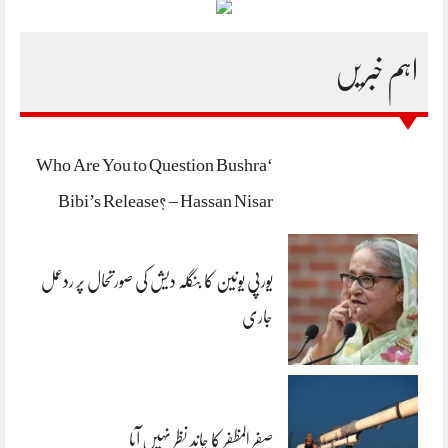
اہم خبریں
‘Who Are You to Question Bushra
Bibi’s Release? – Hassan Nisar
یورپی یونین کا بنگلہ دیش کی صورتحال پر ردعمل
جاری
صفر المظفر کا چاند نظر نہیں آیا