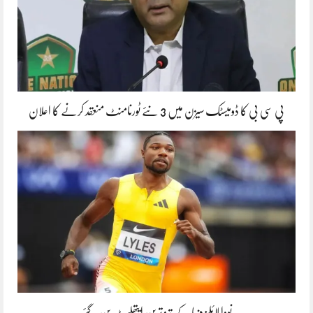
پی سی بی کا ڈومیسٹک سیزن میں 3 نئے ٹورنامنٹ منعقد کرنے کا اعلان
نووا لائلز دنیا کے تیز ترین ایتھلیٹ بن گئے