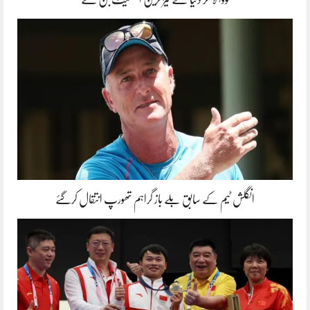
انگلش ٹیم کے سابق بلے باز گراہم تھورپ انتقال کرگئے