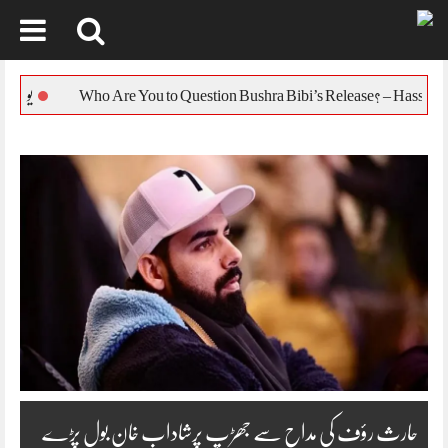
Skip
to
یورپی یونین کا بنگلہ
content
حارث رؤف کی مداح سے جھڑپ پرشاداب خان بول پڑے