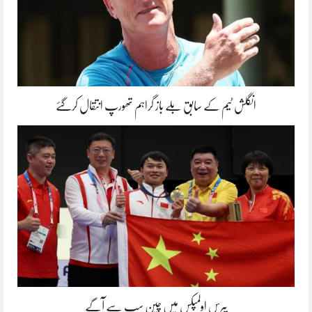
انگلش ٹیم کے سابق بلے باز گراہم تھورپ انتقال کرگئے
پیرس اولمپکس میں چین سب سے آگے