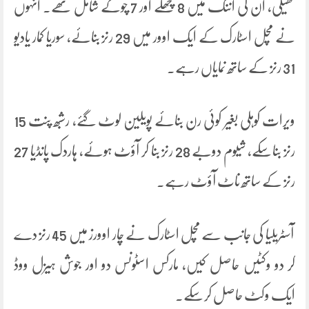
کھیلی، ان کی اننگ میں 8 چھکے اور 7 چوکے شامل تھے۔ انہوں
نے مچل اسٹارک کے ایک اوور میں 29 رنز بنائے، سوریا کمار یادیو
31 رنز کے ساتھ نمایاں رہے۔
ویرات کوہلی بغیر کوئی رن بنائے پویلین لوٹ گئے، رشبھ پنت 15
رنز بناسکے، شیوم دوبے 28 رنز بنا کر آؤٹ ہوئے، ہاردک پانڈیا 27
رنز کے ساتھ ناٹ آؤٹ رہے۔
آسٹریلیا کی جانب سے مچل اسٹارک نے چار اوورز میں 45 رنز دے
کر دو وکٹیں حاصل کیں، مارکس اسٹونس دو اور جوش ہیزل ووڈ
ایک وکٹ حاصل کرسکے۔