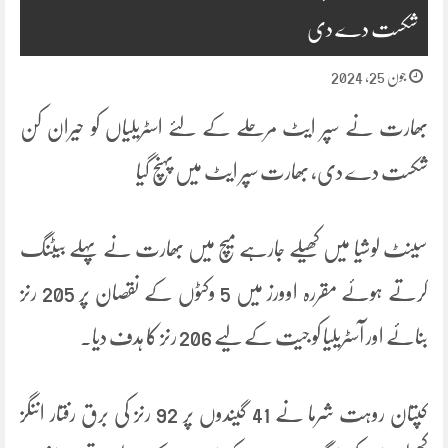
شکست دے دی
جون 25, 2024
بھارت نے سپر ایٹ مرحلے کے لئے اسٹریلیاں کو حیران کن
شکست دے دی، بھارت سپر ایٹ میں پہنچ گیا
سینٹ لوشیا میں کھیلے جارہے میچ میں بھارت نے پہلے بیٹنگ
کرتے ہوئے مقررہ اوورز میں 5 وکٹوں کے نقصان پر 205 رنز
بنائے اور آسٹریلیا کو جیت کے لیے 206 رنز کا ہدف دیا۔
کپتان روہت شرما نے 41 گیندوں پر 92 رنز کی برق رفتار اننگز