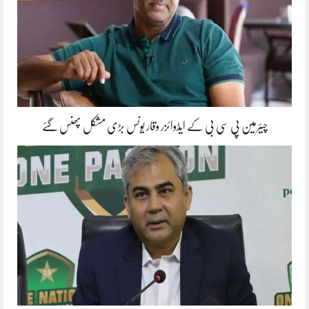
چیئرمین پی سی بی کے ایڈوائزر وقار یونس بڑی مشکل پھنس گئے