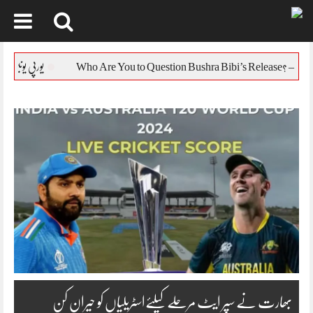
Skip
to
یورپی یونین کا بنگلہ دیش کی 
content
بھارت نے سپر ایٹ مرحلے کیلئےاسٹریلیاں کو حیران کن