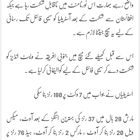
واضح رہے بھارت اس ٹورنامنٹ میں ناقابلِ شکست رہا ہے جبکہ
افغانستان سے شکست کے بعد آسٹریلیا کو سیمی فائنل تک رسائی
کے لیے یہ میچ جیتنا لازم ہے۔
اس سے قبل کھیلے گئے میچ میں جنوبی افریقہ نے ویسٹ انڈیز کو
شکست دے کر سیمی فائنل کے لیے کوالیفائی کرلیا ہے۔
اسٹریلیاں نے جواب میں 7 وکٹ پر 180 رنز بنا سکی
مارش 28 بال میں 37 رنز کی بہترین اننگز کے بعد آوٹ، میکس
ویل 20 رنز بنا کر آوٹ ، مارکس 2 رنز بنا کر آوٹ، ہیڈ 76 رنز پر