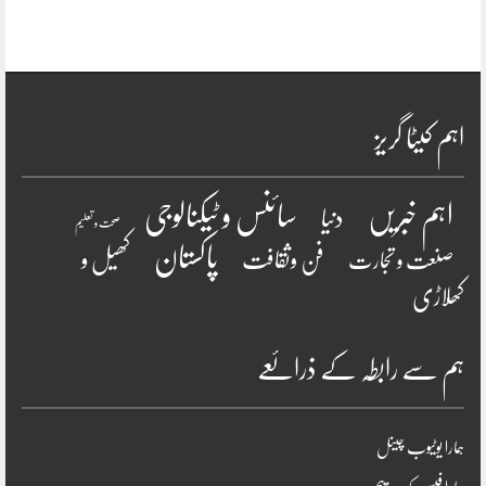
اہم کیٹا گریز
سائنس و ٹیکنالوجی
اہم خبریں
دنیا
صحت و تعلیم
پاکستان
فن وثقافت
کھیل و
صنعت و تجارت
کھلاڑی
ہم سے رابطہ کے ذرائعے
ہمارا یوٹیوب چینل