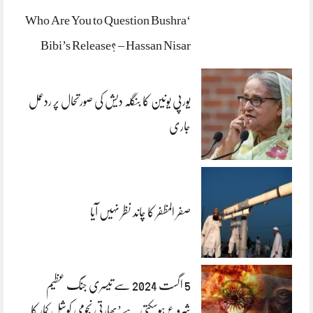
‘Who Are You to Question Bushra
Bibi’s Release? – Hassan Nisar
یورپی یونین کا بنگلہ دیش کی صورتحال پر ردعمل
جاری
صفر المظفر کا چاند نظر نہیں آیا
5 اگست 2024 سے تیسری جنگ عظیم
شروع ہوسکتی ہے’بھارتی نجومی کوشل کمار کا