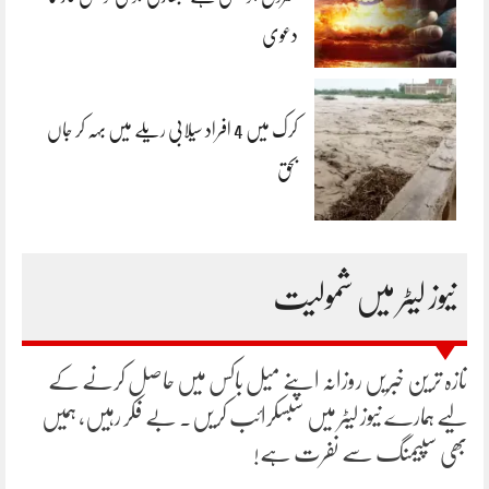
دعوی
کرک میں 4 افراد سیلابی ریلے میں بہہ کر جاں
بحق
نیوز لیٹر میں شمولیت
تازہ ترین خبریں روزانہ اپنے میل باکس میں حاصل کرنے کے
لیے ہمارے نیوز لیٹر میں سبسکرائب کریں۔ بے فکر رہیں، ہمیں
بھی سپیمنگ سے نفرت ہے!