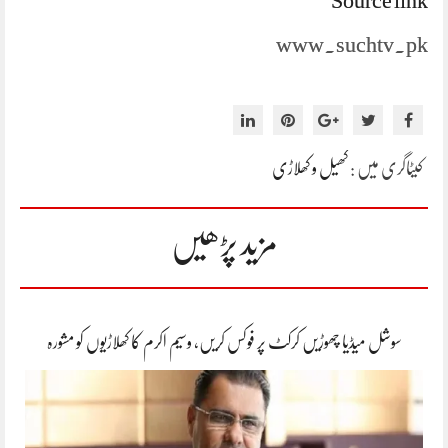
Source link
www.suchtv.pk
کیٹاگری میں :
کھیل و کھلاڑی
مزید پڑھیں
سوشل میڈیا چھوڑیں کرکٹ پر فوکس کریں، وسیم اکرم کا کھلاڑیوں کو مشورہ