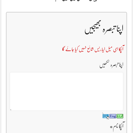
اپنا تبصرہ بھیجیں
آپکا ای میل ایڈریس شائع نہیں کیا جائے گا
اپنا تبصرہ لکھیں
آپکا نام
*