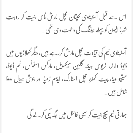
اس سے قبل آسٹریلوی کپتان مچل مارش ٹاس جیت کر روہت
شرما الیون کو پہلے بیٹنگ کی دعوت دی تھی۔
آسٹریلوی ٹیم کی قیادت مچل مارش کررہے ہیں، دیگر کھلاڑیوں میں
ڈیوڈ وارنر، ٹریوس ہیڈ، گلین میکسویل، مارکس اسٹونس، ٹم ڈیوڈ،
میتیو ویڈ، پیٹ کمنز، مچل اسٹارک، ایڈم زمپا اور جوش ہیزل ووڈ
شامل ہیں۔
بھارتی ٹیم میچ جیت کر سیمی فائنل میں جگہ پکی کرلے گی۔