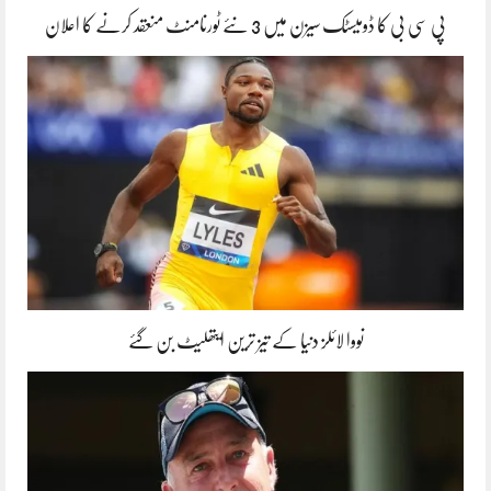
پی سی بی کا ڈومیسٹک سیزن میں 3 نئے ٹورنامنٹ منعقد کرنے کا اعلان
نووا لائلز دنیا کے تیز ترین ایتھلیٹ بن گئے