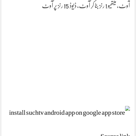
آوٹ، میتھیو 1 رنز بنا کر آوٹ، ڈیوڈ 15 رنز پر آوٹ