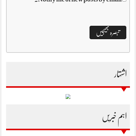
اشتہار
اہم خبریں