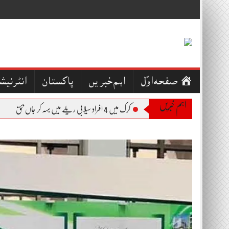
Skip
to
content
صفحہ اوّل
اہم خبریں
پاکستان
انٹرنیش
اہم خبریں
کرک میں 4 افراد سیلابی ریلے میں بہہ کر جاں بحق
بجل