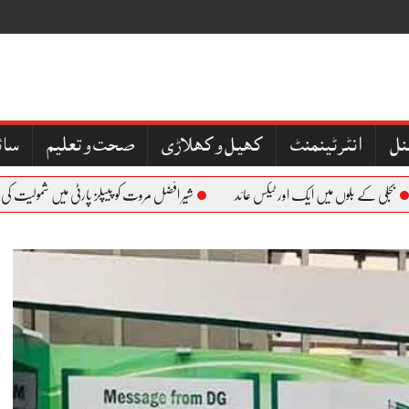
نل
کھیل و کھلاڑی
صحت و تعلیم
سائ
ی کے بلوں میں ایک اور ٹیکس عائد
شیر افضل مروت کو پیپلز پارٹی میں شمولیت کی دعوت