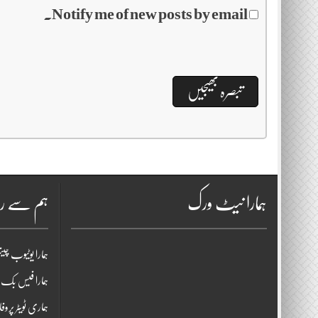
Notify me of new posts by email.
ہمارا نیٹ ورک
ہم سے را
ہمارا یوٹیوب چی
ہمارا فیس بک پ
ہماری ٹویٹر پروف