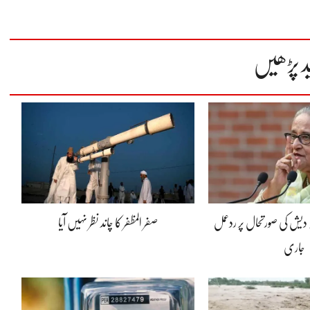
د پڑھیں
لہ دیش کی صورتحال پر ردعمل
صفر المظفر کا چاند نظر نہیں آیا
جاری