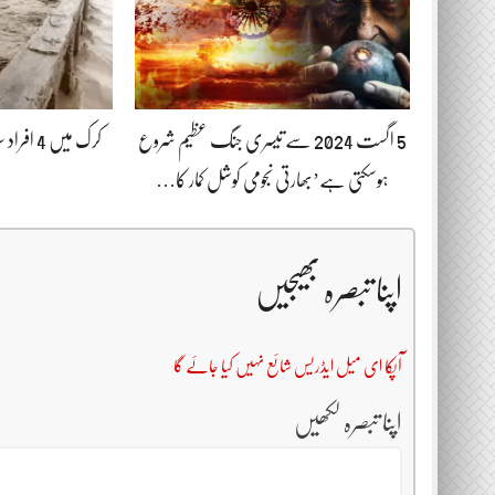
5 اگست 2024 سے تیسری جنگ عظیم شروع
کرک میں 4
ہوسکتی ہے’بھارتی نجومی کوشل کمار کا…
اپنا تبصرہ بھیجیں
آپکا ای میل ایڈریس شائع نہیں کیا جائے گا
اپنا تبصرہ لکھیں