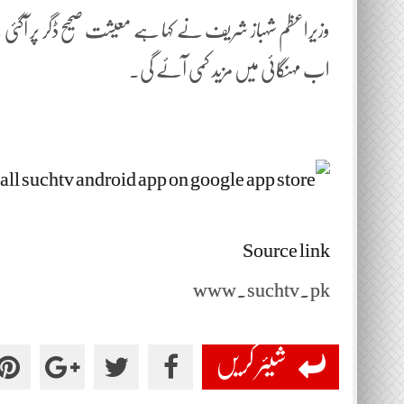
وزیراعظم شہباز شریف نے کہا ہے معیشت صحیح ڈگر پر آگئ
اب مہنگائی میں مزید کمی آئے گی۔
Source link
www.suchtv.pk
شیئر کریں