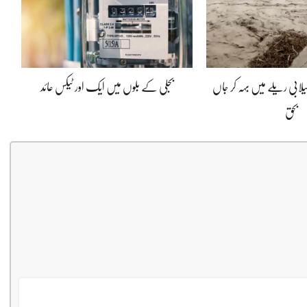
 افراد سیلابی ریلے میں بہہ کر جاں
بجلی کے بلوں میں ایک اور ٹیکس عائد
بحق