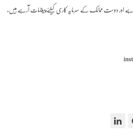
ی ہے اور دوست ممالک کے سرمایہ کاری کیلئے پیغامات آرہے ہیں،