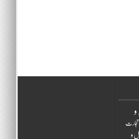
و
تجارت
ل و