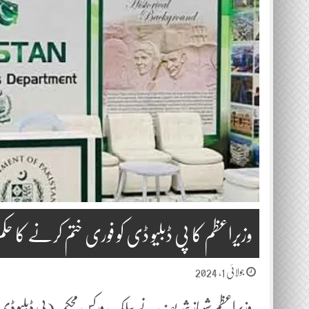
وزیراعظم کا پی ڈبلیو ڈی کو فوری ختم کرنے کا حکم
جولائی 1, 2024
وزیراعظم شہباز شریف نے پبلک ورکس محکمہ (پی ڈبلیو ڈی) ک