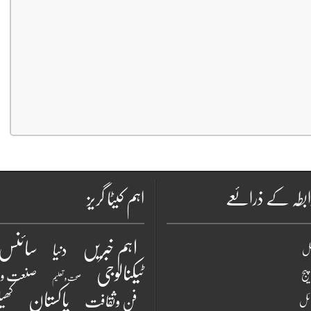
بطہ کے ذرائعے
اہم کیٹا گریز
سائنس 
اہم خبریں
دنیا
نل
ٹیکنالوجی
یج
صنعت و 
صحت و تعلیم
پاکستان
فن وثقافت
کھی
ائل