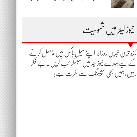
نیوز لیٹر میں شمولیت
تازہ ترین خبریں روزانہ اپنے میل باکس میں حاصل کرنے
کے لیے ہمارے نیوز لیٹر میں سبسکرائب کریں۔ بے فکر
رہیں، ہمیں بھی سپیمنگ سے نفرت ہے!