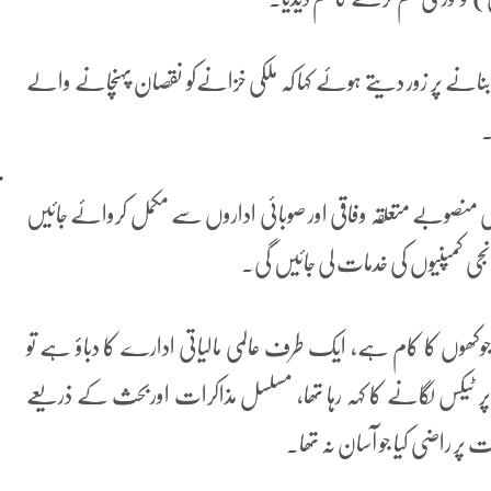
بنانے پر زور دیتے ہوئے کہا کہ ملکی خزانےکو نقصان پہنچانے والے
۔
ری منصوبے متعلقہ وفاقی اور صوبائی اداروں سے مکمل کروائے جائیں
نجی کمپنیوں کی خدمات لی جائیں گی۔
جوکھوں کا کام ہے، ایک طرف عالمی مالیاتی ادارے کا دباؤ ہے تو
پر ٹیکس لگانے کا کہہ رہا تھا، مسلسل مذاکرات اوربحث کے ذریعے
ت پر راضی کیا جو آسان نہ تھا۔