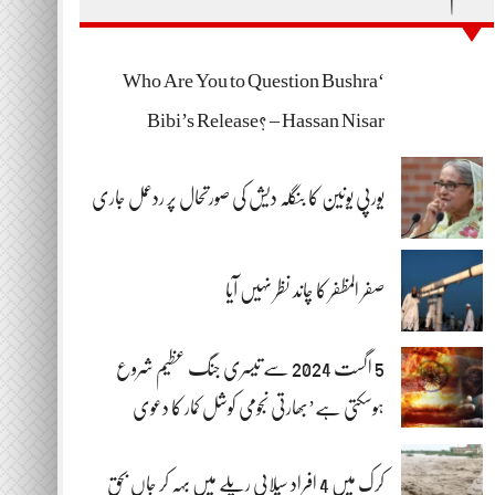
‘Who Are You to Question Bushra
Bibi’s Release? – Hassan Nisar
یورپی یونین کا بنگلہ دیش کی صورتحال پر ردعمل جاری
صفر المظفر کا چاند نظر نہیں آیا
5 اگست 2024 سے تیسری جنگ عظیم شروع
ہوسکتی ہے’بھارتی نجومی کوشل کمار کا دعوی
کرک میں 4 افراد سیلابی ریلے میں بہہ کر جاں بحق