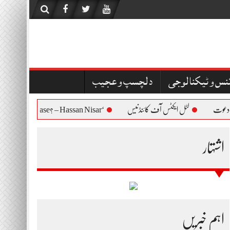
نس و ٹیکنالوجی
دلچسپ و عجیب
لٹل ایکٹس آف کائنڈنیس
‘Who Are You to Question Bushra Bibi’s Release? – Hassan Nisar
اشتہار
اہم خبریں