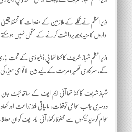
وزیراعظم نے محمکے کے ملازمین کے مفادات کا تحفظ یقینی 
اداروں کا مزید بوجھ برداشت کرنے کے متحمل نہیں ہو سکتے
وزیراعظم شہباز شریف کا کہنا تھا پی ڈبلیو ڈی کے تحت جا
گے، سرکاری تعمیر و مرمت کے لیے بین الاقوامی معیار کی 
شہباز شریف کا کہنا تھا آئی ایم ایف کے ساتھ بجٹ جان 
دوسری جانب عوامی توقعات، مالیاتی فنڈ زراعت اور کھاد 
عوام کو مزید ٹیکسوں سے محفوظ رکھا، آئی ایم ایف کو ان معاملا