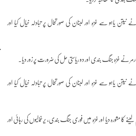
 نیتن یاہو سے غزہ اور لبنان کی صورتحال پر تبادلہ خیال کیا اور
سٹارمر نے غزہ جنگ بندی اور دو ریاستی حل کی ضرورت پر زور دیا۔
 نیتن یاہو سے غزہ اور لبنان کی صورتحال پر تبادلہ خیال کیا اور
ینے کا مشورہ دیا اور غزہ میں فوری جنگ بندی، یرغمالیوں کی رہائی اور