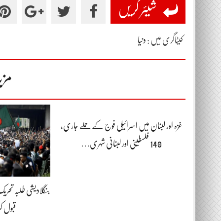
شیئر کریں
کیٹاگری میں :
دنیا
مزی
غزہ اور لبنان میں اسرائیلی فوج کے حملے جاری،
140 فلسطینی اور لبنانی شہری…
بنگلادیشی طلبہ تحر
قبول ک