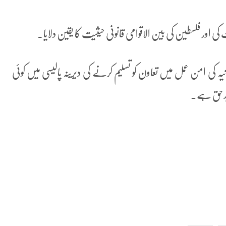
ی اور فلسطین کی بین الاقوامی قانونی حیثیت کا یقین دلایا۔
طانیہ کی امن عمل میں تعاون کو تسلیم کرنے کی دیرینہ پالیسی میں کوئی
دید حق ہے۔