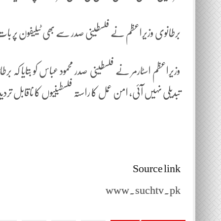
برطانوی وزیراعظم نے فلسطینی صدر سے بھی ٹیلیفون پر بات ک
وزیراعظم اسٹارمر نے فلسطینی صدر محمود عباس کو بتایا کہ بر
تبدیلی نہیں آئی، امن عمل کا راستہ فلسطینیوں کا ناقابل تر
Source link
www.suchtv.pk