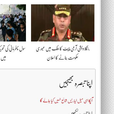
بنگلادیشی آرمی چیف کا ملک میں عبوری
سول نافرمانی کی ت
حکومت بنانے کا اعلان
میں 18 افراد ہلاک
اپنا تبصرہ بھیجیں
آپکا ای میل ایڈریس شائع نہیں کیا جائے گا
اپنا تبصرہ لکھیں