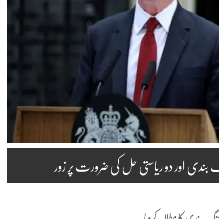
گ بندی اور دو ریاستی حل کی ضرورت پر زور
جنگ بندی کا مطالبہ کردیا۔