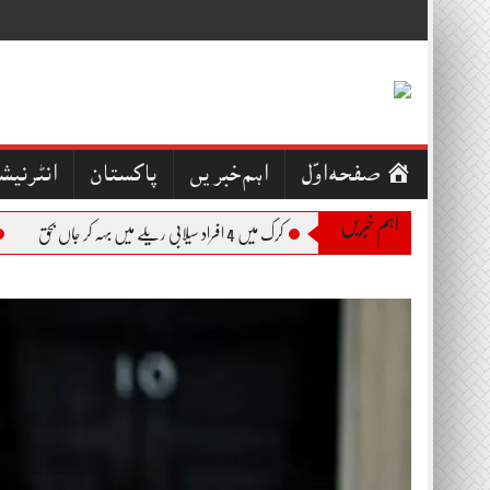
Skip
to
content
صفحہ اوّل
اہم خبریں
پاکستان
انٹرنیش
اہم خبریں
کرک میں 4 افراد سیلابی ریلے میں بہہ کر جاں بحق
بجلی