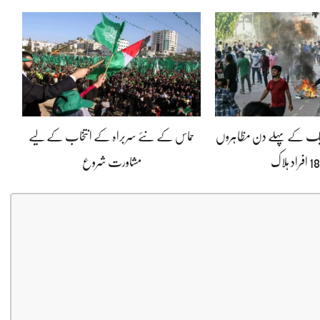
حریک کے پہلے دن مظاہروں
حماس کے نئے سربراہ کے انتخاب کے لیے
مشاورت شروع