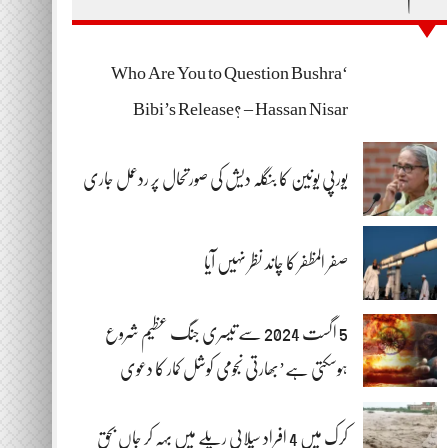
‘Who Are You to Question Bushra
Bibi’s Release? – Hassan Nisar
یورپی یونین کا بنگلہ دیش کی صورتحال پر ردعمل جاری
صفر المظفر کا چاند نظر نہیں آیا
5 اگست 2024 سے تیسری جنگ عظیم شروع
ہوسکتی ہے’بھارتی نجومی کوشل کمار کا دعوی
کرک میں 4 افراد سیلابی ریلے میں بہہ کر جاں بحق