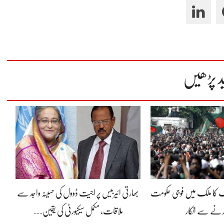
د پڑھیں
یک کا ملک میں فوجی حکومت
بھارتی ائیربیس پر اجیت ڈوول کی حسینہ واجد سے
رنے سے انکار
ملاقات، مکمل سیکیورٹی کی یقین…