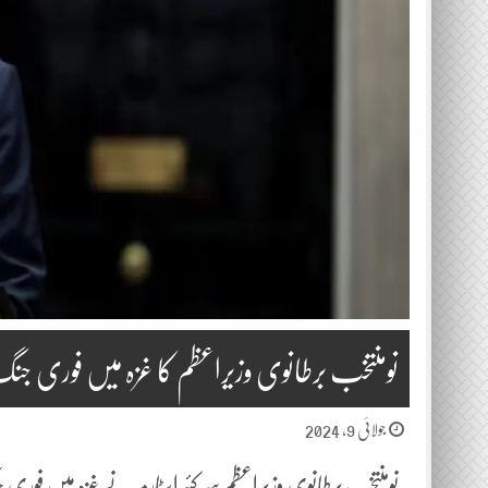
نومنتخب برطانوی وزیراعظم کا غزہ میں فوری جن
جولائی 9, 2024
نومنتخب برطانوی وزیراعظم سر کئیراسٹارمر نے غزہ میں فوری 