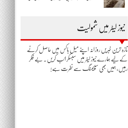
نیوز لیٹر میں شمولیت
تازہ ترین خبریں روزانہ اپنے میل باکس میں حاصل کرنے
کے لیے ہمارے نیوز لیٹر میں سبسکرائب کریں۔ بے فکر
رہیں، ہمیں بھی سپیمنگ سے نفرت ہے!