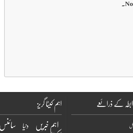
No
بطہ کے ذرائعے
اہم کیٹا گریز
سائنس 
اہم خبریں
دنیا
نل