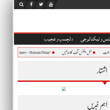
نس و ٹیکنالوجی
دلچسپ و عجیب
لٹل ایکٹس آف کائنڈنیس
‘Who Are You to Question Bushra Bibi’s Release? – Hassan Nisar
اشتہار
اہم خبریں