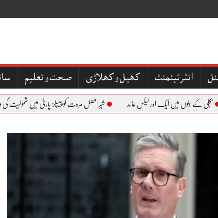
نل
کھیل و کھلاڑی
صحت و تعلیم
سائ
 کے بلوں میں ایک اور ٹیکس عائد
شیر افضل مروت کو پیپلز پارٹی میں شمولیت کی دعوت