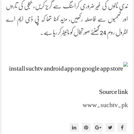
ندی نالوں کی غیر ضروری کراسنگ سے گریز کریں، بجلی کی تاروں
اور کھمبوں سے فاصلہ رکھیں، مزید کہنا تھا کہ پی ڈی ایم اے
کنٹرول روم 24 گھنٹے صورتحال کو مانیٹر کر رہا ہے۔
Source link
www.suchtv.pk