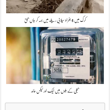
کرک میں 4 افراد سیلابی ریلے میں بہہ کر جاں بحق
بجلی کے بلوں میں ایک اور ٹیکس عائد