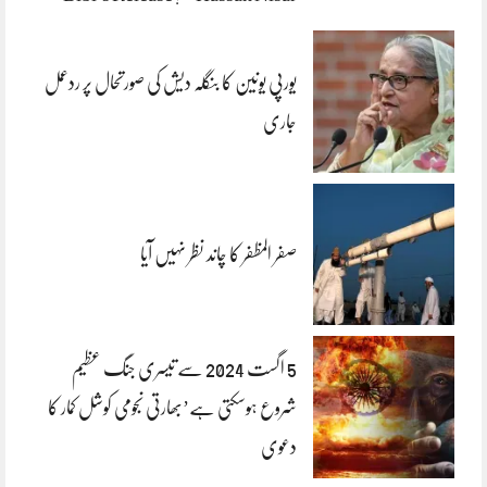
یورپی یونین کا بنگلہ دیش کی صورتحال پر ردعمل
جاری
صفر المظفر کا چاند نظر نہیں آیا
5 اگست 2024 سے تیسری جنگ عظیم
شروع ہوسکتی ہے’بھارتی نجومی کوشل کمار کا
دعوی