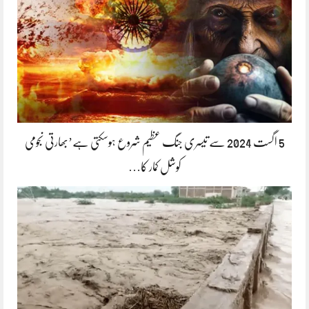
5 اگست 2024 سے تیسری جنگ عظیم شروع ہوسکتی ہے’بھارتی نجومی
کوشل کمار کا…