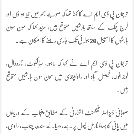
ترجمان پی ڈی ایم اے کا کہنا تھا کہ صوبے بھر میں تیز ہواؤں اور
گرج چمک کے ساتھ بارشیں متوقع ہیں، مزید کہا کہ مون سون
بارشوں کا اسپیل 20 جولائی تک جاری رہنے کا امکان ہے۔
ترجمان پی ڈی ایم اے نے کہا کہ لاہور، سیالکوٹ، نارووال،
گوجرانولہ، فیصل آباد اور راولپنڈی میں مون سون بارشیں متوقع
ہیں۔
صوبائی ڈیزاسٹر منیجمنٹ اتھارٹی کے مطابق پنجاب کے دریاؤں
میں پانی کا بہاؤ نارمل لیول پر ہے، دریائے سندھ، چناب، راوی،