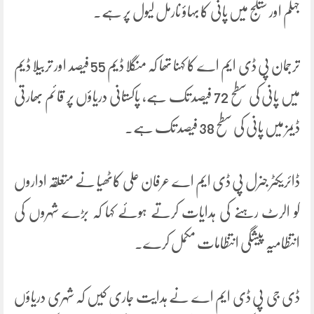
جہلم اور ستلج میں پانی کا بہاؤ نارمل لیول پر ہے۔
ترجمان پی ڈی ایم اے کا کہنا تھا کہ منگلا ڈیم 55 فیصد اور تربیلا ڈیم
میں پانی کی سطح 72 فیصد تک ہے، پاکستانی دریاؤں پر قائم بھارتی
ڈیمز میں پانی کی سطح 38 فیصد تک ہے۔
ڈائریکٹر جنرل پی ڈی ایم اے عرفان علی کاٹھیا نے متعلقہ اداروں
کو الرٹ رہنے کی ہدایات کرتے ہوئے کہا کہ بڑے شہروں کی
انتظامیہ پیشگی انتظامات مکمل کرے۔
ڈی جی پی ڈی ایم اے نے ہدایت جاری کیں کہ شہری دریاؤں