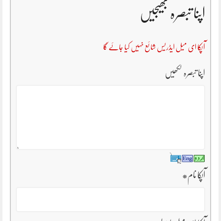
اپنا تبصرہ بھیجیں
آپکا ای میل ایڈریس شائع نہیں کیا جائے گا
اپنا تبصرہ لکھیں
آپکا نام
*