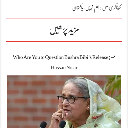
کیٹاگری میں :
اہم خبریں
،
پاکستان
مزید پڑھیں
‘Who Are You to Question Bushra Bibi’s Release? –
Hassan Nisar