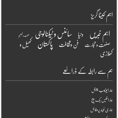
اہم کیٹا گریز
سائنس و ٹیکنالوجی
اہم خبریں
دنیا
صحت و تعلیم
پاکستان
فن وثقافت
کھیل و
صنعت و تجارت
کھلاڑی
ہم سے رابطہ کے ذرائعے
ہمارا یوٹیوب چینل
ہمارا فیس بک پیج
ہماری ٹویٹر پروفائل