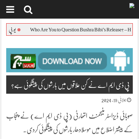
Skip
to
یورپی یونین کا بنگلہ دیش
content
پی ڈی ایم اے نے کن علاقوں میں بارشوں کی پیشگوئی ہے؟
جولائی 19, 2024
صوبائی ڈیزاسٹر منیجمنٹ اتھارٹی (پی ڈی ایم اے) نے پنجاب
کے بیشتر اضلاع میں موسلادھار بارشوں کی پیشگوئی کردی۔