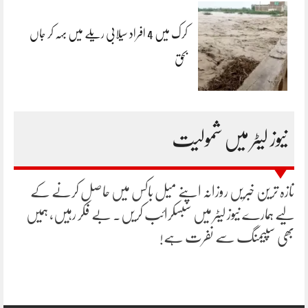
کرک میں 4 افراد سیلابی ریلے میں بہہ کر جاں
بحق
نیوز لیٹر میں شمولیت
تازہ ترین خبریں روزانہ اپنے میل باکس میں حاصل کرنے کے
لیے ہمارے نیوز لیٹر میں سبسکرائب کریں۔ بے فکر رہیں، ہمیں
بھی سپیمنگ سے نفرت ہے!