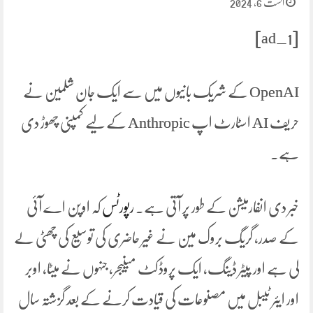
اگست 6, 2024
[ad_1]
OpenAI کے شریک بانیوں میں سے ایک جان شلمین نے
حریف AI اسٹارٹ اپ Anthropic کے لیے کمپنی چھوڑ دی
ہے۔
خبر دی انفارمیشن کے طور پر آتی ہے۔
رپورٹس
کہ اوپن اے آئی
کے صدر، گریگ بروک مین نے غیر حاضری کی توسیع کی چھٹی لے
لی ہے اور پیٹر ڈینگ، ایک پروڈکٹ مینیجر، جنہوں نے میٹا، اوبر
اور ایئر ٹیبل میں مصنوعات کی قیادت کرنے کے بعد گزشتہ سال