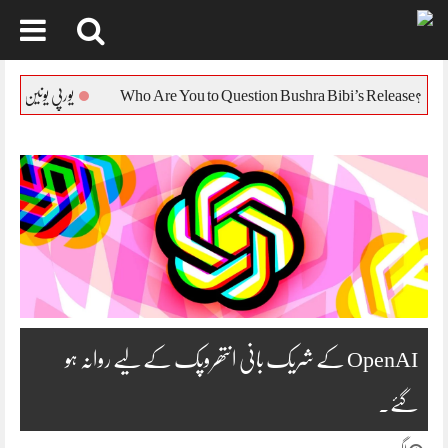
Skip
to
یورپی یونین کا بنگلہ دیش کی صور
content
OpenAI کے شریک بانی انتھروپک کے لیے روانہ ہو
گئے۔