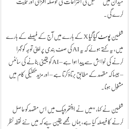
میدان میں مستقبل کی اختراعات کی حوصلہ افزائی اور حمایت
کرے گی۔
شلمین
پوسٹ کیا گیا
X کے بارے میں آج کے فیصلے کے بارے
میں، یہ کہتے ہوئے کہ یہ AI کی صف بندی پر اپنی توجہ کو گہرا
کرنے کی خواہش سے پیدا ہوا ہے – AI کو یقینی بنانے کی سائنس
– جیسا کہ مقصد کے مطابق برتاؤ کرتا ہے – اور مزید تکنیکی کام میں
مشغول ہونا۔
شلمین نے کہا، “میں نے اینتھروپک میں اس مقصد کو حاصل
کرنے کا فیصلہ کیا ہے، جہاں مجھے یقین ہے کہ میں نئے نقطہ نظر