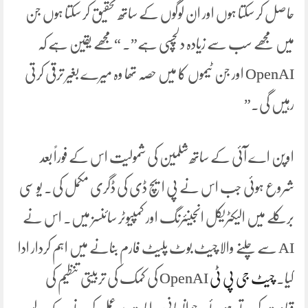
حاصل کر سکتا ہوں اور ان لوگوں کے ساتھ تحقیق کر سکتا ہوں جن
میں مجھے سب سے زیادہ دلچسپی ہے”۔ “مجھے یقین ہے کہ
OpenAI اور جن ٹیموں کا میں حصہ تھا وہ میرے بغیر ترقی کرتی
رہیں گی۔”
اوپن اے آئی کے ساتھ شلمین کی شمولیت اس کے فوراً بعد
شروع ہوئی جب اس نے پی ایچ ڈی کی ڈگری مکمل کی۔ یو سی
برکلے میں الیکٹریکل انجینئرنگ اور کمپیوٹر سائنسز میں۔ اس نے
AI سے چلنے والا چیٹ بوٹ پلیٹ فارم بنانے میں اہم کردار ادا
کیا۔
چیٹ جی پی ٹی
OpenAI کی کمک کی تربیتی تنظیم کی