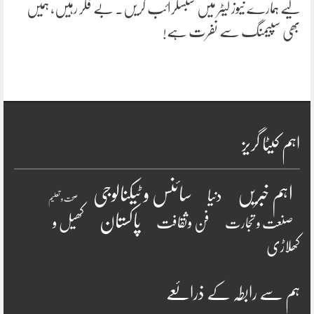
لیے ہمارے نیوز لیٹر میں سبسکرائب کریں۔ بے فکر رہیں، ہمیں
بھی سپیمنگ سے نفرت ہے!
اہم کیٹا گریز
سائنس و ٹیکنالوجی
اہم خبریں
دنیا
صحت و تعلیم
پاکستان
فن وثقافت
کھیل و
صنعت و تجارت
کھلاڑی
ہم سے رابطہ کے ذرائعے