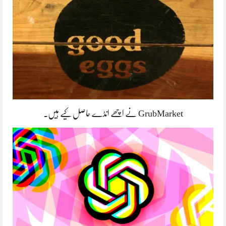
GrubMarket نے اچھے انڈے حاصل کیے ہیں۔