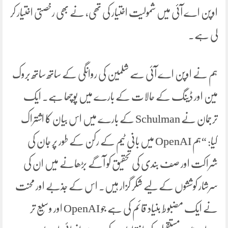
اوپن اے آئی میں شمولیت اختیار کی تھی، نے بھی رخصتی اختیار کر
لی ہے۔
ہم نے اوپن اے آئی سے شلمین کی روانگی کے ساتھ ساتھ بروک
مین اور ڈینگ کے حالات کے بارے میں پوچھا ہے۔ ایک
ترجمان نے Schulman کے بارے میں اس بیان کا اشتراک
کیا: “ہم OpenAI میں بانی ٹیم کے رکن کے طور پر جان کی
شراکت اور صف بندی کی تحقیق کو آگے بڑھانے میں ان کی
سرشار کوششوں کے لیے شکر گزار ہیں۔ اس کے جذبے اور محنت
نے ایک مضبوط بنیاد قائم کی ہے جو OpenAI اور وسیع تر