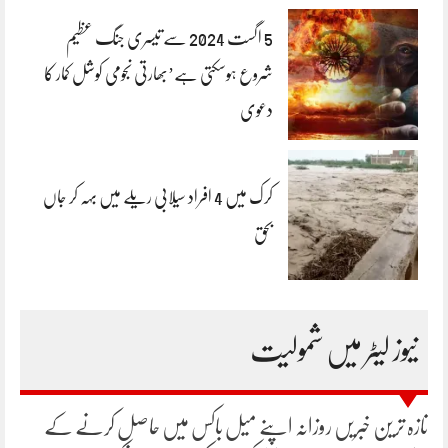
5 اگست 2024 سے تیسری جنگ عظیم
شروع ہوسکتی ہے’بھارتی نجومی کوشل کمار کا
دعوی
کرک میں 4 افراد سیلابی ریلے میں بہہ کر جاں
بحق
نیوز لیٹر میں شمولیت
تازہ ترین خبریں روزانہ اپنے میل باکس میں حاصل کرنے کے