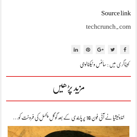
Source link
techcrunch.com
کیٹاگری میں :
سائنس و ٹیکنالوجی
مزید پڑھیں
انڈونیشیا نے آئی فون 16 پر پابندی کے بعد گوگل پکسل کی فروخت کو…