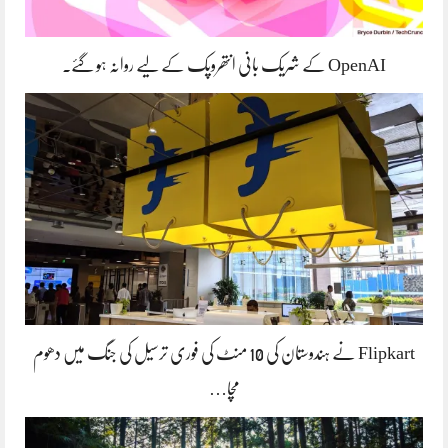
OpenAI کے شریک بانی انتھروپک کے لیے روانہ ہو گئے۔
Flipkart نے ہندوستان کی 10 منٹ کی فوری ترسیل کی جنگ میں دھوم
مچا…