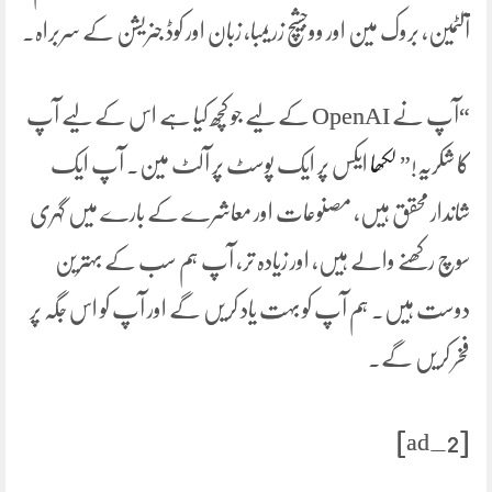
آلٹمین، بروک مین اور ووجشیچ زریمبا، زبان اور کوڈ جنریشن کے سربراہ۔
“آپ نے OpenAI کے لیے جو کچھ کیا ہے اس کے لیے آپ
کا شکریہ!”
لکھا
ایکس پر ایک پوسٹ پر آلٹ مین۔ آپ ایک
شاندار محقق ہیں، مصنوعات اور معاشرے کے بارے میں گہری
سوچ رکھنے والے ہیں، اور زیادہ تر، آپ ہم سب کے بہترین
دوست ہیں۔ ہم آپ کو بہت یاد کریں گے اور آپ کو اس جگہ پر
فخر کریں گے۔
[ad_2]