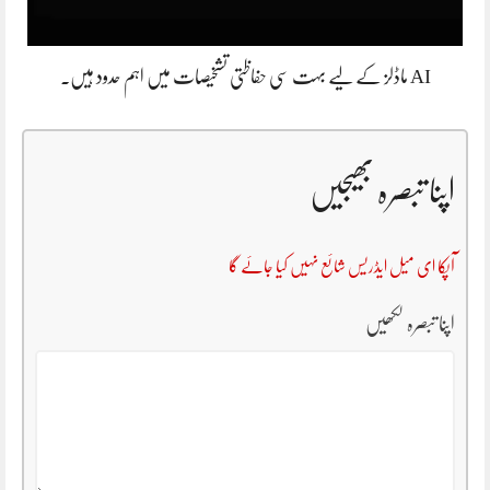
AI ماڈلز کے لیے بہت سی حفاظتی تشخیصات میں اہم حدود ہیں۔
اپنا تبصرہ بھیجیں
آپکا ای میل ایڈریس شائع نہیں کیا جائے گا
اپنا تبصرہ لکھیں