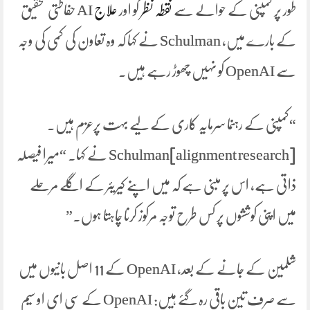
طور پر کمپنی کے حوالے سے
نقطہ نظر
کو اور
علاج
AI حفاظتی تحقیق
کے بارے میں، Schulman نے کہا کہ وہ تعاون کی کمی کی وجہ
سے OpenAI کو نہیں چھوڑ رہے ہیں۔
“کمپنی کے رہنما سرمایہ کاری کے لیے بہت پرعزم ہیں۔
[alignment research]Schulman نے کہا۔ “میرا فیصلہ
ذاتی ہے، اس پر مبنی ہے کہ میں اپنے کیریئر کے اگلے مرحلے
میں اپنی کوششوں پر کس طرح توجہ مرکوز کرنا چاہتا ہوں۔”
شلمین کے جانے کے بعد، OpenAI کے 11 اصل بانیوں میں
سے صرف تین باقی رہ گئے ہیں: OpenAI کے سی ای او سیم