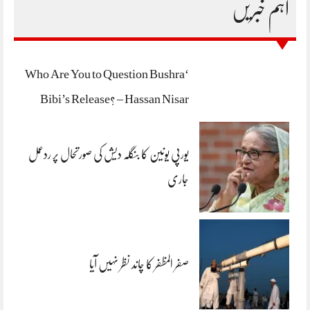
اہم خبریں
‘Who Are You to Question Bushra
Bibi’s Release? – Hassan Nisar
یورپی یونین کا بنگلہ دیش کی صورتحال پر ردعمل
جاری
صفر المظفر کا چاند نظر نہیں آیا