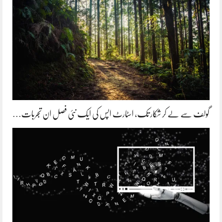
گولف سے لے کر شکار تک، اسٹارٹ اپس کی ایک نئی فصل ان تجربات…