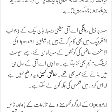
قیادت کرتے ہوئے، جو انسانی ہدایات پر عمل کرنے کے لیے
جنریٹیو AI ماڈلز کو بہتر بناتا ہے۔
مندرجہ ذیل
روانگی
اے آئی سیفٹی ریسرچر جان لیک کے (جو اب
اینتھروپک میں بھی کام کرتے ہیں)، شولمین OpenAI کی
الائنمنٹ سائنس کی کوششوں کے سربراہ بن گئے، جسے “پوسٹ
ٹریننگ” ٹیم بھی کہا جاتا ہے۔ وہ اوپن اے آئی کے حال ہی
میں بنائے گئے ممبر بھی تھے۔
حفاظتی کمیٹی
; یہ واضح نہیں ہے
کہ اس کردار میں شلمین کی جگہ کون لے سکتا ہے۔
OpenAI کے ارد گرد گھومنے والے تنازعات کے باوجود، خاص