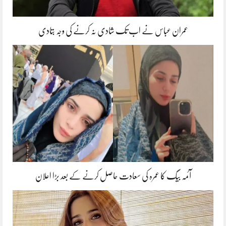
عمران عباس نے اب تک شادی نہ کرنے کی وجہ بتادی
آئمہ بیگ کا عمرہ کی سعادت حاصل کرنے کے بعد بڑا اعلان