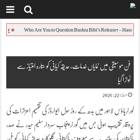
Skip
to
یورپی یونین کا بنگل
content
فن موسیقی میں نمایاں خدمات، حدیقہ کیانی کو ستارہ امتیاز سے
نوازا گیا
مئ 22, 2026
گورنرہاؤس لاہور میں بدھ کے روز سول ایوارڈز کی تقسیم اعزازات کی
پروقار تقریب ہوئی جس میں گورنر پنجاب سردار سلیم حیدر نے صدر
پاکستان کی جانب سے معروف پاکستانی گلوکارہ حدیقہ کیانی کو فن