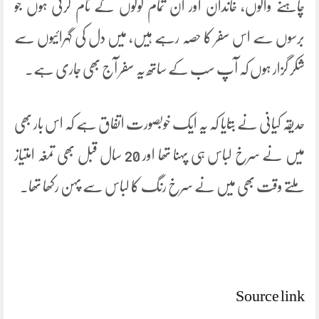
چاہنے والوں، خاندان اور ان تمام لوگوں کے نام کرتی ہوں جو
برسوں سے اس سفر کا حصہ رہے ہیں، میں دل کی گہرائیوں سے
شکر گزار ہوں کہ آپ سب کے ساتھ یہ سفر آج بھی جاری ہے۔
حدیقہ کیانی نے بتایا کہ یہ ایک خوبصورت اتفاق ہے کہ اس بار بھی
میں نے سرخ لباس ہی پہنا تھا اور 20 سال قبل بھی تمغہ امتیاز
ملتے وقت بھی میں نے سرخ رنگ کا لباس سے پہن رکھا تھا۔
Source link