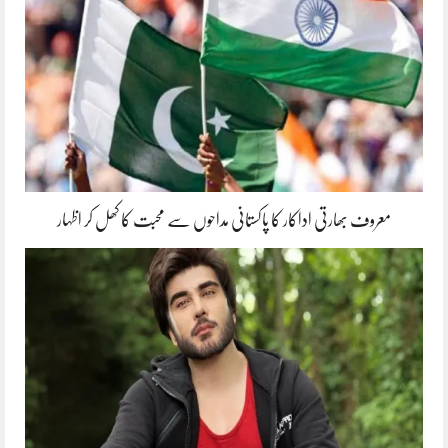
معروف بھارتی اداکار کا پاکستانی مداحوں سے محبت کا کھل کر اظہار