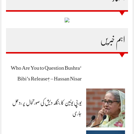
اہم خبریں
‘Who Are You to Question Bushra
Bibi’s Release? – Hassan Nisar
یورپی یونین کا بنگلہ دیش کی صورتحال پر ردعمل
جاری