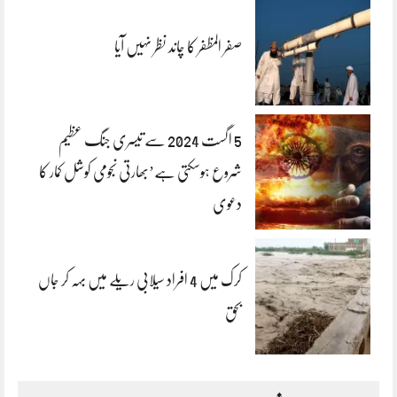
صفر المظفر کا چاند نظر نہیں آیا
5 اگست 2024 سے تیسری جنگ عظیم
شروع ہوسکتی ہے’بھارتی نجومی کوشل کمار کا
دعوی
کرک میں 4 افراد سیلابی ریلے میں بہہ کر جاں
بحق