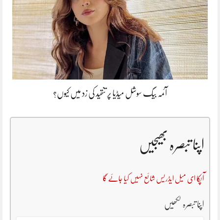
آئمہ بیگ سوشل میڈیا پر تنقید کی زد میں کیوں؟
اپنا تبصرہ بھیجیں
آپکا ای میل ایڈریس شائع نہیں کیا جائے گا
اپنا تبصرہ لکھیں