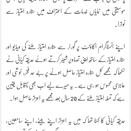
موسیقی میں نمایاں خدمات کے اعتراف میں ستارہ امتیاز سے
نوازا۔
اپنے انسٹاگرام اکاؤنٹ پر گورنر سے ستارہ امتیاز ملنے کی ویڈیو اور
ستارہ امتیاز کے ساتھ اپنی تصاویر شیئر کرتے ہوئے حدیقہ کیانی نے
لکھا کہ مجھے کل ستارہ امتیاز حاصل ہونے پر بے حد فخر، خوشی اور
عاجزی محسوس ہو رہی ہے۔ یہ میرے لیے اب بھی ناقابل یقین
ہے کہ تمغہ امتیاز ملنے کے 20 سال بعد مجھے یہ اعزاز حاصل ہوا۔
حدیقہ کیانی کا کہنا تھا کہ میں یہ اعزاز اپنے بیٹے، اپنے سامعین،