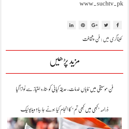
www.suchtv.pk
کیٹاگری میں :
فن وثقافت
مزید پڑھیں
فن موسیقی میں نمایاں خدمات، حدیقہ کیانی کو ستارہ امتیاز سے نوازا گیا
ڈرامہ ’کبھی میں کبھی تم‘ کا انجام کیا ہونے جا رہا؟ ویڈیو لیک