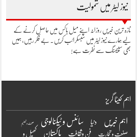
نیوز لیٹر میں شمولیت
تازہ ترین خبریں روزانہ اپنے میل باکس میں حاصل کرنے کے
لیے ہمارے نیوز لیٹر میں سبسکرائب کریں۔ بے فکر رہیں، ہمیں
بھی سپیمنگ سے نفرت ہے!
اہم کیٹا گریز
سائنس و ٹیکنالوجی
اہم خبریں
دنیا
صحت و تعلیم
پاکستان
فن وثقافت
کھیل و
صنعت و تجارت