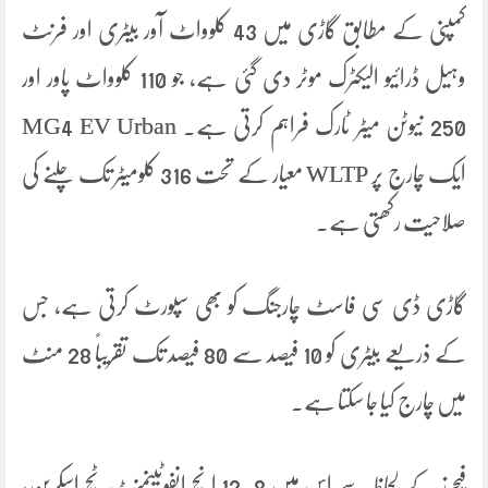
کمپنی کے مطابق گاڑی میں 43 کلوواٹ آور بیٹری اور فرنٹ
وہیل ڈرائیو الیکٹرک موٹر دی گئی ہے، جو 110 کلوواٹ پاور اور
250 نیوٹن میٹر ٹارک فراہم کرتی ہے۔ MG4 EV Urban
ایک چارج پر WLTP معیار کے تحت 316 کلومیٹر تک چلنے کی
صلاحیت رکھتی ہے۔
گاڑی ڈی سی فاسٹ چارجنگ کو بھی سپورٹ کرتی ہے، جس
کے ذریعے بیٹری کو 10 فیصد سے 80 فیصد تک تقریباً 28 منٹ
میں چارج کیا جا سکتا ہے۔
فیچرز کے لحاظ سے اس میں 12.8 انچ انفوٹینمنٹ ٹچ اسکرین،