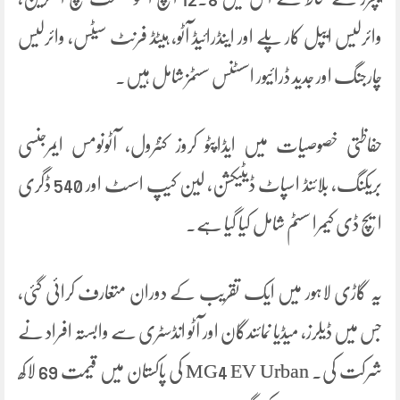
وائرلیس ایپل کار پلے اور اینڈرائیڈ آٹو، ہیٹڈ فرنٹ سیٹس، وائرلیس
چارجنگ اور جدید ڈرائیور اسسٹنس سسٹمز شامل ہیں۔
حفاظتی خصوصیات میں ایڈاپٹو کروز کنٹرول، آٹونومس ایمرجنسی
بریکنگ، بلائنڈ اسپاٹ ڈیٹیکشن، لین کیپ اسسٹ اور 540 ڈگری
ایچ ڈی کیمرا سسٹم شامل کیا گیا ہے۔
یہ گاڑی لاہور میں ایک تقریب کے دوران متعارف کرائی گئی،
جس میں ڈیلرز، میڈیا نمائندگان اور آٹو انڈسٹری سے وابستہ افراد نے
شرکت کی۔ MG4 EV Urban کی پاکستان میں قیمت 69 لاکھ