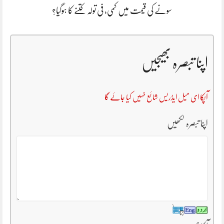
سونے کی قیمت میں کمی، فی تولہ کتنے کا ہوگیا؟
اپنا تبصرہ بھیجیں
آپکا ای میل ایڈریس شائع نہیں کیا جائے گا
اپنا تبصرہ لکھیں