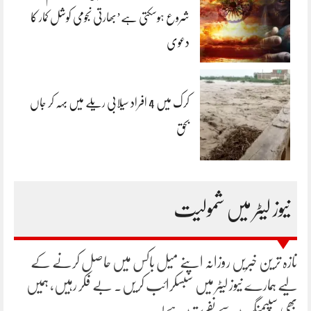
شروع ہوسکتی ہے’بھارتی نجومی کوشل کمار کا
دعوی
کرک میں 4 افراد سیلابی ریلے میں بہہ کر جاں
بحق
نیوز لیٹر میں شمولیت
تازہ ترین خبریں روزانہ اپنے میل باکس میں حاصل کرنے کے
لیے ہمارے نیوز لیٹر میں سبسکرائب کریں۔ بے فکر رہیں، ہمیں
بھی سپیمنگ سے نفرت ہے!