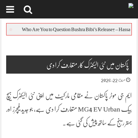
Skip
to
یورپی یونین کا بن
content
پاکستان میں نئی الیکٹرک کار متعارف کرا دی
مئ 22, 2026
ایم جی موٹر پاکستان نے مقامی مارکیٹ میں اپنی نئی الیکٹرک ہیچ
بیک MG4 EV Urban متعارف کرا دی ہے، جو جدید فیچرز اور
بہتر رینج کے ساتھ پیش کی گئی ہے۔