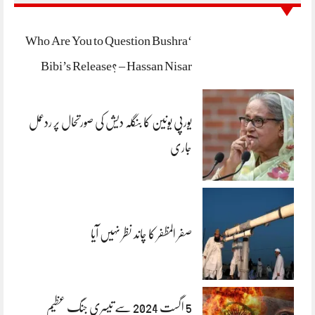
‘Who Are You to Question Bushra
Bibi’s Release? – Hassan Nisar
یورپی یونین کا بنگلہ دیش کی صورتحال پر ردعمل
جاری
صفر المظفر کا چاند نظر نہیں آیا
5 اگست 2024 سے تیسری جنگ عظیم