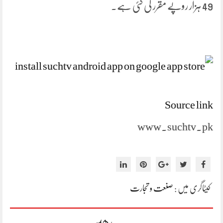
49 ہزار روپے مقرر کی گئی ہے۔
Source link
www.suchtv.pk
کیٹاگری میں :
صنعت و تجارت