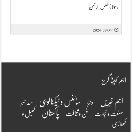
،مولانا فضل الرحمن
مئ 30, 2024
اہم کیٹا گریز
سائنس و ٹیکنالوجی
اہم خبریں
دنیا
صحت و تعلیم
پاکستان
فن وثقافت
کھیل و
صنعت و تجارت
کھلاڑی