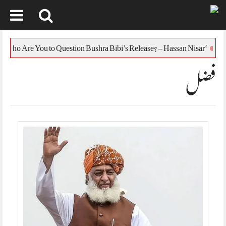
Skip
to
‘Who Are You to Question Bushra Bibi’s Release? – Hassan Nisar
content
فضل