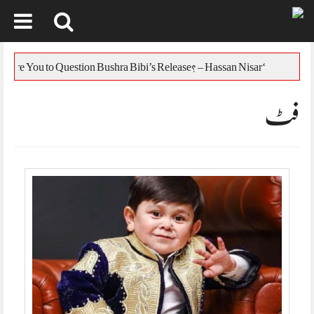
Skip
to
یس
‘Who Are You to Question Bushra Bibi’s Release? – Hassan Nisar
content
فٹ