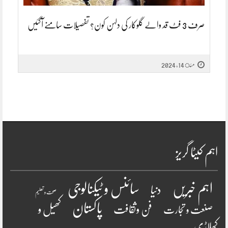
صرف 3 فٹ قد والے گلوکار کی دلہن کون؟ تفصیلات سامنے آگئیں
مئ 14, 2024
اہم کیٹا گریز
سائنس و ٹیکنالوجی
اہم خبریں
دنیا
صحت و تعلیم
پاکستان
فن وثقافت
کھیل و
صنعت و تجارت
کھلاڑی