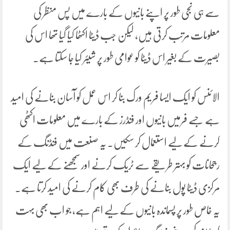
سے ہی نجی طور پر اپنے بانیوں کے بارے میں پس منظر کی
معلومات مرتب کرتی ہیں، لیکن جب ڈیٹا اکٹھا کیا گیا تھا اس کی
بصیرت کے بغیر اس ڈیٹا کو عوامی طور پر شیئر کیا جا سکتا ہے۔
الائنس کو ایک ایسا فریم ورک بنا کر اس عمل کو آسان بنانے کی امید
ہے جسے فرمیں بانیوں اور فنڈرز کے بارے میں معلومات اکٹھی
کرنے کے لیے استعمال کر سکیں۔ یہ صنعت میں فنڈنگ ​​کے
رجحانات کو بہتر طریقے سے ٹریک کرنے اور سمجھنے کے لیے ایک
مرکزی ڈیٹا پول بنانے کی طرف بھی کام کرنے کی امید کرتا ہے۔
یہ خاص طور پر پسماندہ بانیوں کے لیے اہم ہے، جو اب بھی بہت