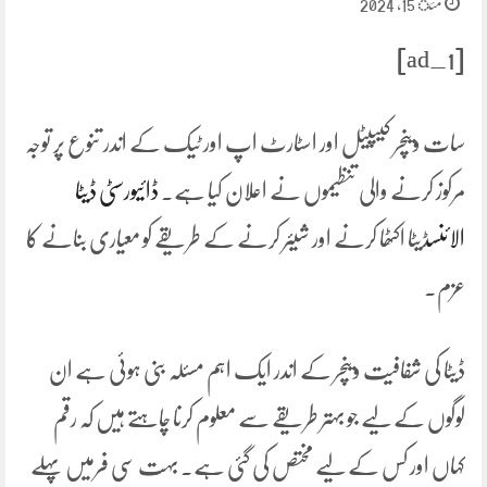
مئ 15, 2024
[ad_1]
سات وینچر کیپیٹل اور اسٹارٹ اپ اور ٹیک کے اندر تنوع پر توجہ
مرکوز کرنے والی تنظیموں نے اعلان کیا ہے۔
ڈائیورسٹی ڈیٹا
الائنس
ڈیٹا اکٹھا کرنے اور شیئر کرنے کے طریقے کو معیاری بنانے کا
عزم۔
ڈیٹا کی شفافیت وینچر کے اندر ایک اہم مسئلہ بنی ہوئی ہے ان
لوگوں کے لیے جو بہتر طریقے سے معلوم کرنا چاہتے ہیں کہ رقم
کہاں اور کس کے لیے مختص کی گئی ہے۔ بہت سی فرمیں پہلے