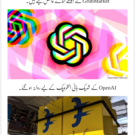
GrubMarket نے اچھے انڈے حاصل کیے ہیں۔
OpenAI کے شریک بانی انتھروپک کے لیے روانہ ہو گئے۔