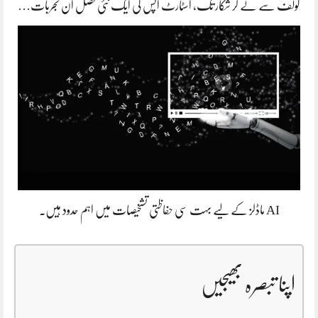
گولف سے لے کر شکار تک، اسٹارٹ اپس کی ایک نئی فصل ان تجربات…
AI ماڈلز کے لیے بہت سی حفاظتی تشخیصات میں اہم حدود ہیں۔
اپنا تبصرہ بھیجیں