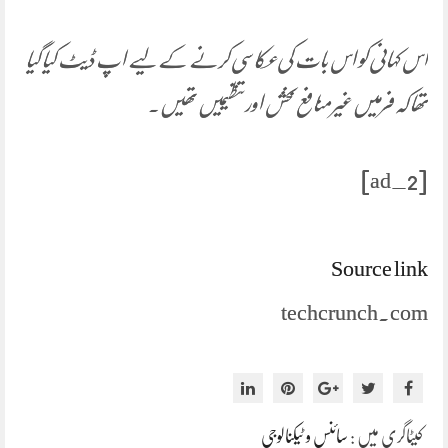
اس کہانی کو اس بات کی عکاسی کرنے کے لیے اپ ڈیٹ کیا گیا
تھا کہ فرمیں غیر منافع بخش اور تنظیمیں تھیں۔
[ad_2]
Source link
techcrunch.com
کیٹاگری میں :
سائنس و ٹیکنالوجی