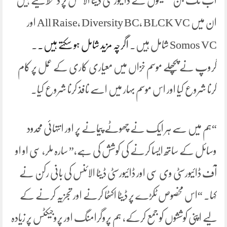
اب تک جن تنظیموں نے ڈائیورسٹی ڈیٹا الائنس پر دستخط کیے ہیں
ان میں All Raise، Diversity BC، BLCK VC اور
Somos VC شامل ہیں۔
اگرچہ مزید شامل ہو سکتے ہیں۔
.
گروپ نے پچھلے موسم خزاں میں معیاری کاری کے عمل پر کام
کرنا شروع کیا اور اس موسم بہار میں اسے نافذ کرنا شروع کیا۔
“ہم میں سے ہر ایک نے چھوٹے پیمانے پر اور انتہائی محدود
وسائل کے ساتھ ایسا کرنے کی کوشش کی ہے،” سارہ ملر، سی او او
آف ڈائیورسٹی وی سی اور ڈائیورسٹی ڈیٹا الائنس کی بانی رکن نے
کہا۔ “اس مخصوص ٹکڑے پر ڈیٹا اکٹھا کرنے اور تجزیہ کرنے کے
لیے اپنی کوششوں کو جمع کرکے، ہم پروگرامنگ اور پروجیکٹس پر زیادہ