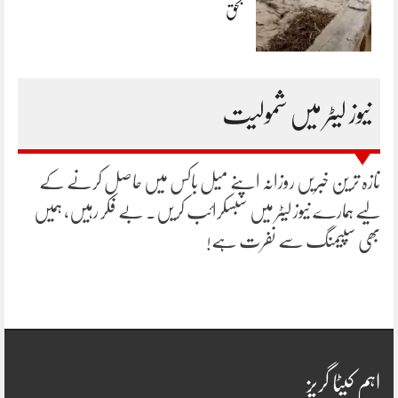
بحق
نیوز لیٹر میں شمولیت
تازہ ترین خبریں روزانہ اپنے میل باکس میں حاصل کرنے کے
لیے ہمارے نیوز لیٹر میں سبسکرائب کریں۔ بے فکر رہیں، ہمیں
بھی سپیمنگ سے نفرت ہے!
اہم کیٹا گریز