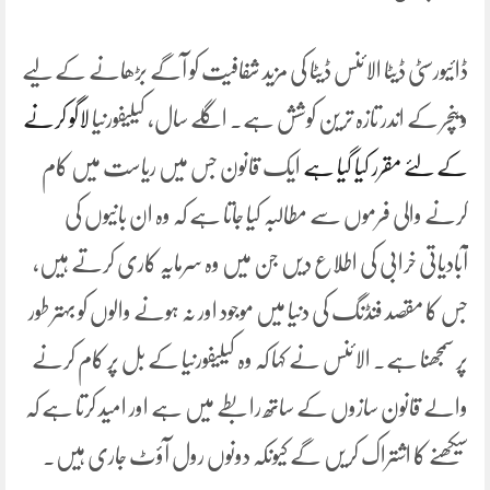
ڈائیورسٹی ڈیٹا الائنس ڈیٹا کی مزید شفافیت کو آگے بڑھانے کے لیے
وینچر کے اندر تازہ ترین کوشش ہے۔ اگلے سال، کیلیفورنیا
لاگو کرنے
کے لئے مقرر کیا گیا ہے
ایک قانون جس میں ریاست میں کام
کرنے والی فرموں سے مطالبہ کیا جاتا ہے کہ وہ ان بانیوں کی
آبادیاتی خرابی کی اطلاع دیں جن میں وہ سرمایہ کاری کرتے ہیں،
جس کا مقصد فنڈنگ ​​کی دنیا میں موجود اور نہ ہونے والوں کو بہتر طور
پر سمجھنا ہے۔ الائنس نے کہا کہ وہ کیلیفورنیا کے بل پر کام کرنے
والے قانون سازوں کے ساتھ رابطے میں ہے اور امید کرتا ہے کہ
سیکھنے کا اشتراک کریں گے کیونکہ دونوں رول آؤٹ جاری ہیں۔