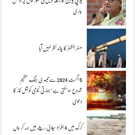
یورپی یونین کا بنگلہ دیش کی صورتحال پر ردعمل
جاری
صفر المظفر کا چاند نظر نہیں آیا
5 اگست 2024 سے تیسری جنگ عظیم
شروع ہوسکتی ہے’بھارتی نجومی کوشل کمار کا
دعوی
کرک میں 4 افراد سیلابی ریلے میں بہہ کر جاں