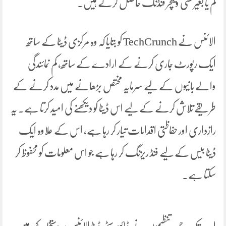
کم یا بغیر کسی وینچر فنڈنگ ​​حاصل کرتے ہیں۔
الائنس نے TechCrunch کو بتایا کہ وہ مرکزی ڈیٹا کے ساتھ
ایک رپورٹ جاری کرنے کے ارادے کے ساتھ، کم نمائندگی
والے بانیوں کے لیے سرمایہ مختص بڑھانے میں مدد کرنے کے
طریقے تلاش کرنے کے لیے اس ڈیٹا کو دیکھنے کی امید کرتا ہے۔ یہ
رازداری اور حفاظتی اقدامات تیار کر رہا ہے، اس کے علاوہ ایک
ڈیٹا بیس کے لیے فنڈ ریزنگ کر رہا ہے جو اس معلومات کو محفوظ کر
سکتا ہے۔