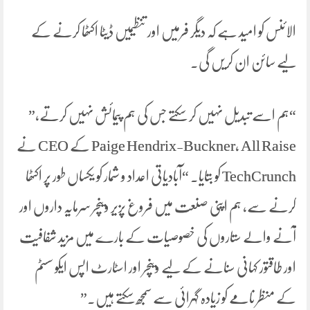
الائنس کو امید ہے کہ دیگر فرمیں اور تنظیمیں ڈیٹا اکٹھا کرنے کے
لیے سائن ان کریں گی۔
“ہم اسے تبدیل نہیں کر سکتے جس کی ہم پیمائش نہیں کرتے،”
Paige Hendrix-Buckner، All Raise کے CEO نے
TechCrunch کو بتایا۔ “آبادیاتی اعداد و شمار کو یکساں طور پر اکٹھا
کرنے سے، ہم اپنی صنعت میں فروغ پزیر وینچر سرمایہ داروں اور
آنے والے ستاروں کی خصوصیات کے بارے میں مزید شفافیت
اور طاقتور کہانی سنانے کے لیے وینچر اور اسٹارٹ اپس ایکو سسٹم
کے منظر نامے کو زیادہ گہرائی سے سمجھ سکتے ہیں۔”