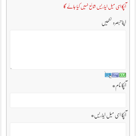
آپکا ای میل ایڈریس شائع نہیں کیا جائے گا
اپنا تبصرہ لکھیں
آپکا نام
*
آپکا ای میل ایڈریس
*