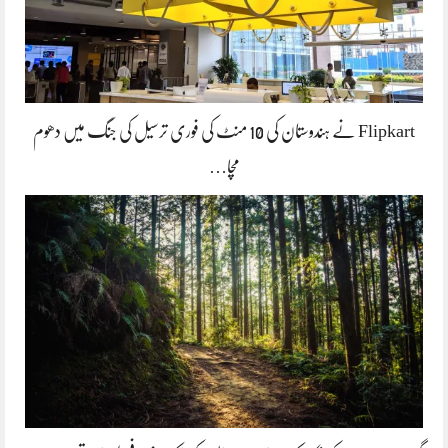
Flipkart نے ہندوستان کی 10 منٹ کی فوری ترسیل کی جنگ میں دھوم
مچا…