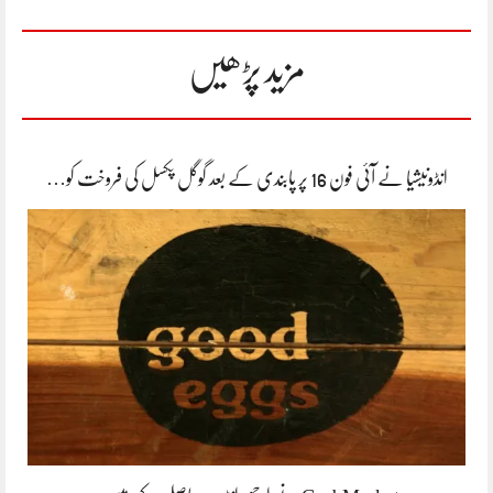
مزید پڑھیں
انڈونیشیا نے آئی فون 16 پر پابندی کے بعد گوگل پکسل کی فروخت کو…