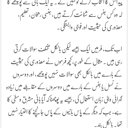
پیدائش کا انتخاب کرنے کو کہیں گے۔ یہ ایک بانی سے پوچھے گا
کہ وہ کس جنس سے شناخت کرتے ہیں، جنسی رجحان، تعلیم،
معذوری کی حیثیت اور فوجی وابستگی۔
اب تک، فرمیں ایک جیسے لیکن بالکل مختلف سوالات کرتی
رہی ہیں۔ مثال کے طور پر، کچھ فرموں نے معذوری کی حیثیت
کے بارے میں بالکل بھی سوالات نہیں پوچھے، اور دوسروں
نے نسل یا جنس کے بارے میں دوسروں کے مقابلے میں زیادہ
گہرائی والی زبان استعمال کی، جیسے یہ پوچھنا کہ آیا بانی مشرق وسطیٰ کا
ہے، جب کہ دیگر کے پاس بانیوں کے پاس جانچنے کا اختیار نہیں
تھا۔ بالکل بند.