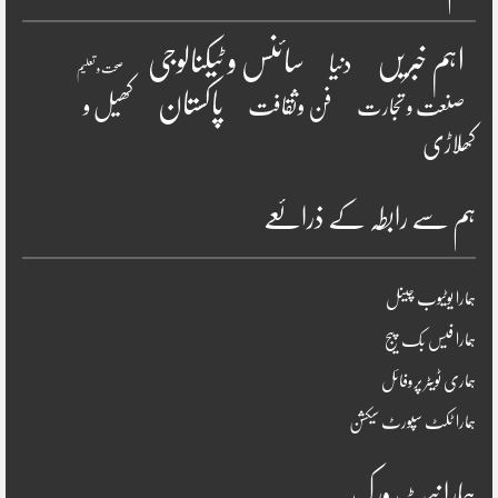
سائنس و ٹیکنالوجی
اہم خبریں
دنیا
صحت و تعلیم
پاکستان
فن وثقافت
کھیل و
صنعت و تجارت
کھلاڑی
ہم سے رابطہ کے ذرائعے
ہمارا یوٹیوب چینل
ہمارا فیس بک پیج
ہماری ٹویٹر پروفائل
ہمارا ٹکٹ سپورٹ سیکشن
ہمارا نیٹ ورک