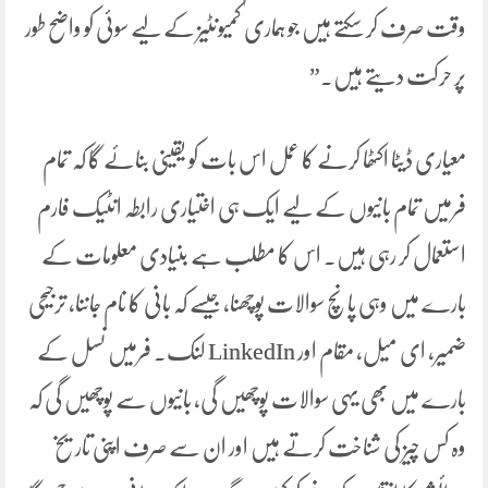
وقت صرف کر سکتے ہیں جو ہماری کمیونٹیز کے لیے سوئی کو واضح طور
پر حرکت دیتے ہیں۔”
معیاری ڈیٹا اکٹھا کرنے کا عمل اس بات کو یقینی بنائے گا کہ تمام
فرمیں تمام بانیوں کے لیے ایک ہی اختیاری رابطہ انٹیک فارم
استعمال کر رہی ہیں۔ اس کا مطلب ہے بنیادی معلومات کے
بارے میں وہی پانچ سوالات پوچھنا، جیسے کہ بانی کا نام جاننا، ترجیحی
ضمیر، ای میل، مقام اور LinkedIn لنک۔ فرمیں نسل کے
بارے میں بھی یہی سوالات پوچھیں گی، بانیوں سے پوچھیں گی کہ
وہ کس چیز کی شناخت کرتے ہیں اور ان سے صرف اپنی تاریخ