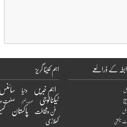
بطہ کے ذرائعے
اہم کیٹا گریز
سائنس 
اہم خبریں
دنیا
نل
ٹیکنالوجی
یج
صنعت و 
صحت و تعلیم
پاکستان
فن وثقافت
کھی
ائل
کھلاڑی
رٹ سیکشن