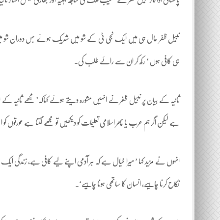
پاکستانی اداکار نبیل ظفر نے شعیب ملک کی سابقہ اہلیہ اور بھارتی ٹینس اسٹار ثانیہ
نبیل ظفر حال ہی میں ایک نجی ٹی کے شو میں شریک ہوئے جس دوران شو میں
ہی کافی ہوں ‘ رکھ کر ان سے رائے طلب کی۔
ثانیہ کے بیان پر نبیل ظفر نے انہیں مشورہ دیتے ہوئے کہاکہ’ مجھے ثانیہ کے اس 
ہے لیکن اگر ہم عرب یا پھر اسلامی تعلیمات کو دیکھیں تو مجھے لگتا ہے عورتوں کو ا
انہوں نے مزید کہا ’ میرا خیال ہے کہ ہر آدمی اپنے لیے کافی ہے، زندگی ا
نکاح کرنا چاہیے، انسان کا ساتھی ہونا چاہیے‘۔