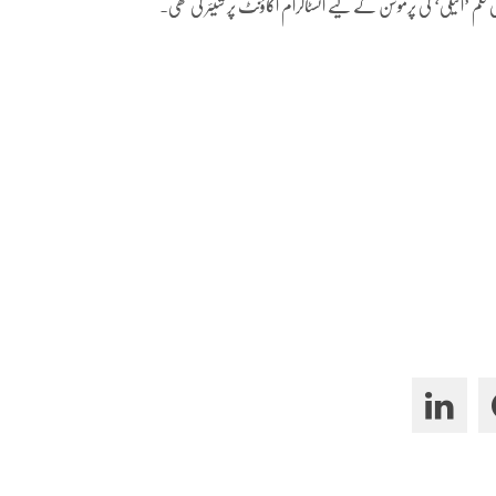
کی فلم ’اکیلی‘ کی پرموشن کے لیے انسٹاگرام اکاؤنٹ پر شیئر کی تھی۔