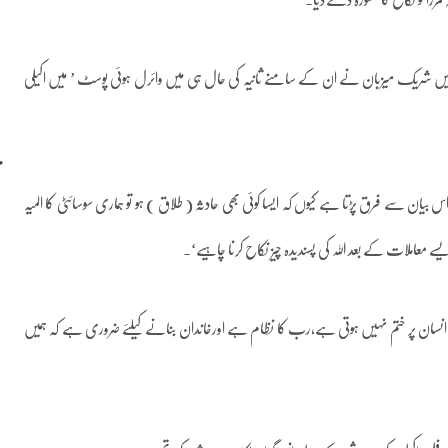
 مرزا کو نکاح کا مشورہ دے دیا۔
 شریک میزبان نے ان کے سامنے ثانیہ کی حال ہی میں وائرل ہوئی پوسٹ ’ میں اکیلی
بیان سے فرق پڑتا ہے کیوں کہ ایسا کوئی بھی حادثہ ( طلاق ) ہو تو ہماری سوسائٹی کا المیہ
یسے معاملات کے بعد اللہ کی پسندیدہ چیز نکاح کرنا چاہیے‘۔
یک انسان پر ختم نہیں ہوتی ہے،رب کا نظام ہے اورخاندان بنانے کیلئے ضروری ہے کہ ہمیں