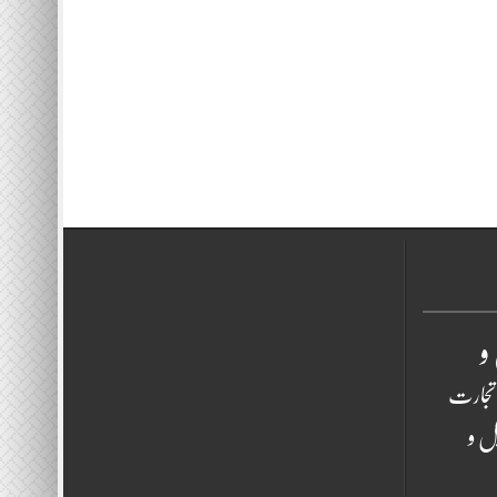
و
تجارت
ل و