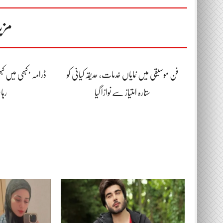
مزی
فن موسیقی میں نمایاں خدمات، حدیقہ کیانی کو
ڈرامہ ’کبھی میں کبھ
ستارہ امتیاز سے نوازا گیا
رہا