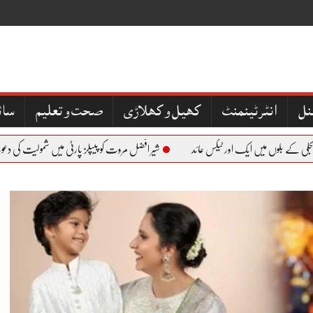
نل
کھیل و کھلاڑی
صحت و تعلیم
سائ
 بلوں میں ایک اور ٹیکس عائد
شیر افضل مروت کو پیپلز پارٹی میں شمولیت کی دعوت