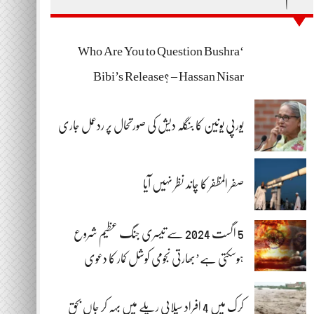
‘Who Are You to Question Bushra
Bibi’s Release? – Hassan Nisar
یورپی یونین کا بنگلہ دیش کی صورتحال پر ردعمل جاری
صفر المظفر کا چاند نظر نہیں آیا
5 اگست 2024 سے تیسری جنگ عظیم شروع
ہوسکتی ہے’بھارتی نجومی کوشل کمار کا دعوی
کرک میں 4 افراد سیلابی ریلے میں بہہ کر جاں بحق