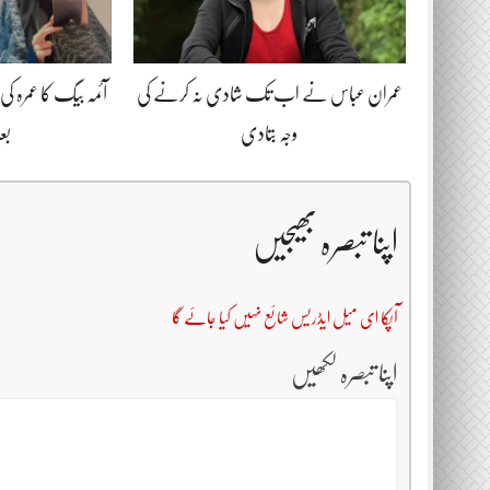
عمران عباس نے اب تک شادی نہ کرنے کی
آئمہ بیگ کا عمرہ
وجہ بتادی
بع
اپنا تبصرہ بھیجیں
آپکا ای میل ایڈریس شائع نہیں کیا جائے گا
اپنا تبصرہ لکھیں