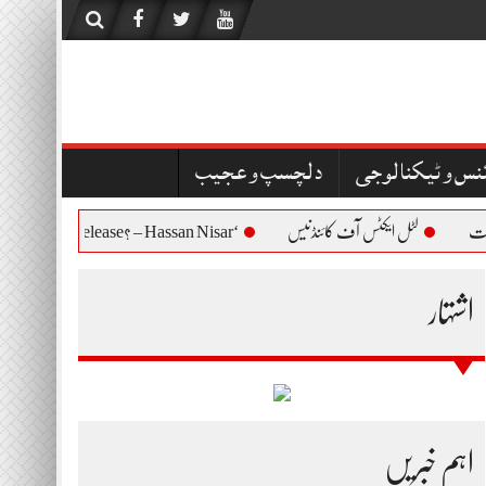
نس و ٹیکنالوجی
دلچسپ و عجیب
لٹل ایکٹس آف کائنڈنیس
‘Who Are You to Question Bushra Bibi’s Release? – Hassan Nisar
اشتہار
اہم خبریں