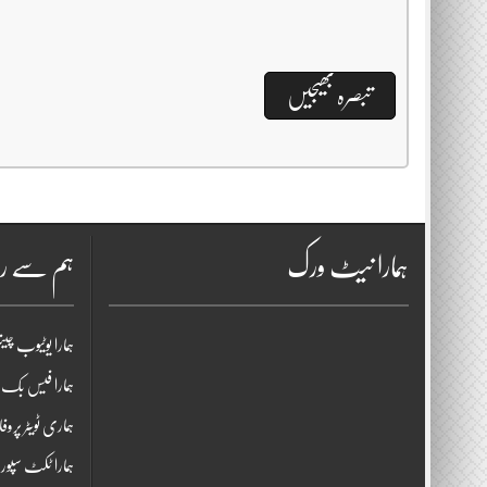
ہمارا نیٹ ورک
ہم سے را
ہمارا یوٹیوب چی
ہمارا فیس بک پ
ہماری ٹویٹر پروف
ہمارا ٹکٹ سپو