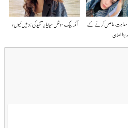
 کی سعادت حاصل کرنے کے
آئمہ بیگ سوشل میڈیا پر تنقید کی زد میں کیوں؟
د بڑا اعلان