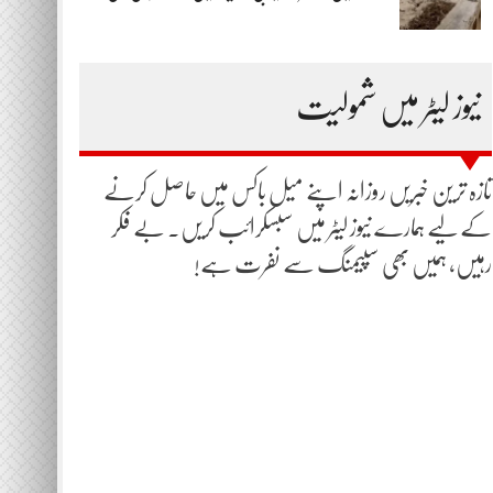
نیوز لیٹر میں شمولیت
تازہ ترین خبریں روزانہ اپنے میل باکس میں حاصل کرنے
کے لیے ہمارے نیوز لیٹر میں سبسکرائب کریں۔ بے فکر
رہیں، ہمیں بھی سپیمنگ سے نفرت ہے!