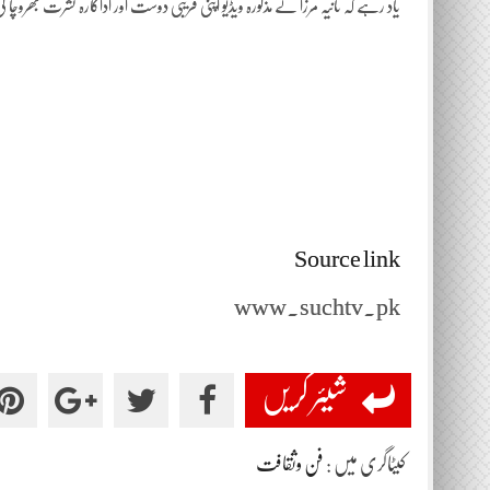
یاد رہے کہ ثانیہ مرزا نے مذکورہ ویڈیو اپنی قریبی دوست اور اداکارہ نشرت بھروچا 
Source link
www.suchtv.pk
شیئر کریں
کیٹاگری میں :
فن وثقافت