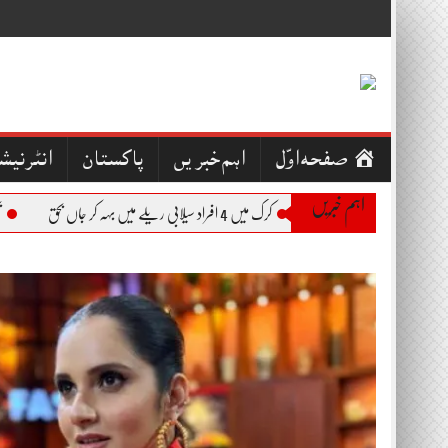
Skip
to
content
صفحہ اوّل
اہم خبریں
پاکستان
انٹرنیش
اہم خبریں
کرک میں 4 افراد سیلابی ریلے میں بہہ کر جاں بحق
بجلی کے