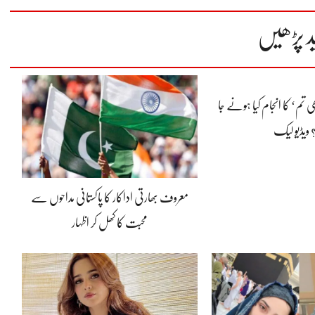
د پڑھیں
ی تم‘ کا انجام کیا ہونے جا
؟ ویڈیو لیک
معروف بھارتی اداکار کا پاکستانی مداحوں سے
محبت کا کھل کر اظہار