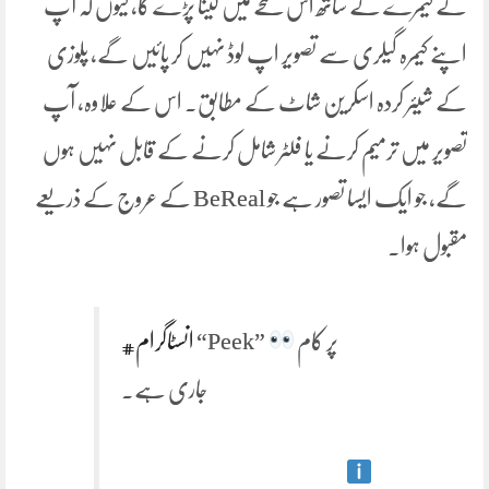
کے کیمرے کے ساتھ اس لمحے میں لینا پڑے گا، کیوں کہ آپ
اپنے کیمرہ گیلری سے تصویر اپ لوڈ نہیں کر پائیں گے، پلوزی
کے شیئر کردہ اسکرین شاٹ کے مطابق۔ اس کے علاوہ، آپ
تصویر میں ترمیم کرنے یا فلٹر شامل کرنے کے قابل نہیں ہوں
گے، جو ایک ایسا تصور ہے جو BeReal کے عروج کے ذریعے
مقبول ہوا۔
پر کام
“Peek”
#انسٹاگرام
جاری ہے۔