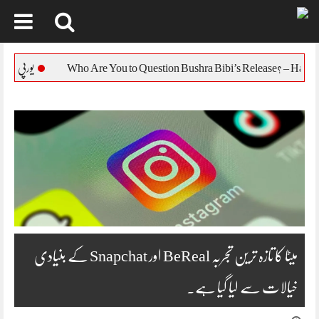
Skip
to
یورپی یونین کا بنگلہ دیش 
content
میٹا کا تازہ ترین تجربہ BeReal اور Snapchat کے بنیادی
خیالات سے لیا گیا ہے۔