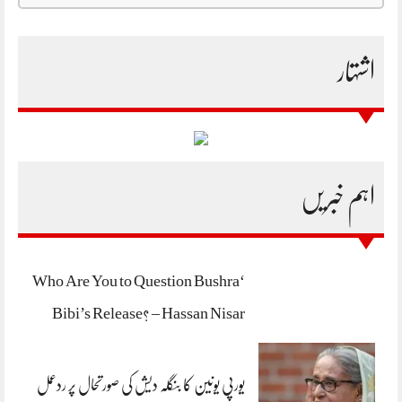
اشتہار
اہم خبریں
‘Who Are You to Question Bushra
Bibi’s Release? – Hassan Nisar
یورپی یونین کا بنگلہ دیش کی صورتحال پر ردعمل