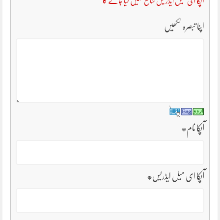
آپکا ای میل ایڈریس شائع نہیں کیا جائے گا
اپنا تبصرہ لکھیں
آپکا نام
*
آپکا ای میل ایڈریس
*