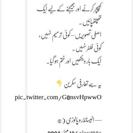
کیپچر کرنے اور بھیجنے کے لیے ایک
تھپتھپائیں۔
اصلی تصویریں – کوئی ترمیم نہیں،
کوئی فلٹر نہیں۔
ایک بار دیکھیں اور ختم ہو گیا۔
یہ ہے تعارفی سکرین
pic.twitter.com/G0nsvHpwwO
— الیسانڈرو پالوزی (@
alex193a)
13 مئی 2024