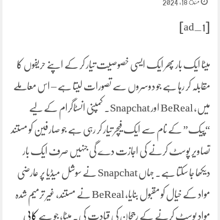
مئ 18, 2024
[ad_1]
میٹا ایک بار پھر ایک ایسی خصوصیت تیار کر کے اپنے حریفوں کا
مقابلہ کر رہا ہے جو دوسروں سے تصورات لیتا ہے – اس معاملے
میں، BeReal اور Snapchat۔ کمپنی انسٹاگرام کے لیے
“پیک” کے نام سے ایک فیچر تیار کر رہی ہے جو صارفین کو مستند
تصاویر پوسٹ کرنے کی اجازت دے گی جنہیں صرف ایک بار
دیکھا جا سکتا ہے۔ جہاں Snapchat نے سوشل میڈیا پر عارضی
مواد کے خیال کو مقبول بنایا، BeReal نے مستند، غیر ترمیم شدہ
مواد پوسٹ کرنے کے رجحان کی قیادت کی۔ میٹا، جو ہے
کاپی