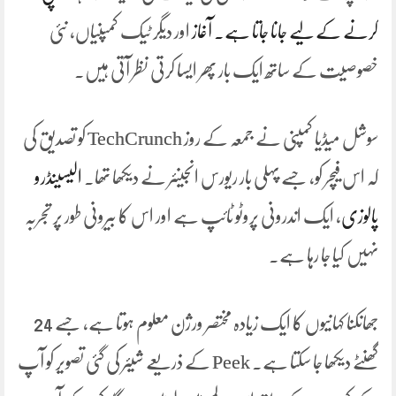
کرنے کے لیے جانا جاتا ہے۔
آغاز
اور دیگر ٹیک کمپنیاں، نئی
خصوصیت کے ساتھ ایک بار پھر ایسا کرتی نظر آتی ہیں۔
سوشل میڈیا کمپنی نے جمعہ کے روز TechCrunch کو تصدیق کی
کہ اس فیچر کو، جسے پہلی بار ریورس انجینئر نے دیکھا تھا۔
الیسینڈرو
پالوزی
، ایک اندرونی پروٹو ٹائپ ہے اور اس کا بیرونی طور پر تجربہ
نہیں کیا جا رہا ہے۔
جھانکنا کہانیوں کا ایک زیادہ مختصر ورژن معلوم ہوتا ہے، جسے 24
گھنٹے دیکھا جا سکتا ہے۔ Peek کے ذریعے شیئر کی گئی تصویر کو آپ