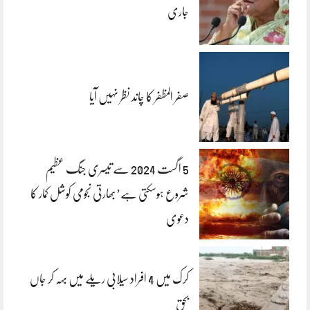
جاری
صفر المظفر کا چاند نظر نہیں آیا
5 اگست 2024 سے تیسری جنگ عظیم
شروع ہوسکتی ہے’بھارتی نجومی کوشل کمار کا
دعوی
کرک میں 4 افراد سیلابی ریلے میں بہہ کر جاں
بحق