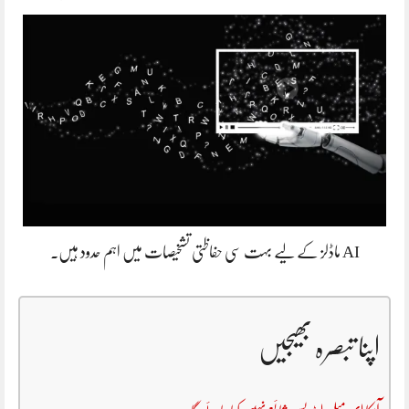
AI ماڈلز کے لیے بہت سی حفاظتی تشخیصات میں اہم حدود ہیں۔
اپنا تبصرہ بھیجیں