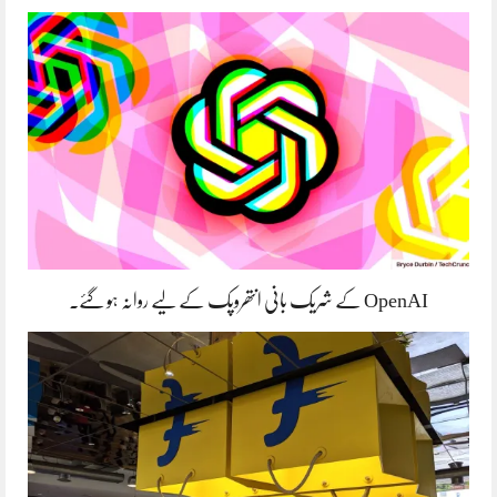
OpenAI کے شریک بانی انتھروپک کے لیے روانہ ہو گئے۔