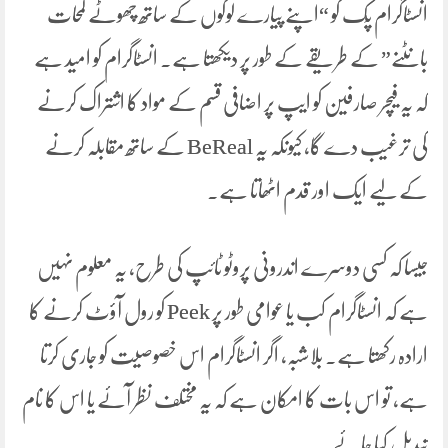
انسٹاگرام پِک کو “اپنے پیارے لوگوں کے ساتھ چھوٹے لمحات
بانٹنے” کے طریقے کے طور پر دیکھتا ہے۔ انسٹاگرام کو امید ہے
کہ یہ فیچر صارفین کو ایپ پر اضافی قسم کے مواد کا اشتراک کرنے
کی ترغیب دے گا، کیونکہ یہ BeReal کے ساتھ مقابلہ کرنے
کے لیے ایک اور قدم اٹھاتا ہے۔
جیسا کہ کسی دوسرے اندرونی پروٹو ٹائپ کی طرح، یہ معلوم نہیں
ہے کہ انسٹاگرام کب یا عوامی طور پر Peek کو رول آؤٹ کرنے کا
ارادہ رکھتا ہے۔ بلاشبہ، اگر انسٹاگرام اس خصوصیت کو جاری کرتا
ہے، تو اس بات کا امکان ہے کہ یہ مختلف نظر آئے یا اس کا نام
تبدیل کیا جائے۔