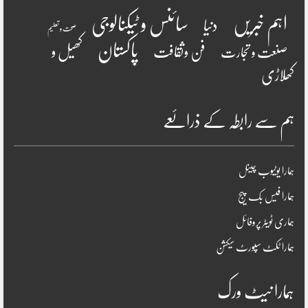
سائنس و ٹیکنالوجی
اہم خبریں
دنیا
صحت و تعلیم
پاکستان
فن وثقافت
کھیل و
صنعت و تجارت
کھلاڑی
ہم سے رابطہ کے ذرائعے
ہمارا یوٹیوب چینل
ہمارا فیس بک پیج
ہماری ٹویٹر پروفائل
ہمارا ٹکٹ سپورٹ سیکشن
ہمارا نیٹ ورک