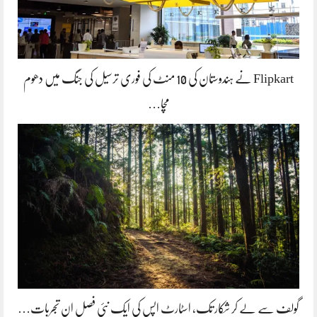
Flipkart نے ہندوستان کی 10 منٹ کی فوری ترسیل کی جنگ میں دھوم
مچا…
گولف سے لے کر شکار تک، اسٹارٹ اپس کی ایک نئی فصل ان تجربات…