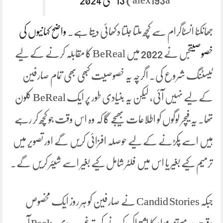
جھانکنا انسٹاگرام سے کچھ ملتا جلتا دکھائی دیتا ہے۔
واضح کہانیوں کی
خصوصیت
جس نے 2022 میں BeReal کا مقابلہ کرنے کے لیے
ٹیسٹنگ شروع کی۔ اگرچہ یہ خصوصیت کبھی بھی تمام صارفین
کے لیے نہیں آئی، لیکن یہ بنیادی طور پر ایک BeReal کلون
تھا۔ یہ فیچر لوگوں کو اطلاعات بھیجے گا کہ وہ اس وقت جو کچھ کر رہے
ہیں اسے پکڑنے کے لیے حوصلہ افزائی کریں گے اور تصویر میں
ترمیم کیے بغیر یا اس میں فلٹر شامل کیے بغیر اسے شیئر کریں گے۔
جبکہ Candid Stories نے صارفین کو ہر روز ایک مخصوص