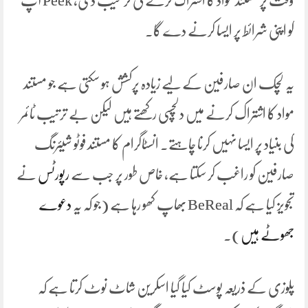
وقت پر مستند مواد کا اشتراک کرنے کی ترغیب دی، Peek آپ
کو اپنی شرائط پر ایسا کرنے دے گا۔
یہ لچک ان صارفین کے لیے زیادہ پرکشش ہو سکتی ہے جو مستند
مواد کا اشتراک کرنے میں دلچسپی رکھتے ہیں لیکن بے ترتیب ٹائمر
کی بنیاد پر ایسا نہیں کرنا چاہتے۔ انسٹاگرام کا مستند فوٹو شیئرنگ
صارفین کو راغب کر سکتا ہے، خاص طور پر جب سے
رپورٹس
نے
تجویز کیا ہے کہ BeReal بھاپ کھو رہا ہے (جو کہ یہ
دعوے
جھوٹے ہیں
)۔
پلوزی کے ذریعہ پوسٹ کیا گیا اسکرین شاٹ نوٹ کرتا ہے کہ