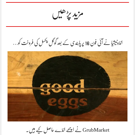
مزید پڑھیں
انڈونیشیا نے آئی فون 16 پر پابندی کے بعد گوگل پکسل کی فروخت کو…
GrubMarket نے اچھے انڈے حاصل کیے ہیں۔