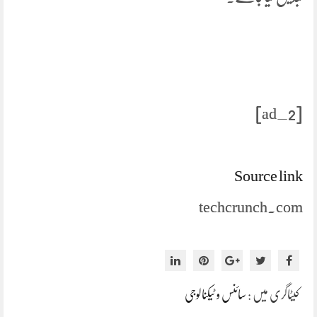
[ad_2]
Source link
techcrunch.com
کیٹاگری میں :
سائنس و ٹیکنالوجی