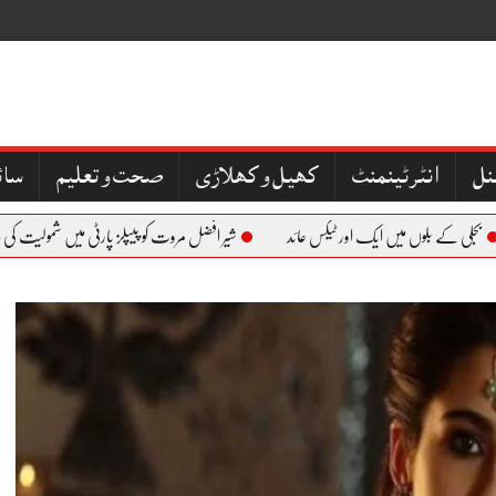
نل
کھیل و کھلاڑی
صحت و تعلیم
سائ
 کے بلوں میں ایک اور ٹیکس عائد
شیر افضل مروت کو پیپلز پارٹی میں شمولیت کی دعوت