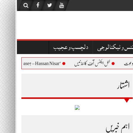
نس و ٹیکنالوجی
دلچسپ و عجیب
لٹل ایکٹس آف کائنڈنیس
‘Who Are You to Question Bushra Bibi’s Release? – Hassan Nisar
اشتہار
اہم خبریں