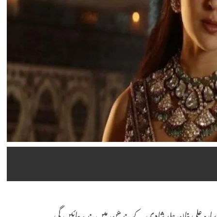
رہ علی خان جلد شادی کے بندھن میں بندھ جائیں گی۔