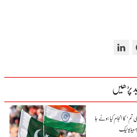
د پڑھیں
ی تم‘ کا انجام کیا ہونے جا
؟ ویڈیو لیک