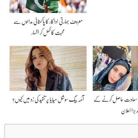
معروف بھارتی اداکار کا پاکستانی مداحوں سے
محبت کا کھل کر اظہار
 کی سعادت حاصل کرنے کے
آئمہ بیگ سوشل میڈیا پر تنقید کی زد میں کیوں؟
د بڑا اعلان