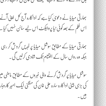
بھارتی میڈیا نے دعویٰ کیا ہے کہ اداکارہ آج کل اپنی آن
اس فلم کے بعد کوئی نیا پروجیکٹ اس لیے سائن نہیں کیا ہ
بھارتی میڈیا کے مطابق سوشل میڈیا پر خبریں گردش کر رہی
جبکہ وہ رواں سال کے اختتام تک شادی کرلیں گی۔
سوشل میڈیا پر گردش کرنے والی خبروں کے مطابق ماضی میں با
کی بڑی بیٹی اداکارہ سارہ علی خان کی منگنی ایک امیر
ہیں۔