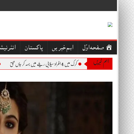
Skip
to
content
صفحہ اوّل
اہم خبریں
پاکستان
انٹرنیش
اہم خبریں
کرک میں 4 افراد سیلابی ریلے میں بہہ کر جاں بحق
بجلی