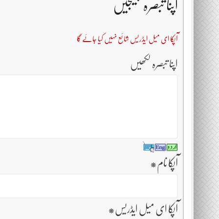
اپنا تبصرہ بھیجیں
آپکا ای میل ایڈریس شائع نہیں کیا جائے گا
اپنا تبصرہ لکھیں
آپکا نام
*
آپکا ای میل ایڈریس
*