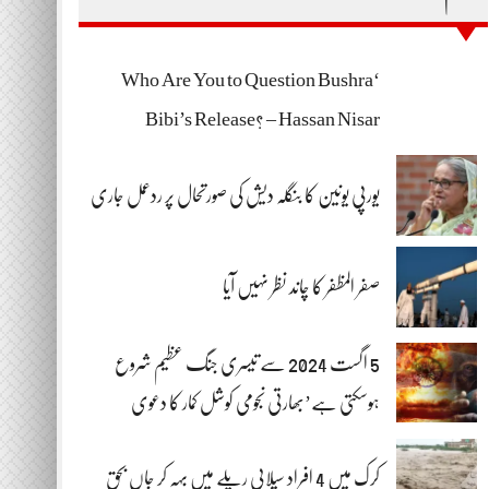
‘Who Are You to Question Bushra
Bibi’s Release? – Hassan Nisar
یورپی یونین کا بنگلہ دیش کی صورتحال پر ردعمل جاری
صفر المظفر کا چاند نظر نہیں آیا
5 اگست 2024 سے تیسری جنگ عظیم شروع
ہوسکتی ہے’بھارتی نجومی کوشل کمار کا دعوی
کرک میں 4 افراد سیلابی ریلے میں بہہ کر جاں بحق