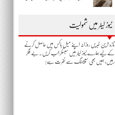
نیوز لیٹر میں شمولیت
تازہ ترین خبریں روزانہ اپنے میل باکس میں حاصل کرنے
کے لیے ہمارے نیوز لیٹر میں سبسکرائب کریں۔ بے فکر
رہیں، ہمیں بھی سپیمنگ سے نفرت ہے!