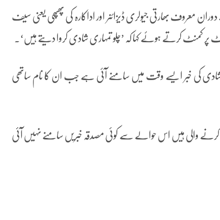
وران معروف بھارتی جیولری ڈیزائنر اور اداکارہ کی پھپھی یعنی سیف
 پر کمنٹ کرتے ہوئے کہا کہ ’چلو تمہاری شادی کروا دیتے ہیں‘۔
کی شادی کی خبر ایسے وقت میں سامنے آئی ہے جب ان کا نام ساتھی
رنے والی ہیں اس حوالے سے کوئی مصدقہ خبریں سامنے نہیں آئی