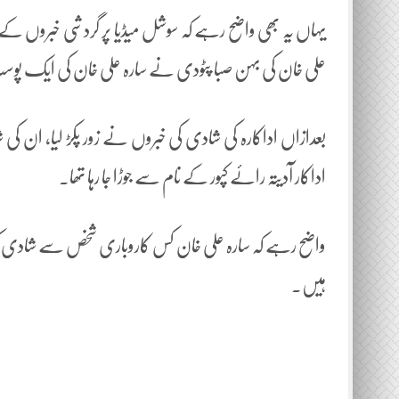
یہاں یہ بھی واضح رہے کہ سوشل میڈیا پر گردشی خبروں کے د
علی خان کی بہن صبا پٹودی نے سارہ علی خان کی ایک پوسٹ
بعدازاں اداکارہ کی شادی کی خبروں نے زور پکڑ لیا، ان 
اداکار آدیتہ رائے کپور کے نام سے جوڑا جا رہا تھا۔
واضح رہے کہ سارہ علی خان کس کاروباری شخص سے شادی ک
ہیں۔