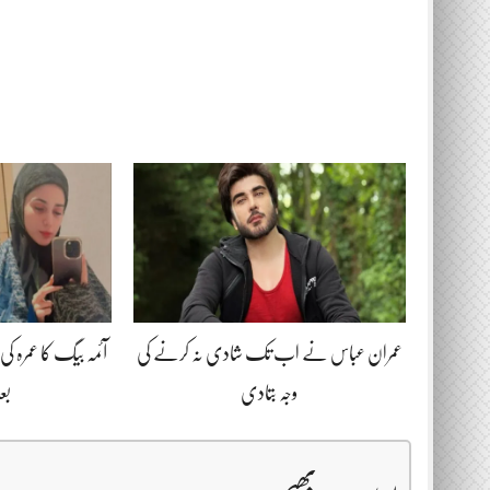
عمران عباس نے اب تک شادی نہ کرنے کی
آئمہ بیگ کا عمرہ
وجہ بتادی
بع