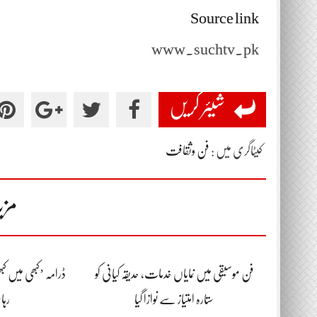
Source link
www.suchtv.pk
شیئر کریں
کیٹاگری میں :
فن وثقافت
مزی
فن موسیقی میں نمایاں خدمات، حدیقہ کیانی کو
ڈرامہ ’کبھی میں کبھ
ستارہ امتیاز سے نوازا گیا
رہا