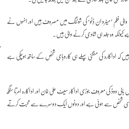
ے والی فلم ’میٹرو ان ڈِنو‘ کی شوٹنگ میں مصروف ہیں اور انہوں نے
ے کیونکہ وہ جلد ہی شادی کرنے والی ہیں۔
 ہیں کہ اداکارہ کی منگنی پہلے ہی کاروبای شخص کے ساتھ ہوچکی ہے
لی ووڈ کی معروف جوڑی اداکار سیف علی خان اور اداکارہ امرتا سنگھ
 کاروباری شخص سے ہوئی ہے اور دونوں ایک دوسرے سے محبت کرتے