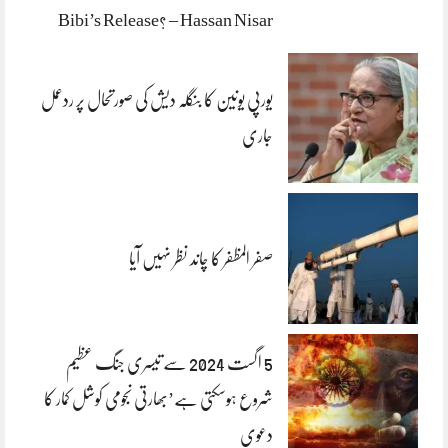
Bibi’s Release? – Hassan Nisar
یورپی یونین کا بنگلہ دیش کی صورتحال پر ردعمل
جاری
صفر المظفر کا چاند نظر نہیں آیا
5 اگست 2024 سے تیسری جنگ عظیم
شروع ہوسکتی ہے’بھارتی نجومی کوشل کمار کا
دعوی