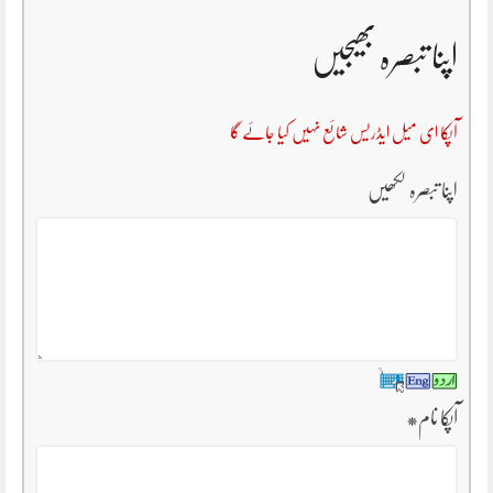
اپنا تبصرہ بھیجیں
آپکا ای میل ایڈریس شائع نہیں کیا جائے گا
اپنا تبصرہ لکھیں
آپکا نام
*