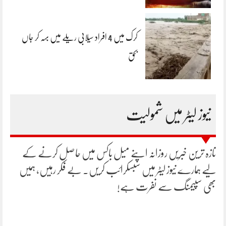
کرک میں 4 افراد سیلابی ریلے میں بہہ کر جاں
بحق
نیوز لیٹر میں شمولیت
تازہ ترین خبریں روزانہ اپنے میل باکس میں حاصل کرنے کے
لیے ہمارے نیوز لیٹر میں سبسکرائب کریں۔ بے فکر رہیں، ہمیں
بھی سپیمنگ سے نفرت ہے!