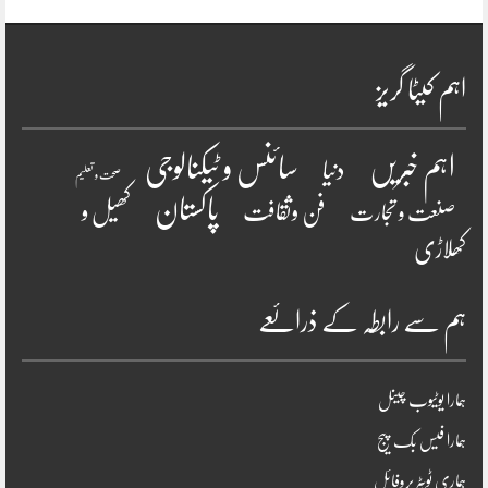
اہم کیٹا گریز
سائنس و ٹیکنالوجی
اہم خبریں
دنیا
صحت و تعلیم
پاکستان
فن وثقافت
کھیل و
صنعت و تجارت
کھلاڑی
ہم سے رابطہ کے ذرائعے
ہمارا یوٹیوب چینل
ہمارا فیس بک پیج
ہماری ٹویٹر پروفائل