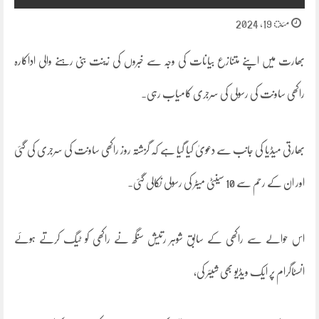
مئ 19, 2024
بھارت میں اپنے متنازع بیانات کی وجہ سے خبروں کی زینت بنی رہنے والی اداکارہ
راکھی ساونت کی رسولی کی سرجری کامیاب رہی۔
بھارتی میڈیا کی جانب سے دعویٰ کیا گیا ہے کہ گزشتہ روز راکھی ساونت کی سرجری کی گئی
اور ان کے رحم سے 10 سینٹی میٹر کی رسولی نکالی گئی۔
اس حوالے سے راکھی کے سابق شوہر رتیش سنگھ نے راکھی کو ٹیگ کرتے ہوئے
انسٹاگرام پر ایک ویڈیو بھی شیئر کی،