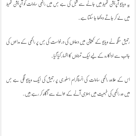
یہ ویڈیو آپریشن تھیٹر میں جانے سے قبل کی ہے جس میں راکھی ساونت کو آپریشن تھیٹر
میں لے کر جاتے دیکھا جا سکتا ہے۔
رتیش سنگھ نے ویڈیو کے کیپشن میں دعاؤں کی درخواست کی جس پر راکھی کے مداحوں کی
جانب سے اداکارہ کے لیے نیک تمناؤں کا اظہار کیا گیا۔
اس کے علاوہ راکھی ساونت کی انسٹاگرام اسٹوری پر رتیش کی ایک ویڈیو لگی ہے جس
میں وہ راکھی کی طبعیت میں بہتری آنے کے حوالے سے آگاہ کر رہے ہیں۔