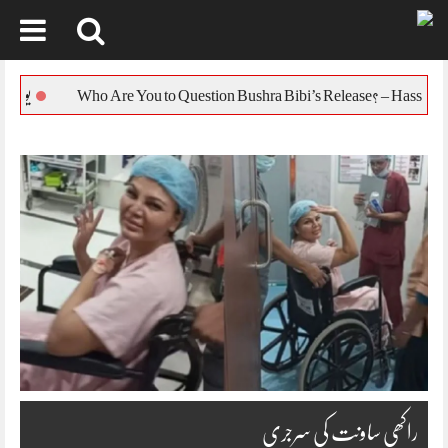
Skip
to
یورپی یونین کا بنگل
content
راکھی ساونت کی سرجری