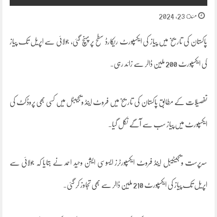
مئ 23, 2024
پاکستان کی تاریخ میں پیاز کی ایکسپورٹ ریکارڈ سطح پر پہنچ گئی، جولائی سے اپریل تک پیاز
کی ایکسپورٹ 200 ملین ڈالر سے زائد رہی۔
تفصیلات کے مطابق پاکستان کی تاریخ میں فروٹ اینڈ ویجیبٹل میں کسی بھی پروڈکٹ کی
ایکسپورٹ میں پیاز سب سے آگے نکل گیا.
سرپرست ویجیٹیبل اینڈ فروٹ ایکسپورٹرز ایسوسی ایشن وحید احمد نے بتایا کہ جولائی سے
اپریل تک پیاز کی ایکسپورٹ 210 ملین ڈالر سے بھی تجاوز کر گئی۔