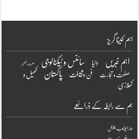
اہم کیٹا گریز
سائنس و ٹیکنالوجی
اہم خبریں
دنیا
صحت و تعلیم
پاکستان
فن وثقافت
کھیل و
صنعت و تجارت
کھلاڑی
ہم سے رابطہ کے ذرائعے
ہمارا یوٹیوب چینل