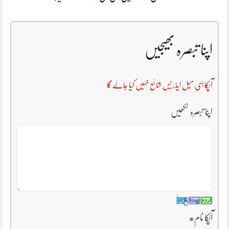
اپنا تبصرہ بھیجیں
آپکا ای میل ایڈریس شائع نہیں کیا جائے گا
اپنا تبصرہ لکھیں
آپکا نام
*