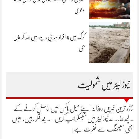
دعوی
کرک میں 4 افراد سیلابی ریلے میں بہہ کر جاں
بحق
نیوز لیٹر میں شمولیت
تازہ ترین خبریں روزانہ اپنے میل باکس میں حاصل کرنے کے
لیے ہمارے نیوز لیٹر میں سبسکرائب کریں۔ بے فکر رہیں، ہمیں
بھی سپیمنگ سے نفرت ہے!