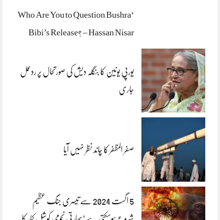
‘Who Are You to Question Bushra
Bibi’s Release? – Hassan Nisar
یورپی یونین کا بنگلہ دیش کی صورتحال پر ردعمل
جاری
صفر المظفر کا چاند نظر نہیں آیا
5 اگست 2024 سے تیسری جنگ عظیم
شروع ہوسکتی ہے’بھارتی نجومی کوشل کمار کا