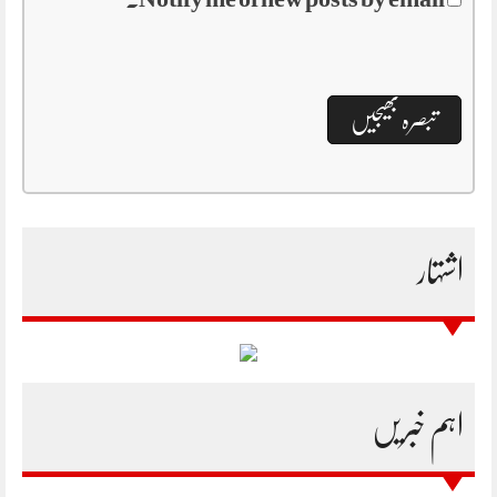
اشتہار
اہم خبریں