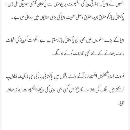
انھوں نے بتایا کہ بھارتی پیاز کی ایکسپورٹ پر پابندی سے پاکستان کو نئی منڈیآں ملی ہیں ،
پاکستانی پیاز کو مشرق بعید ،مشرق وسطی سمیت دنیا کی بڑی منڈیوں میں رسائی ملی ہے۔
دنیا کے بڑے اسٹوروں میں بھی اج پاکستانی پیاز دستیاب ہے، حکومت کو پیاز کی شیلف
لائف بڑھانے کے لئے بھی اقدامات کرنے ہونگے۔
فروٹ اینڈویجیٹیبل ایکسپورٹرز آنے والے وقتوں میں پاکستانی پیاز کی نئی مارکیٹ ڈیلولیپ
کر سکتے ہیں ، ملک کی 70 سالہ تاریخ میں کسی بھی سبزی کی ریکارڈ ایکسپورت اور زرمبادلہ
کمایا۔