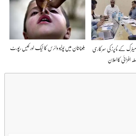
بلوچستان میں پولیو وائرس کا ایک اور کیس رپورٹ
ا میٹرک کے ٹاپرز کی سرکاری
لہ افزائی کااعلان