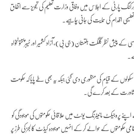
نگ پارٹی کے اجلاس میں وفاقی وزارت تعلیم کی تجویز سے اتفاق
د تعلیمی اقدام کی حمایت کی جانی چاہیے۔
ے پیش نظر گلگت بلتستان (جی بی)، آزاد کشمیر اور خیبرپختونخواہ
ہے۔
 سکولوں کے قیام کی منظوری دی گئی جبکہ یہ بھی طے پایا کہ حکومت
 مشاورت کے بعد کرے گی۔
ے اپنے پروجیکٹ مانیٹرنگ یونٹ میں علاقائی حکومتوں کی موجودگی کو
امی حکومتوں کے حوالے کر کے انہیں موجودہ کیڈٹ کالجز کی طرز پر