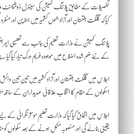
تفصیلات کے مطابق پلاننگ کمیشن کی سینٹرل ڈویلپمنٹ ورک
کیا کہ گلگت بلتستان اور آزاد جموں کشمیر میں بہترین اور منفر
پلاننگ کمیشن نے وزارت تعلیم کی جانب سے تعلیمی ایمرجنسی ک
کے نئے ضم شدہ اضلاع میں موجودہ فریم ورک تیار کیا گیا 
اجلاس میں گلگت بلتستان اور آزاد کشمیر میں تین تین دانش
اسکولوں کے مقام کا انتخاب علاقائی عہدیداران کے ساتھ
اجلاس میں اتفاق کیا گیا کہ وزارت تعلیم موٴثر نگرانی کے لی
یقینی بنائے گی اور منصوبہ مکمل ہونے کے بعد سکولوں کو مق