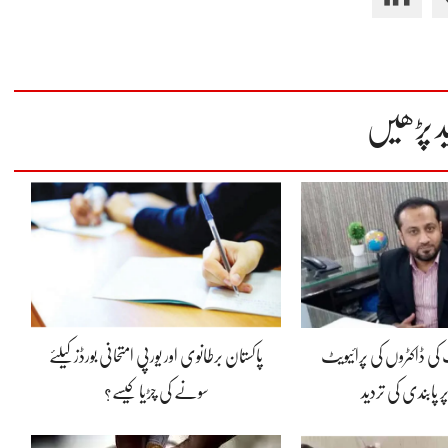
د پڑھیں
ی ڈاکٹروں کی پرائیویٹ
پاکستان برطانوی اور یورپی امتحانی بورڈز کیلئے
 پابندی کی تردید
سونے کی چڑیا کیسے؟