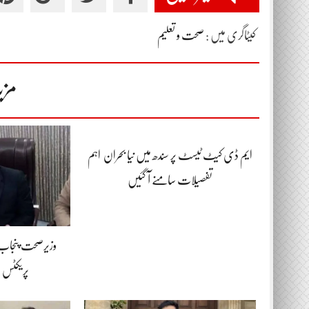
کیٹاگری میں :
صحت و تعلیم
مزی
ایم ڈی کیٹ ٹیسٹ پر سندھ میں نیا بحران اہم
تفصیلات سامنے آ گئیں
وزیرصحت پنجاب ک
پریکٹس پر