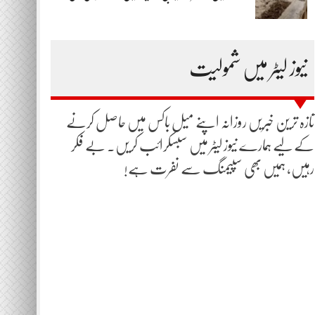
نیوز لیٹر میں شمولیت
تازہ ترین خبریں روزانہ اپنے میل باکس میں حاصل کرنے
کے لیے ہمارے نیوز لیٹر میں سبسکرائب کریں۔ بے فکر
رہیں، ہمیں بھی سپیمنگ سے نفرت ہے!