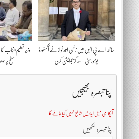
سانحہ اے پی ایس میں زخمی احمد نواز نے آکسفورڈ
وزیر تعلیم پنجاب ک
یونیورسٹی سے گریجوایشن کرلی
سطح پر حوص
اپنا تبصرہ بھیجیں
آپکا ای میل ایڈریس شائع نہیں کیا جائے گا
اپنا تبصرہ لکھیں