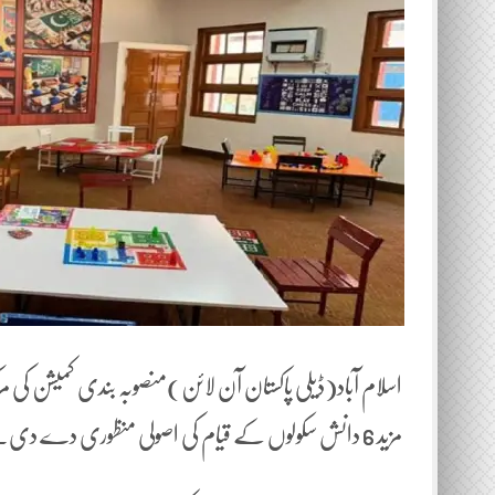
اسلام آباد(ڈیلی پاکستان آن لائن)منصوبہ بندی کمیشن کی م
مزید 6 دانش سکولوں کے قیام کی اصولی منظوری دے دی۔