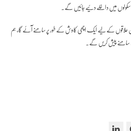
نش سکولوں میں داخلے دئیے جائیں گے۔
 ان علاقوں کے لیے ایک اچھی کاوش کے طور پر سامنے آئے گا، ہم
ے سامنے پیش کریں گے۔