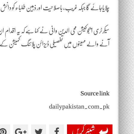
چلایاجائے گا جبکہ غریب، باصلاحیت اور ذہین طلباء کو دا
سیکرٹری ایجوکیشن محی الدین وانی نے کہا ہے کہ یہ اقدام
آنے والے مہینوں میں تفصیلی ڈیزائن پلاننگ کمیشن ک
Source link
dailypakistan.com.pk
شیئر کریں