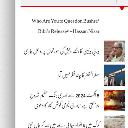
‘Who Are You to Question Bushra
Bibi’s Release? – Hassan Nisar
یورپی یونین کا بنگلہ دیش کی صورتحال پر ردعمل جاری
صفر المظفر کا چاند نظر نہیں آیا
5 اگست 2024 سے تیسری جنگ عظیم شروع
ہوسکتی ہے’بھارتی نجومی کوشل کمار کا دعوی
کرک میں 4 افراد سیلابی ریلے میں بہہ کر جاں بحق