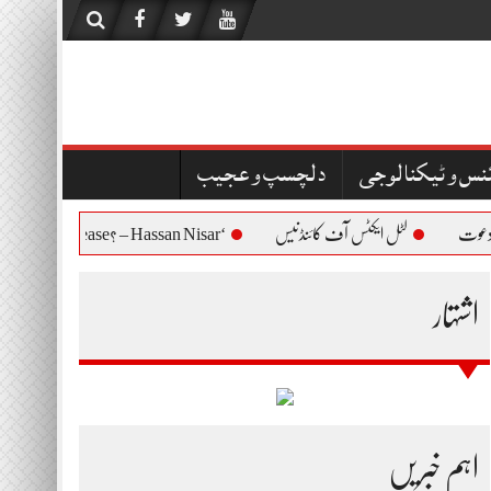
نس و ٹیکنالوجی
دلچسپ و عجیب
لٹل ایکٹس آف کائنڈنیس
‘Who Are You to Question Bushra Bibi’s Release? – Hassan Nisar
اشتہار
اہم خبریں