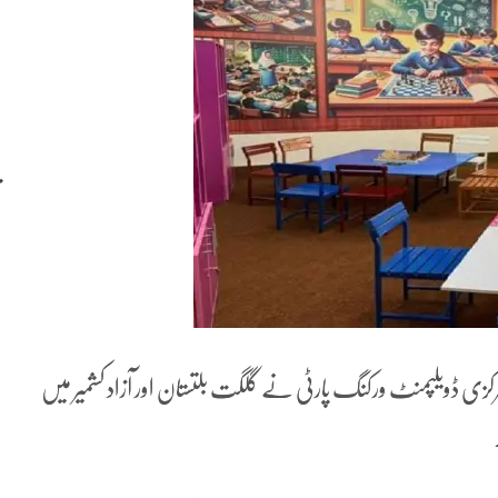
رکزی ڈویلپمنٹ ورکنگ پارٹی نے گلگت بلتستان اور آزاد کشمیر میں