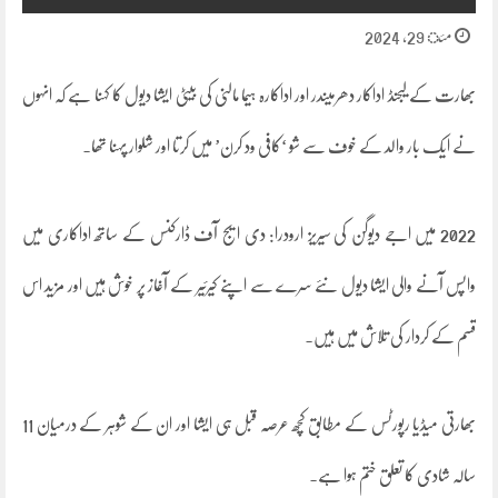
مئ 29, 2024
بھارت کے لیجنڈ اداکار دھرمیندر اور اداکارہ ہیما مالنی کی بیٹی ایشا دیول کا کہنا ہے کہ انہوں
نے ایک بار والد کے خوف سے شو ‘کافی ود کرن’ میں کرتا اور شلوار پہنا تھا۔
2022 میں اجے دیوگن کی سیریز ارودرا: دی ایج آف ڈارکنس کے ساتھ اداکاری میں
واپس آنے والی ایشا دیول نئے سرے سے اپنے کیرئیر کے آغاز پر خوش ہیں اور مزید اس
قسم کے کردار کی تلاش میں ہیں۔
بھارتی میڈیا رپورٹس کے مطابق کچھ عرصہ قبل ہی ایشا اور ان کے شوہر کے درمیان 11
سالہ شادی کا تعلق ختم ہوا ہے۔