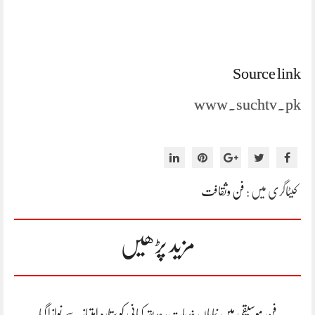
Source link
www.suchtv.pk
کیٹاگری میں :
فن وثقافت
مزید پڑھیں
فن موسیقی میں نمایاں خدمات، حدیقہ کیانی کو ستارہ امتیاز سے نوازا گیا