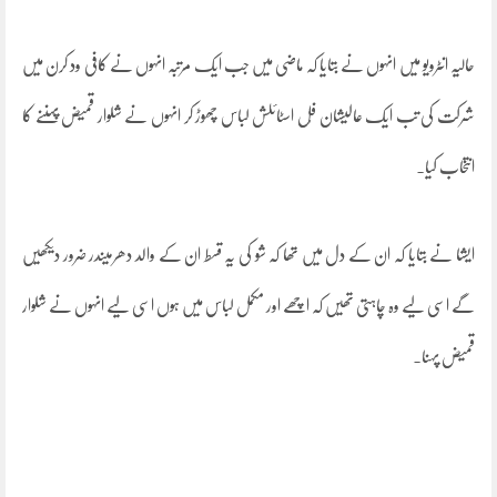
حالیہ انٹرویو میں انہوں نے بتایا کہ ماضی میں جب ایک مرتبہ انہوں نے کافی ود کرن میں
شرکت کی تب ایک عالیشان فُل اسٹائلش لباس چھوڑ کر انہوں نے شلوار قمیض پہننے کا
انتخاب کیا۔
ایشا نے بتایا کہ ان کے دل میں تھا کہ شو کی یہ قسط ان کے والد دھرمیندر ضرور دیکھیں
گے اسی لیے وہ چاہتی تھیں کہ اچھے اور مکمل لباس میں ہوں اسی لیے انہوں نے شلوار
قمیض پہنا۔