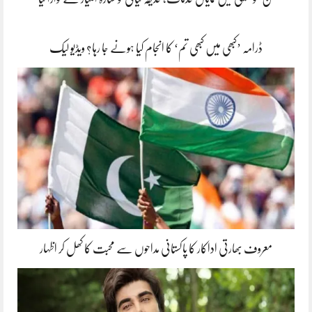
ڈرامہ ’کبھی میں کبھی تم‘ کا انجام کیا ہونے جا رہا؟ ویڈیو لیک
معروف بھارتی اداکار کا پاکستانی مداحوں سے محبت کا کھل کر اظہار