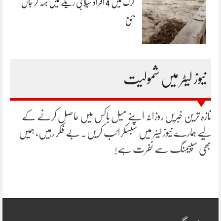
کرک میں 4 افراد سیلابی ریلے میں بہہ کر جاں
بحق
نیوز لیٹر میں شمولیت
تازہ ترین خبریں روزانہ اپنے میل باکس میں حاصل کرنے کے
لیے ہمارے نیوز لیٹر میں سبسکرائب کریں۔ بے فکر رہیں، ہمیں
بھی سپیمنگ سے نفرت ہے!