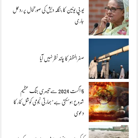
یورپی یونین کا بنگلہ دیش کی صورتحال پر ردعمل
جاری
صفر المظفر کا چاند نظر نہیں آیا
5 اگست 2024 سے تیسری جنگ عظیم
شروع ہوسکتی ہے’بھارتی نجومی کوشل کمار کا
دعوی