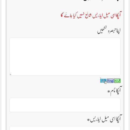
آپکا ای میل ایڈریس شائع نہیں کیا جائے گا
اپنا تبصرہ لکھیں
آپکا نام
*
آپکا ای میل ایڈریس
*