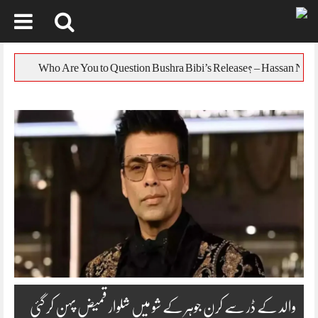
Skip
to
یورپی یونین کا 
content
والد کے ڈر سے کرن جوہر کے شو میں شلوار قمیض پہن کر گئی