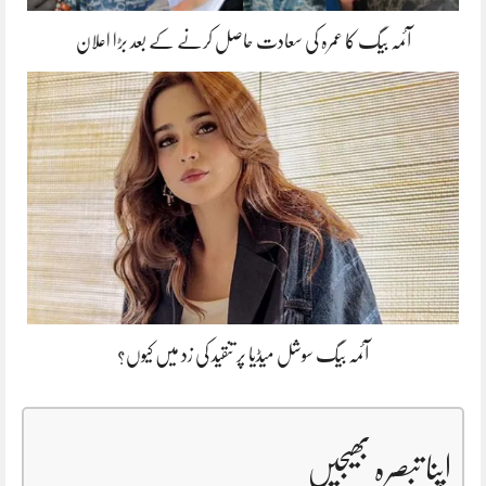
آئمہ بیگ کا عمرہ کی سعادت حاصل کرنے کے بعد بڑا اعلان
آئمہ بیگ سوشل میڈیا پر تنقید کی زد میں کیوں؟
اپنا تبصرہ بھیجیں