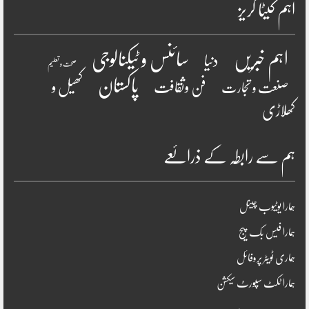
اہم کیٹا گریز
سائنس و ٹیکنالوجی
اہم خبریں
دنیا
صحت و تعلیم
پاکستان
فن وثقافت
کھیل و
صنعت و تجارت
کھلاڑی
ہم سے رابطہ کے ذرائعے
ہمارا یوٹیوب چینل
ہمارا فیس بک پیج
ہماری ٹویٹر پروفائل
ہمارا ٹکٹ سپورٹ سیکشن