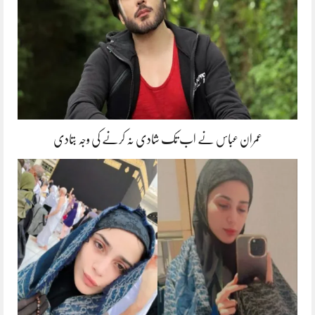
عمران عباس نے اب تک شادی نہ کرنے کی وجہ بتادی