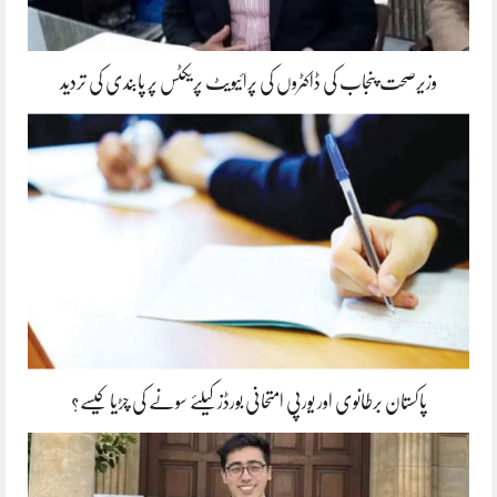
وزیرصحت پنجاب کی ڈاکٹروں کی پرائیویٹ پریکٹس پر پابندی کی تردید
پاکستان برطانوی اور یورپی امتحانی بورڈز کیلئے سونے کی چڑیا کیسے؟