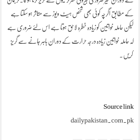
کے مطابق اگرچہ کوئی بھی شخص ہیٹ ویوز سے متاثر ہو سکتا ہے
لیکن حاملہ خواتین کو زیادہ خطرہ لاحق ہوتا ہے اس لئے ضروری ہے
کہ حاملہ خواتین زیادہ درجہ حرارت کے دوران باہر جانے سے گریز
کریں۔
Source link
dailypakistan.com.pk