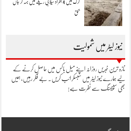
کرک میں 4 افراد سیلابی ریلے میں بہہ کر جاں
بحق
نیوز لیٹر میں شمولیت
تازہ ترین خبریں روزانہ اپنے میل باکس میں حاصل کرنے کے
لیے ہمارے نیوز لیٹر میں سبسکرائب کریں۔ بے فکر رہیں، ہمیں
بھی سپیمنگ سے نفرت ہے!