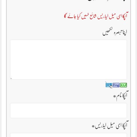
آپکا ای میل ایڈریس شائع نہیں کیا جائے گا
اپنا تبصرہ لکھیں
آپکا نام
*
آپکا ای میل ایڈریس
*