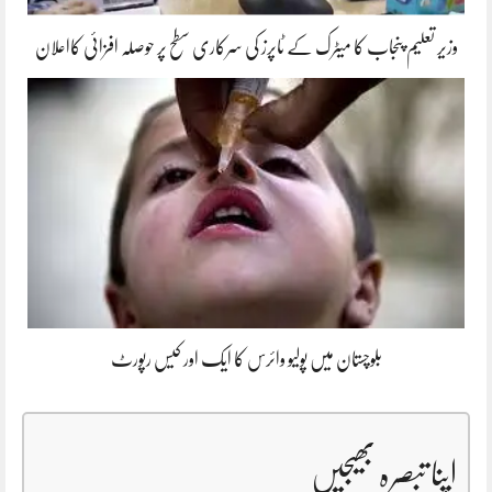
وزیر تعلیم پنجاب کا میٹرک کے ٹاپرز کی سرکاری سطح پر حوصلہ افزائی کااعلان
بلوچستان میں پولیو وائرس کا ایک اور کیس رپورٹ
اپنا تبصرہ بھیجیں