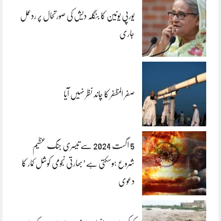
یورپی یونین کا بنگلہ دیش کی صورتحال پر ردعمل
جاری
صفر المظفر کا چاند نظر نہیں آیا
5 اگست 2024 سے تیسری جنگ عظیم
شروع ہوسکتی ہے’بھارتی نجومی کوشل کمار کا
دعوی