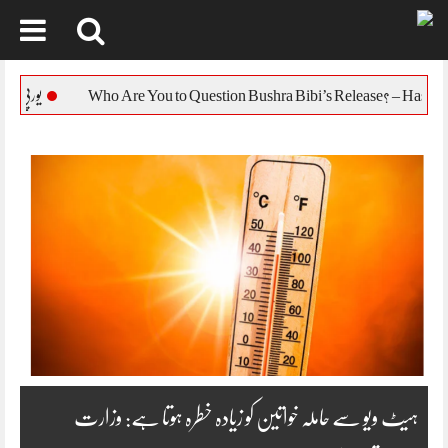
Skip
to
یورپی یونین کا بنگلہ دیش
content
ہیٹ ویو سے حاملہ خواتین کو زیادہ خطرہ ہوتا ہے: وزارت