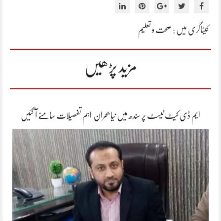
کیٹاگری میں :
صحت و تعلیم
مزید پڑھیں
ایم ڈی کیٹ ٹیسٹ پر سندھ میں نیا بحران اہم تفصیلات سامنے آ گئیں