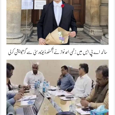
سانحہ اے پی ایس میں زخمی احمد نواز نے آکسفورڈ یونیورسٹی سے گریجوایشن کرلی