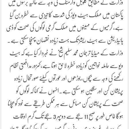
وزارت کے مطابق گلوبل وارمنگ کی وجہ سے حالیہ برسوں میں
پاکستان میں مہلک ہیٹ ویوز کی شدت کا تیزی سے خطرہ بن گیا
ہے، گرمیوں کے مہینوں میں مہلک گرمی لوگوں کی صحت کو ڈی
ہائیڈریشن سے ہیٹ ریشز تک بہت زیادہ نقصان پہنچا سکتی ہے۔
وزارت کے میڈیا ترجمان محمد سلیم شیخ نے خبردار کیا ہے کہ ہیٹ
ویو سے حاملہ خواتین کو زیادہ خطرہ لاحق ہوتا ہے،کمزور مدافعتی نظام
رکھنے کی وجہ سے بچوں، بوڑھوں اور عورتوں کیلئے صورتحال زیادہ
پریشان کن اور سنگین ہو سکتی ہے۔انہوں نے کہا کہ لوگوں کو
صحت کے پریشان کن مسائل سے ہر ممکن طریقے سے خود کو بچانا
ہوگا خاص طور پر صبح 11 بجے سے دوپہر 3 بجے تک گرم اوقات
کے دوران غیر ضروری بیرونی سرگرمیوں سے گریز کرنا ہوگا۔ترجمان