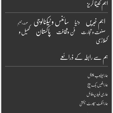
اہم کیٹا گریز
سائنس و ٹیکنالوجی
اہم خبریں
دنیا
صحت و تعلیم
پاکستان
فن وثقافت
کھیل و
صنعت و تجارت
کھلاڑی
ہم سے رابطہ کے ذرائعے
ہمارا یوٹیوب چینل
ہمارا فیس بک پیج
ہماری ٹویٹر پروفائل
ہمارا ٹکٹ سپورٹ سیکشن