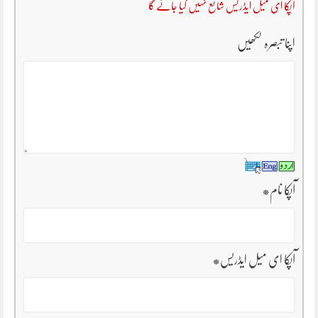
آپکا ای میل ایڈریس شائع نہیں کیا جائے گا
اپنا تبصرہ لکھیں
آپکا نام
*
آپکا ای میل ایڈریس
*