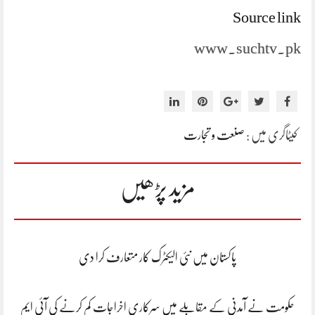
Source link
www.suchtv.pk
کیٹاگری میں :
صنعت و تجارت
مزید پڑھیں
پاکستان میں نئی الیکٹرک کار متعارف کرا دی
حکومت نے آمدنی کے مقابلے میں سرکاری اخراجات کم کرنے کی آئی ایم