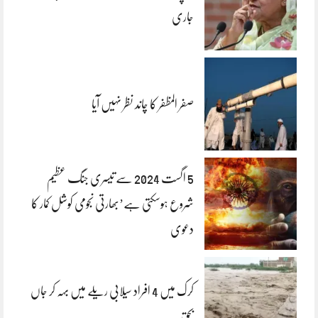
جاری
صفر المظفر کا چاند نظر نہیں آیا
5 اگست 2024 سے تیسری جنگ عظیم
شروع ہوسکتی ہے’بھارتی نجومی کوشل کمار کا
دعوی
کرک میں 4 افراد سیلابی ریلے میں بہہ کر جاں
بحق