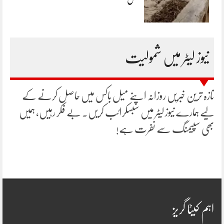
نیوز لیٹر میں شمولیت
تازہ ترین خبریں روزانہ اپنے میل باکس میں حاصل کرنے کے
لیے ہمارے نیوز لیٹر میں سبسکرائب کریں۔ بے فکر رہیں، ہمیں
بھی سپیمنگ سے نفرت ہے!
اہم کیٹا گریز