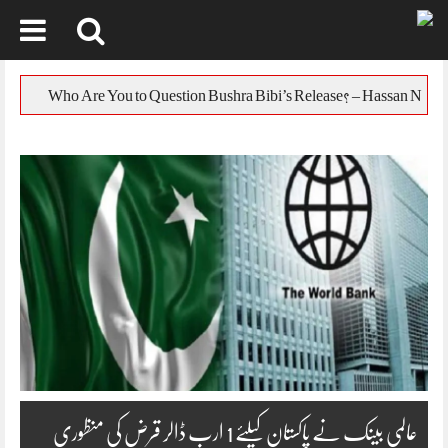
Skip
to
یورپی یونین ک
content
عالمی بینک نے پاکستان کیلئے 1 ارب ڈالر قرض کی منظوری