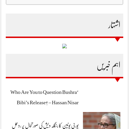
اشتہار
اہم خبریں
‘Who Are You to Question Bushra
Bibi’s Release? – Hassan Nisar
یورپی یونین کا بنگلہ دیش کی صورتحال پر ردعمل