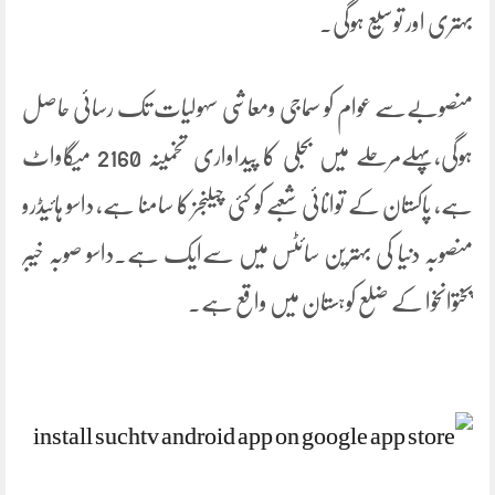
بہتری اور توسیع ہوگی۔
منصوبےسے عوام کو سماجی ومعاشی سہولیات تک رسائی حاصل
ہوگی،پہلےمرحلے میں بجلی کا پیداواری تخمینہ 2160 میگاواٹ
ہے، پاکستان کے توانائی شعبے کو کئی چیلنجز کا سامنا ہے، داسو ہائیڈرو
منصوبہ دنیا کی بہترین سائٹس میں سےایک ہے۔داسو صوبہ خیبر
پختوانخوا کے ضلع کوہستان میں واقع ہے۔