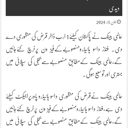
دیدی
جون 11, 2024
عالمی بینک نے پاکستان کیلئے 1 ارب ڈالر قرض کی منظوری دے
دی. فنڈز داسو ہائیڈرومنصوبےکےفیز ون پرخرچ کئےجائیں
گے،عالمی بینک کےمطابق منصوبےسےبجلی کی سپلائی میں
بہتری اور توسیع ہوگی۔
عالمی بینک نےقرض کی منظوری داسو ہائیڈرو پاورپراجیکٹ کیلئے
دی ہے،فنڈز داسو ہائیڈرومنصوبےکےفیز ون پرخرچ کئےجائیں
گے،عالمی بینک کےمطابق منصوبےسےبجلی کی سپلائی میں