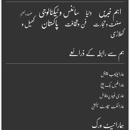
سائنس و ٹیکنالوجی
اہم خبریں
دنیا
صحت و تعلیم
پاکستان
فن وثقافت
کھیل و
صنعت و تجارت
کھلاڑی
ہم سے رابطہ کے ذرائعے
ہمارا یوٹیوب چینل
ہمارا فیس بک پیج
ہماری ٹویٹر پروفائل
ہمارا ٹکٹ سپورٹ سیکشن
ہمارا نیٹ ورک