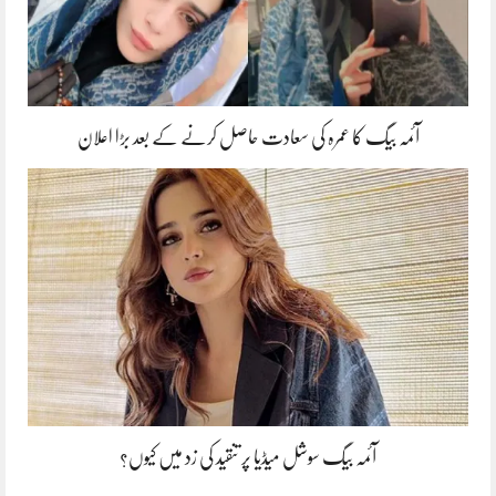
آئمہ بیگ کا عمرہ کی سعادت حاصل کرنے کے بعد بڑا اعلان
آئمہ بیگ سوشل میڈیا پر تنقید کی زد میں کیوں؟