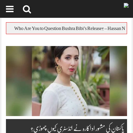
Skip
to
یورپی یونین کا
content
پاکستان کی مشہور اداکارہ نے انڈسٹری کیوں چھوڑی؟