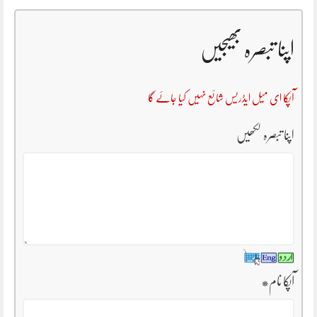
اپنا تبصرہ بھیجیں
آپکا ای میل ایڈریس شائع نہیں کیا جائے گا
اپنا تبصرہ لکھیں
آپکا نام
*