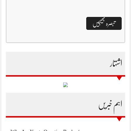
اشتہار
اہم خبریں