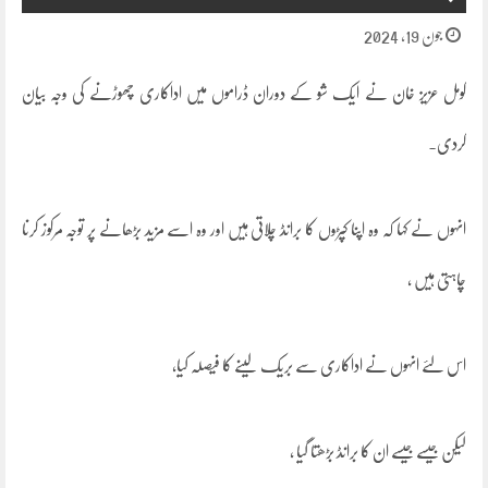
جون 19, 2024
کومل عزیز خان نے ایک شو کے دوران ڈراموں میں اداکاری چھوڑنے کی وجہ بیان
کردی.
انہوں نے کہا کہ وہ اپنا کپڑوں کا برانڈ چلاتی ہیں اور وہ اسے مزید بڑھانے پر توجہ مرکوز کرنا
چاہتی ہیں ،
اس لئے انہوں نے اداکاری سے بریک لینے کا فیصلہ کیا،
لیکن جیسے جیسے ان کا برانڈ بڑھتا گیا ،