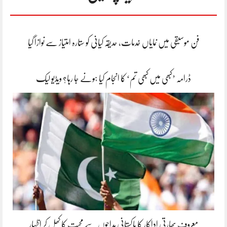
فن موسیقی میں نمایاں خدمات، حدیقہ کیانی کو ستارہ امتیاز سے نوازا گیا
ڈرامہ ’کبھی میں کبھی تم‘ کا انجام کیا ہونے جا رہا؟ ویڈیو لیک
معروف بھارتی اداکار کا پاکستانی مداحوں سے محبت کا کھل کر اظہار