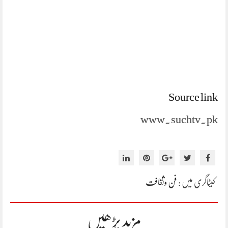
Source link
www.suchtv.pk
کیٹاگری میں :
فن وثقافت
مزید پڑھیں