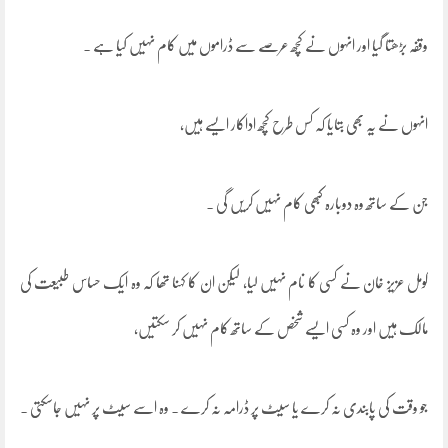
وقفہ بڑھتا گیا اور انہوں نے کچھ عرصے سے ڈراموں میں کام نہیں کیا ہے .
انہوں نے یہ بھی بتایا کہ کس طرح کچھ اداکار ایسے ہیں،
جن کے ساتھ وہ دوبارہ کبھی کام نہیں کریں گی .
کومل عزیز خان نے کسی کا نام نہیں لیا، لیکن ان کا کہنا تھا کہ وہ ایک حساس طبیعت کی
مالک ہیں اور وہ کسی ایسے شخص کے ساتھ کام نہیں کر سکتیں،
جو وقت کی پابندی نہ کرے یا سیٹ پر ڈرامہ نہ کرے . وہ اسے سیٹ پر نہیں جاسکتی .