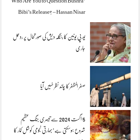
‘Who Are You to Question Bushra
Bibi’s Release? – Hassan Nisar
یورپی یونین کا بنگلہ دیش کی صورتحال پر ردعمل
جاری
صفر المظفر کا چاند نظر نہیں آیا
5 اگست 2024 سے تیسری جنگ عظیم
شروع ہوسکتی ہے’بھارتی نجومی کوشل کمار کا