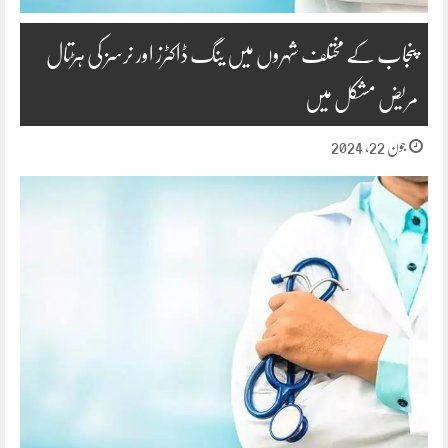
پنجاب کے مختلف شہروں میں ینگ ڈاکٹرز اور نرسز کی ہڑتال
مریض مشکل میں
جون 22, 2024