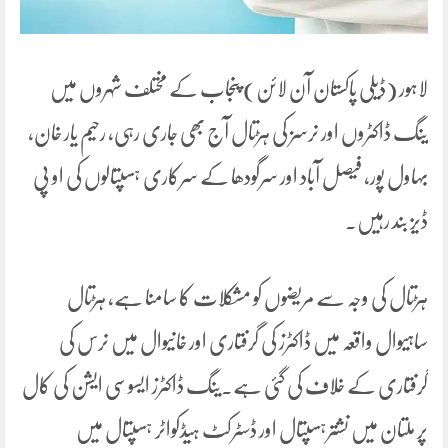
لاہور (ڈیلی پاکستان آن لائن) پنجاب کے مختلف شہروں میں
ینگ ڈاکٹروں اور نرسز کی ہڑتال آج بھی جاری رہی، رحیم یار خان،
بہاول پور، فیصل آباد اور سرگودھا کے سرکاری ہسپتالوں کی او پی
ڈیز بند رہیں۔
ہڑتال کی وجہ سے مریضوں کو مشکلات کا سامنا ہے، ہڑتال
ساہیوال واقعہ میں ڈاکٹرز کی گرفتاری اور خانیوال میں نرس کی
گرفتاری کے خلاف کی گئی ہے۔ینگ ڈاکٹرز ایسوسی ایشن کی کال
پر ملتان میں نشترہسپتال اور ڈسٹرکٹ ہیڈکواٹر ہسپتال میں