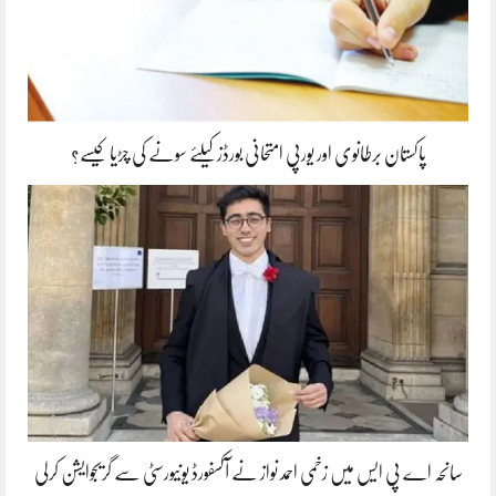
پاکستان برطانوی اور یورپی امتحانی بورڈز کیلئے سونے کی چڑیا کیسے؟
سانحہ اے پی ایس میں زخمی احمد نواز نے آکسفورڈ یونیورسٹی سے گریجوایشن کرلی