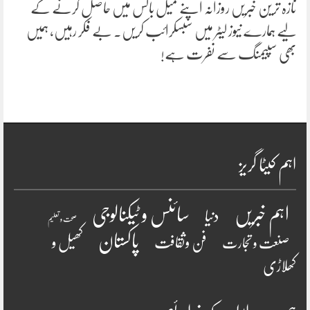
تازہ ترین خبریں روزانہ اپنے میل باکس میں حاصل کرنے کے
لیے ہمارے نیوز لیٹر میں سبسکرائب کریں۔ بے فکر رہیں، ہمیں
بھی سپیمنگ سے نفرت ہے!
اہم کیٹا گریز
سائنس و ٹیکنالوجی
اہم خبریں
دنیا
صحت و تعلیم
پاکستان
فن وثقافت
کھیل و
صنعت و تجارت
کھلاڑی