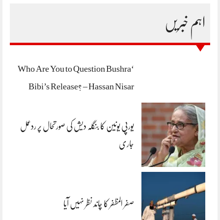
اہم خبریں
‘Who Are You to Question Bushra
Bibi’s Release? – Hassan Nisar
یورپی یونین کا بنگلہ دیش کی صورتحال پر ردعمل
جاری
صفر المظفر کا چاند نظر نہیں آیا