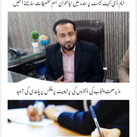
ایم ڈی کیٹ ٹیسٹ پر سندھ میں نیا بحران اہم تفصیلات سامنے آ گئیں
وزیرصحت پنجاب کی ڈاکٹروں کی پرائیویٹ پریکٹس پر پابندی کی تردید