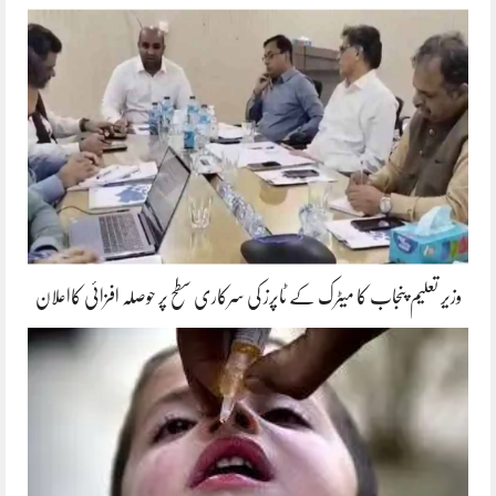
وزیر تعلیم پنجاب کا میٹرک کے ٹاپرز کی سرکاری سطح پر حوصلہ افزائی کااعلان