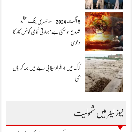
5 اگست 2024 سے تیسری جنگ عظیم
شروع ہوسکتی ہے’بھارتی نجومی کوشل کمار کا
دعوی
کرک میں 4 افراد سیلابی ریلے میں بہہ کر جاں
بحق
نیوز لیٹر میں شمولیت