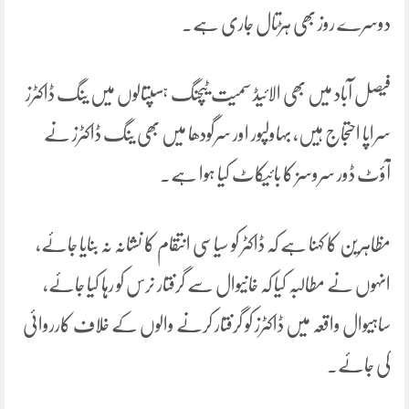
دوسرے روز بھی ہڑتال جاری ہے۔
فیصل آباد میں بھی الائیڈ سمیت ٹیچنگ ہسپتالوں میں ینگ ڈاکٹرز
سراپا احتجاج ہیں، بہاولپور اور سرگودھا میں بھی ینگ ڈاکٹرز نے
آؤٹ ڈور سروسز کا بائیکاٹ کیا ہوا ہے۔
مظاہرین کا کہنا ہے کہ ڈاکٹر کو سیاسی انتقام کا نشانہ نہ بنایا جائے،
انہوں نے مطالبہ کیا کہ خانیوال سے گرفتار نرس کو رہا کیا جائے،
ساہیوال واقعہ میں ڈاکٹرز کو گرفتار کرنے والوں کے خلاف کارروائی
کی جائے۔