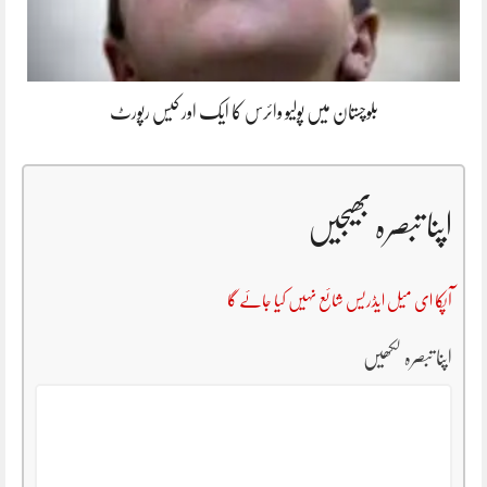
بلوچستان میں پولیو وائرس کا ایک اور کیس رپورٹ
اپنا تبصرہ بھیجیں
آپکا ای میل ایڈریس شائع نہیں کیا جائے گا
اپنا تبصرہ لکھیں