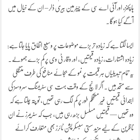
ہاپکنز، اور آئی اے سی کے چیئرمین بیری ڈلر – ان کے خیال میں
آگے کیا ہوگا۔
ایسا لگتا ہے کہ زیادہ تر بڑے موضوعات پر وسیع اتفاق پایا جاتا ہے:
زیادہ اشتہارات، زیادہ قیمتیں، اور وقار ٹی وی پر کم بڑے جھولے۔
یہ تمام تبدیلیاں ہر قیمت پر نمو کے بجائے منافع کی طرف منتقلی
سے متحد ہیں۔ اگر لانچ کے وقت بہت سی سٹریمنگ سروسز کی
ابتدائی قیمتیں غیر مستحکم طور پر کم لگ رہی تھیں، تو پتہ چلتا ہے کہ
وہ تھیں — قیمتیں مسلسل بڑھ رہی ہیں، جب کہ سٹریمرز نے ان
ناظرین کے لیے مزید سستی سبسکرپشن ٹائرز بھی متعارف کرائے