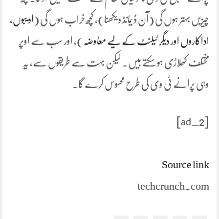
چیزیں بہتر ہوں گی (آن ڈیمانڈ دیکھنا)، کچھ خراب ہوں گی (
ادیبوں،
اداکاروں اور دیگر ٹیلنٹ کے لیے معاوضہ
)، اور سب سے اوپر
مختلف کھلاڑی ہو سکتے ہیں۔ لیکن بہت سے طریقوں سے، یہ
وہی پرانے ٹی وی کی طرح محسوس کرے گا.
[ad_2]
Source link
techcrunch.com