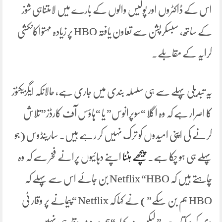
اس کے ڈاکٹروں اور پولیس والوں کے بارے میں لامتناہی شوز
کے ساتھ، سبسکرپشن سے تعاون یافتہ HBO پر زیادہ مہتواکانکشی
کرایہ کے مقابلے۔
یہ تبدیلی پہلے سے ہی سلسلہ بندی میں جاری ہے، حالانکہ ایگزیکٹوز
کا اصرار ہے کہ وہ اگلا “سوپرانوس” یا “ہاؤس آف کارڈز” تلاش
کرنے کی اپنی امیدوں کو ترک نہیں کر رہے ہیں۔ سارینڈوس (جو
پہلے ہی ہو چکا ہے۔
پیچھے ہٹنا
اپنے دہائیوں پرانے فخر سے کہ وہ
چاہتے ہیں کہ Netflix “HBO بن جائے اس سے پہلے کہ
HBO ہم بن سکے”) نے کہا کہ Netflix “پیمانے پر وقار ٹی