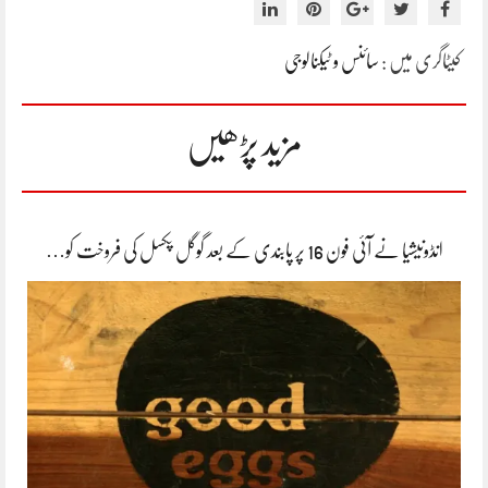
کیٹاگری میں :
سائنس و ٹیکنالوجی
مزید پڑھیں
انڈونیشیا نے آئی فون 16 پر پابندی کے بعد گوگل پکسل کی فروخت کو…