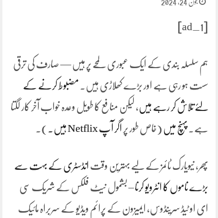
جون 24, 2024
[ad_1]
ہم سلسلہ بندی کے ایک عبوری لمحے پر ہیں — صارف کی ترقی
سست ہو رہی ہے اور بڑے کھلاڑی ہیں۔
مضبوط کرنے کے
لئے تلاش کر رہے ہیں
، لیکن منافع کا طویل وعدہ خواب آخر کار لگتا
ہے۔
پہنچ میں
(خاص طور پر
اگر آپ Netflix ہیں۔
)۔
پھر، نیویارک ٹائمز کے لیے بہترین وقت
انڈسٹری کے بہت سے
بڑے ناموں کا انٹرویو کرنا
– بشمول نیٹ فلکس کے شریک سی
ای او ٹیڈ سرینڈوس، ایمیزون کے پرائم ویڈیو کے سربراہ مائیک