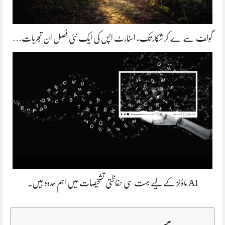
گولف سے لے کر شکار تک، اسٹارٹ اپس کی ایک نئی فصل ان تجربات…
AI ماڈلز کے لیے بہت سی حفاظتی تشخیصات میں اہم حدود ہیں۔