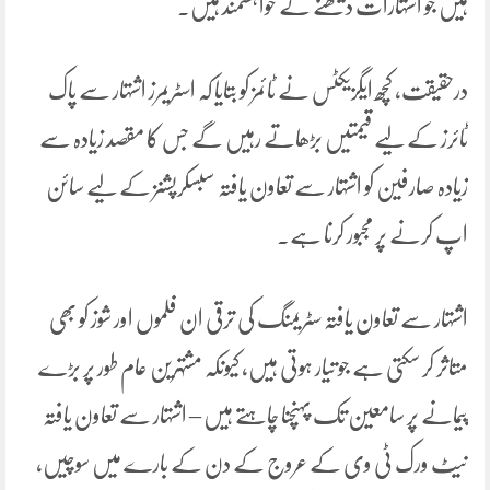
ہیں جو اشتہارات دیکھنے کے خواہشمند ہیں۔
درحقیقت، کچھ ایگزیکٹس نے ٹائمز کو بتایا کہ اسٹریمرز اشتہار سے پاک
ٹائرز کے لیے قیمتیں بڑھاتے رہیں گے جس کا مقصد زیادہ سے
زیادہ صارفین کو اشتہار سے تعاون یافتہ سبسکرپشنز کے لیے سائن
اپ کرنے پر مجبور کرنا ہے۔
اشتہار سے تعاون یافتہ سٹریمنگ کی ترقی ان فلموں اور شوز کو بھی
متاثر کر سکتی ہے جو تیار ہوتی ہیں، کیونکہ مشتہرین عام طور پر بڑے
پیمانے پر سامعین تک پہنچنا چاہتے ہیں – اشتہار سے تعاون یافتہ
نیٹ ورک ٹی وی کے عروج کے دن کے بارے میں سوچیں،