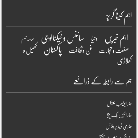
اہم کیٹا گریز
سائنس و ٹیکنالوجی
اہم خبریں
دنیا
صحت و تعلیم
پاکستان
فن وثقافت
کھیل و
صنعت و تجارت
کھلاڑی
ہم سے رابطہ کے ذرائعے
ہمارا یوٹیوب چینل
ہمارا فیس بک پیج
ہماری ٹویٹر پروفائل