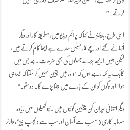
وی کر سکتا ہے،” لیکن مزید کہا، “ہم صرف وقار ہی نہیں
کرتے۔”
اسی طرح، ہاپکنز نے کہا کہ پرائم ویڈیو میں، “طریقہ کار اور دیگر
آزمائے گئے اور سچے فارمیٹس ہمارے لیے اچھا کام کرتے ہیں،
لیکن ہمیں ایسے بڑے جھولوں کی بھی ضرورت ہے جس میں
گاہک یہ کہہ رہے ہوں کہ ‘واہ، میں یقین نہیں کر سکتا کہ ایسا ہی
ہوا’ اور لوگوں کو ان کے بارے میں بتانا پڑے گا۔ دوستو۔”
دیگر انتہائی حیران کن پیشین گوئیوں میں لائیو کھیلوں میں زیادہ
سرمایہ کاری (“سب سے آسان اور سب سے دلچسپ چیز”، وارنر