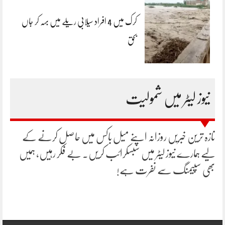
کرک میں 4 افراد سیلابی ریلے میں بہہ کر جاں
بحق
نیوز لیٹر میں شمولیت
تازہ ترین خبریں روزانہ اپنے میل باکس میں حاصل کرنے کے
لیے ہمارے نیوز لیٹر میں سبسکرائب کریں۔ بے فکر رہیں، ہمیں
بھی سپیمنگ سے نفرت ہے!