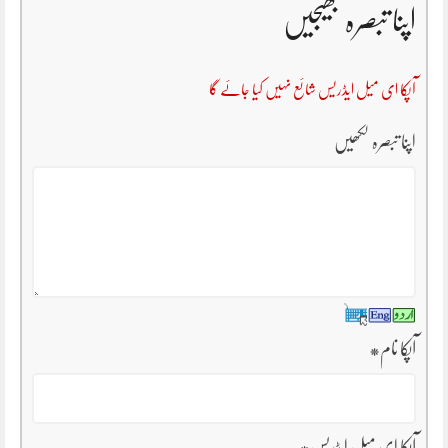
اپنا تبصرہ بھیجیں
آپکا ای میل ایڈریس شائع نہیں کیا جائے گا
اپنا تبصرہ لکھیں
آپکا نام
*
آپکا ای میل ایڈریس
*