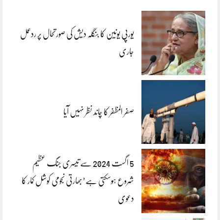
یورپی یونین کا بنگلہ دیش کی صورتحال پر ردعمل
جاری
صفر المظفر کا چاند نظر نہیں آیا
5 اگست 2024 سے تیسری جنگ عظیم
شروع ہوسکتی ہے’بھارتی نجومی کوشل کمار کا
دعوی