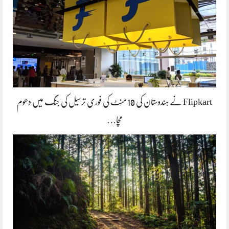
Flipkart نے ہندوستان کی 10 منٹ کی فوری ترسیل کی جنگ میں دھوم
مچا…