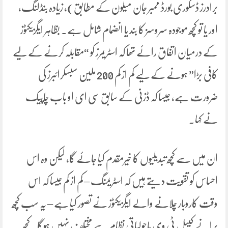
برادرز ڈسکوری بورڈ ممبر جان میلون کے مطابق)، زیادہ بنڈلنگ،
اور یا تو کچھ موجودہ سروسز کا بند یا انضمام شامل ہے۔ بظاہر ایگزیکٹوز
کے درمیان اتفاق رائے تھا کہ اسٹریمرز کو “مقابلہ کرنے کے لیے
کافی بڑا” ہونے کے لیے کم از کم 200 ملین سبسکرائبرز کی
ضرورت ہے، جیسا کہ ڈزنی کے سابق سی ای او باب چاپیک
نے کہا۔
ان میں سے کچھ تبدیلیوں کا خیرمقدم کیا جائے گا، لیکن وہ اس
احساس کو تقویت دیتے ہیں کہ اسٹریمنگ – کم از کم جیسا کہ اس
وقت کاروبار چلانے والے ایگزیکٹوز نے تصور کیا ہے – یہ سب کچھ
پرانے کیبل ٹی وی ماحولیاتی نظام سے مختلف نہیں ہوگا۔ کچھ