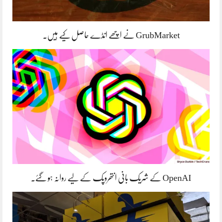
GrubMarket نے اچھے انڈے حاصل کیے ہیں۔
OpenAI کے شریک بانی انتھروپک کے لیے روانہ ہو گئے۔