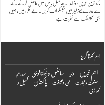
تازہ ترین خبریں روزانہ اپنے میل باکس میں حاصل کرنے کے
لیے ہمارے نیوز لیٹر میں سبسکرائب کریں۔ بے فکر رہیں، ہمیں
بھی سپیمنگ سے نفرت ہے!
اہم کیٹا گریز
سائنس و ٹیکنالوجی
اہم خبریں
دنیا
صحت و تعلیم
پاکستان
فن وثقافت
کھیل و
صنعت و تجارت
کھلاڑی