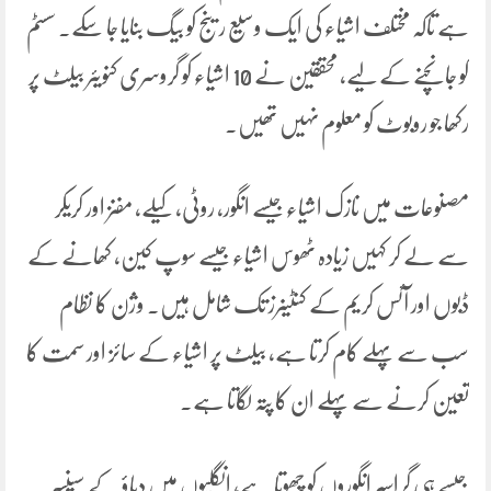
ہے تاکہ مختلف اشیاء کی ایک وسیع رینج کو بیگ بنایا جا سکے۔ سسٹم
کو جانچنے کے لیے، محققین نے 10 اشیاء کو گروسری کنویئر بیلٹ پر
رکھا جو روبوٹ کو معلوم نہیں تھیں۔
مصنوعات میں نازک اشیاء جیسے انگور، روٹی، کیلے، مفنز اور کریکر
سے لے کر کہیں زیادہ ٹھوس اشیاء جیسے سوپ کین، کھانے کے
ڈبوں اور آئس کریم کے کنٹینرز تک شامل ہیں۔ وژن کا نظام
سب سے پہلے کام کرتا ہے، بیلٹ پر اشیاء کے سائز اور سمت کا
تعین کرنے سے پہلے ان کا پتہ لگاتا ہے۔
جیسے ہی گراسپر انگوروں کو چھوتا ہے، انگلیوں میں دباؤ کے سینسر