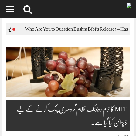
Skip
to
یورپی یونین کا بنگلہ د
content
MIT کا نرم روبوٹک نظام گروسری پیک کرنے کے لیے
ڈیزائن کیا گیا ہے۔