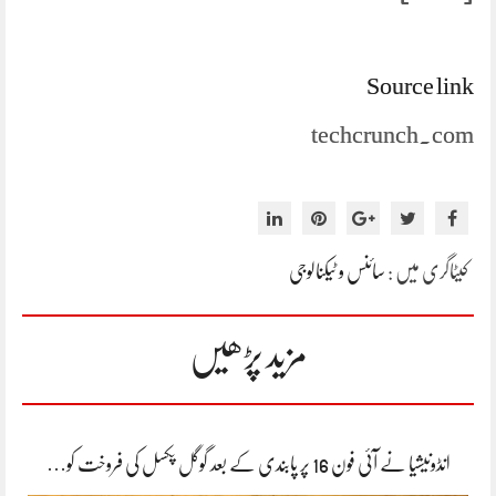
Source link
techcrunch.com
کیٹاگری میں :
سائنس و ٹیکنالوجی
مزید پڑھیں
انڈونیشیا نے آئی فون 16 پر پابندی کے بعد گوگل پکسل کی فروخت کو…