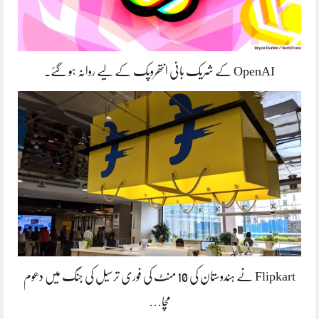
OpenAI کے شریک بانی انتھروپک کے لیے روانہ ہو گئے۔
Flipkart نے ہندوستان کی 10 منٹ کی فوری ترسیل کی جنگ میں دھوم
مچا…