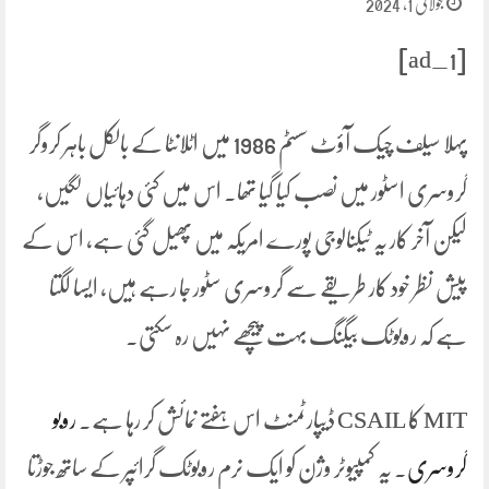
جولائی 1, 2024
[ad_1]
پہلا سیلف چیک آؤٹ سسٹم 1986 میں اٹلانٹا کے بالکل باہر کروگر
گروسری اسٹور میں نصب کیا گیا تھا۔ اس میں کئی دہائیاں لگیں،
لیکن آخر کار یہ ٹیکنالوجی پورے امریکہ میں پھیل گئی ہے، اس کے
پیش نظر خود کار طریقے سے گروسری سٹور جا رہے ہیں، ایسا لگتا
ہے کہ روبوٹک بیگنگ بہت پیچھے نہیں رہ سکتی۔
MIT کا CSAIL ڈیپارٹمنٹ اس ہفتے نمائش کر رہا ہے۔
روبو
گروسری
. یہ کمپیوٹر وژن کو ایک نرم روبوٹک گرائپر کے ساتھ جوڑتا