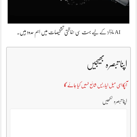
AI ماڈلز کے لیے بہت سی حفاظتی تشخیصات میں اہم حدود ہیں۔
اپنا تبصرہ بھیجیں
آپکا ای میل ایڈریس شائع نہیں کیا جائے گا
اپنا تبصرہ لکھیں