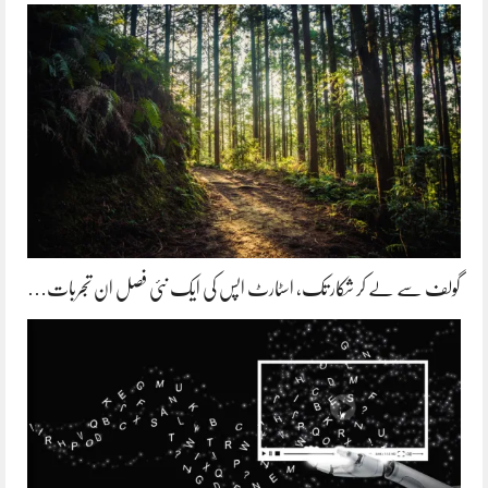
گولف سے لے کر شکار تک، اسٹارٹ اپس کی ایک نئی فصل ان تجربات…