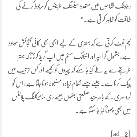
روبوٹک نظاموں میں متعدد سینسنگ طریقوں کو مربوط کرنے کی
طاقت کو ظاہر کرتی ہے۔”
ٹیم نوٹ کرتی ہے کہ بہتری کے لیے ابھی بھی کافی گنجائش موجود
ہے، بشمول گراسپر اور امیجنگ سسٹم میں اپ گریڈ کرنا تاکہ بہتر
طریقے سے یہ طے کیا جا سکے کہ چیزوں کو کیسے اور کس ترتیب میں
پیک کرنا ہے۔ جیسے جیسے نظام زیادہ مضبوط ہوتا جاتا ہے، اس کو
گروسری کے باہر مزید صنعتی جگہوں جیسے ری سائیکلنگ پلانٹس
میں بھی چھوٹا کیا جا سکتا ہے۔
[ad_2]