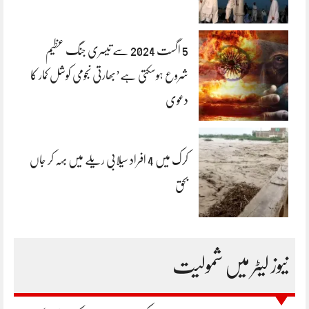
5 اگست 2024 سے تیسری جنگ عظیم
شروع ہوسکتی ہے’بھارتی نجومی کوشل کمار کا
دعوی
کرک میں 4 افراد سیلابی ریلے میں بہہ کر جاں
بحق
نیوز لیٹر میں شمولیت