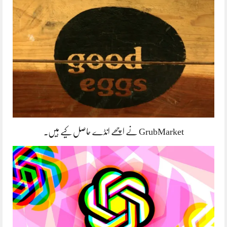
GrubMarket نے اچھے انڈے حاصل کیے ہیں۔