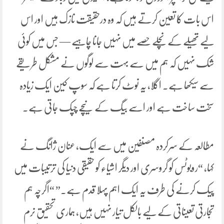
اس بات کا تعین کرتے ہیں کہ وہ درحقیقت نازک ہیں اور اس
لیے تھیلے کے نچلے حصے میں نہیں جانا چاہیے — جس میں کوئی
شک نہیں کہ ہم میں سے بہت سے لوگوں نے مشکل طریقے
سے سیکھا ہے۔ اگلا، یہ نوٹ کرتا ہے کہ سوپ کین ایک زیادہ
سخت ساخت ہے اور اسے بیگ کے نیچے چپک جاتی ہے۔
مطالعہ کے سرکردہ مصنفین میں سے ایک، عنان ژانگ نے
کہا، “روبوٹس کو گروسری اور دیگر اشیاء کو حقیقی دنیا کی ترتیبات میں
پیک کرنے کی طرف یہ ایک اہم پہلا قدم ہے۔” “اگرچہ ہم
تجارتی تعیناتی کے لیے بالکل تیار نہیں ہیں، ہماری تحقیق نرم