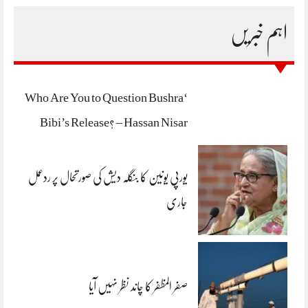
اہم خبریں
‘Who Are You to Question Bushra
Bibi’s Release? – Hassan Nisar
یورپی یونین کا بنگلہ دیش کی صورتحال پر ردعمل
جاری
صفر المظفر کا چاند نظر نہیں آیا