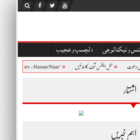
نس و ٹیکنالوجی
دلچسپ و عجیب
ت
لٹل ایکٹس آف کائنڈنیس
‘Who Are You to Question Bushra Bibi’s Release? – Hassan Nisar
اشتہار
اہم خبریں