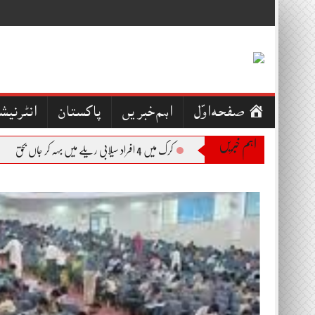
Skip
to
content
صفحہ اوّل
اہم خبریں
پاکستان
انٹرنیش
اہم خبریں
کرک میں 4 افراد سیلابی ریلے میں بہہ کر جاں بحق
بج