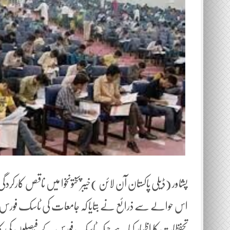
اس حوالے سے ذرائع نے بتایا کہ جامعات کی ٹاسک فورس کمی
تحفظات کا اظہار کیا ہے جبکہ ٹاسک فورس کے فیصلوں کی ک