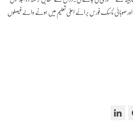
می فیصلہ کیا جائے گا اور صوبائی ٹاسک فورس برائے اعلیٰ تعلیم میں ہونے والے فیصلوں