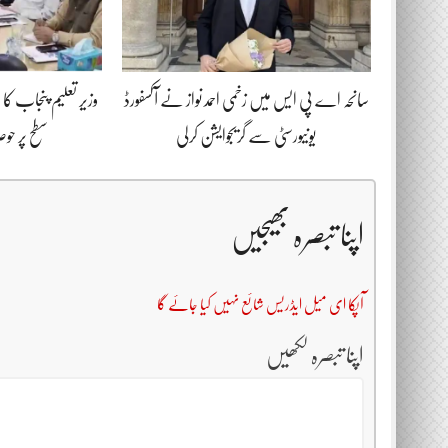
سانحہ اے پی ایس میں زخمی احمد نواز نے آکسفورڈ
وزیر تعلیم پنجاب ک
یونیورسٹی سے گریجوایشن کرلی
سطح پر حوص
اپنا تبصرہ بھیجیں
آپکا ای میل ایڈریس شائع نہیں کیا جائے گا
اپنا تبصرہ لکھیں