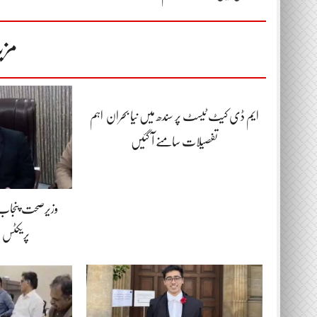
مزی
ایم ڈی کیٹ ٹیسٹ پر سندھ میں نیا بحران اہم
تفصیلات سامنے آ گئیں
وزیرصحت پنجاب ک
پریکٹس پر