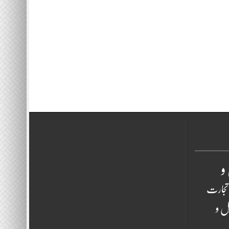
و
تجارت
ل و