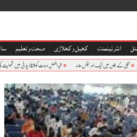
نل
کھیل و کھلاڑی
صحت و تعلیم
سائ
لی کے بلوں میں ایک اور ٹیکس عائد
شیر افضل مروت کو پیپلز پارٹی میں شمولیت کی دعو