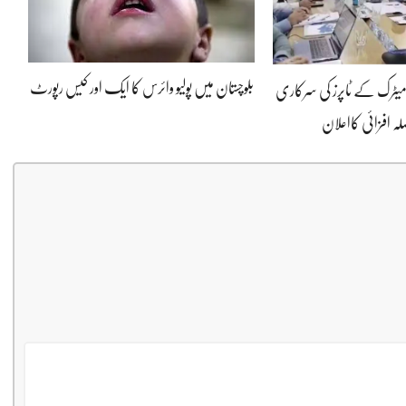
بلوچستان میں پولیو وائرس کا ایک اور کیس رپورٹ
ا میٹرک کے ٹاپرز کی سرکاری
لہ افزائی کااعلان