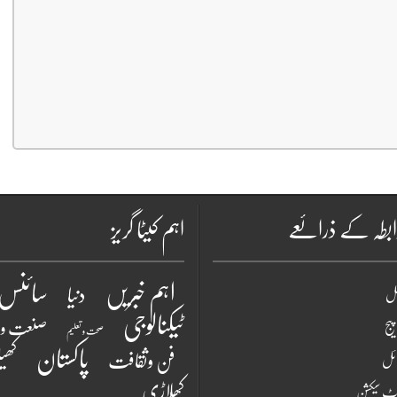
بطہ کے ذرائعے
اہم کیٹا گریز
سائنس 
اہم خبریں
دنیا
نل
ٹیکنالوجی
یج
صنعت و 
صحت و تعلیم
پاکستان
فن وثقافت
کھی
ائل
کھلاڑی
رٹ سیکشن