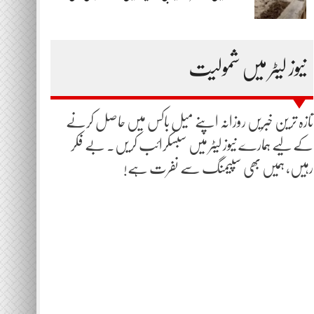
نیوز لیٹر میں شمولیت
تازہ ترین خبریں روزانہ اپنے میل باکس میں حاصل کرنے
کے لیے ہمارے نیوز لیٹر میں سبسکرائب کریں۔ بے فکر
رہیں، ہمیں بھی سپیمنگ سے نفرت ہے!