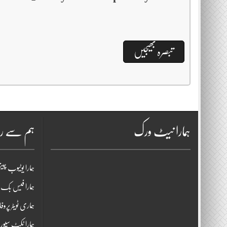
ہمارا نیٹ ورک
ہم سے را
ہمارا یوٹیوب چی
ہمارا فیس بک پ
ہماری ٹویٹر پروف
ہمارا ٹکٹ سپو