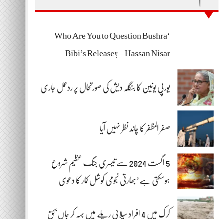
‘Who Are You to Question Bushra
Bibi’s Release? – Hassan Nisar
یورپی یونین کا بنگلہ دیش کی صورتحال پر ردعمل جاری
صفر المظفر کا چاند نظر نہیں آیا
5 اگست 2024 سے تیسری جنگ عظیم شروع
ہوسکتی ہے’بھارتی نجومی کوشل کمار کا دعوی
کرک میں 4 افراد سیلابی ریلے میں بہہ کر جاں بحق