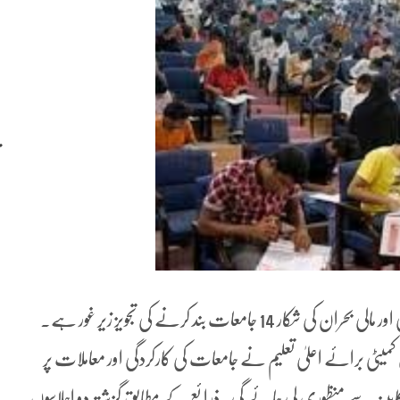
پشاور (ڈیلی پاکستان آن لائن )خیبرپختونخوا میں ناقص کارکردگی اور مالی بحران کی شکار 14 جامعات بند کرنے کی تجویز زیر غور ہے۔
ٹی برائے اعلیٰ تعلیم نے جامعات کی کارکردگی اور معاملات پر
ابینہ سے منظوری لی جائے گی۔ذرائع کے مطابق گزشتہ دو اجلاسوں