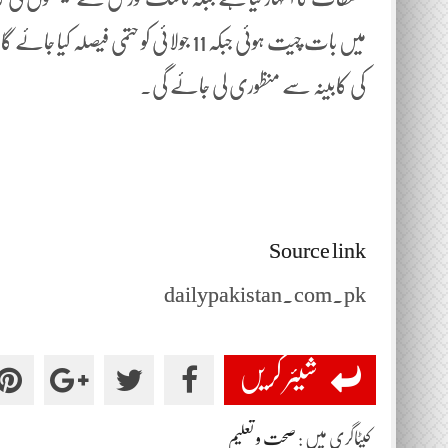
میں بات چیت ہوئی جبکہ 11 جولائی کو حت
کی کابینہ سے منظوری لی جائے گی۔
Source link
dailypakistan.com.pk
شیئر کریں
کیٹاگری میں :
صحت و تعلیم