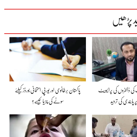
د پڑھیں
ی ڈاکٹروں کی پرائیویٹ
پاکستان برطانوی اور یورپی امتحانی بورڈز کیلئے
 پابندی کی تردید
سونے کی چڑیا کیسے؟