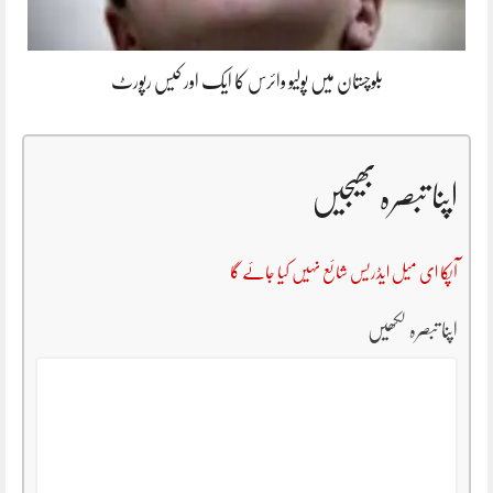
بلوچستان میں پولیو وائرس کا ایک اور کیس رپورٹ
اپنا تبصرہ بھیجیں
آپکا ای میل ایڈریس شائع نہیں کیا جائے گا
اپنا تبصرہ لکھیں