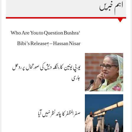
اہم خبریں
‘Who Are You to Question Bushra
Bibi’s Release? – Hassan Nisar
یورپی یونین کا بنگلہ دیش کی صورتحال پر ردعمل
جاری
صفر المظفر کا چاند نظر نہیں آیا