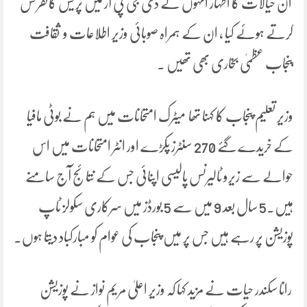
ان خیالات کا اظہار انہوں نے ڈی جی پی آر میں پریس کانفرنس
کرتے ہوئے کیا ، ان کے ہمراہ صوبائی وزیر اطلاعات و ثقافت
پنجاب عظمیٰ بخاری بھی تھیں ۔
وزیر تعلیم پنجاب کا کہنا تھا میٹرک امتحانات میں ہم نے بوٹی مافیا
کے خریدے گئے 270 سنٹرز پکڑے اور انٹر امتحانات میں اس
حوالے سے زیرو ٹالیرنس پالیسی اپنائی جس کے نتائج آج سامنے
ہیں۔5 سال بعد 9 میں سے 5 بورڈز میں سرکاری سکولز ٹاپ
پوزیشن پر رہے ہیں جس پر میں پنجاب کی عوام کو مبارکباد دیتا ہوں۔
رانا سکندر حیات نے مزید کہا کہ وزیر اعلیٰ مریم نواز نے پوزیشن