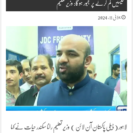
فیسیں کم کرنے پر مجبور ہوگا: وزیر تعلیم
جولائی 11, 2024
لاہور ( ڈیلی پاکستان آن لائن ) وزیر تعلیم رانا سکندر حیات نےکہا