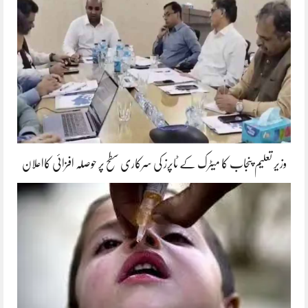
وزیر تعلیم پنجاب کا میٹرک کے ٹاپرز کی سرکاری سطح پر حوصلہ افزائی کااعلان