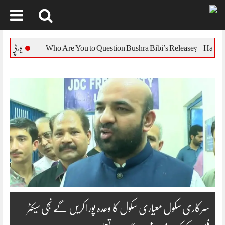
Skip
to
یورپی یونین کا بنگلہ دیش ک
content
سرکاری سکول معیاری سکول کا وعدہ پورا کریں گے نجی سیکٹر