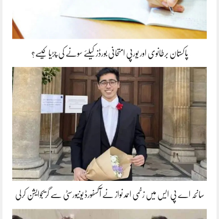
پاکستان برطانوی اور یورپی امتحانی بورڈز کیلئے سونے کی چڑیا کیسے؟
سانحہ اے پی ایس میں زخمی احمد نواز نے آکسفورڈ یونیورسٹی سے گریجوایشن کرلی