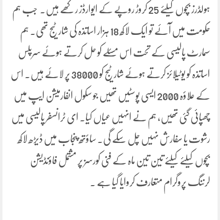
ہولڈرز بچوں کیلئے 25 کروڑ روپے کے ایوارڈز رکھے ہیں۔ جب ہم
حکومت میں آئے تو ایک لاکھ 18 ہزار اساتذہ کی شارٹیج تھی۔ ہم
سمارٹ پالیسی کے تحت اس مسئلے کو حل کرتے ہوئے سرپلس
اساتذہ کو یوٹیلائز کرتے ہوئے شارٹیج کو 38000 پر لائے ہیں۔ اس
کے علاؤہ 2000 ایسی پوسٹیں تھیں جو سکول انفارمیشن ایپ میں
چھپائی گئی تھیں، ہم نے انہیں عیاں کیا۔ ای ٹرانسفر پالیسی میں
رشوت یا سفارش نہیں چل سکے گی۔ ساؤتھ پنجاب میں ڈیڑھ لاکھ
بچوں کیلئے کیلئے تین تین ماہ کے فنی کورسز پر مشتمل فاؤنڈیشن
لرننگ پروگرام متعارف کروایا گیا ہے ۔