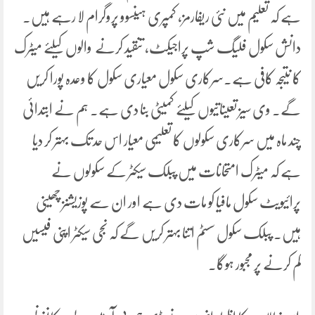
ہے کہ تعلیم میں نئی ریفارمز، کمپری ہینسوو پروگرام لا رہے ہیں۔
دانش سکول فلیگ شپ پراجیکٹ، تنقید کرنے والوں کیلئے میٹرک
کا نتیجہ کافی ہے۔سرکاری سکول معیاری سکول کا وعدہ پورا کریں
گے۔ وی سیز تعیناتیوں کیلئے کمیٹی بنا دی ہے۔ ہم نے ابتدائی
چند ماہ میں سرکاری سکولوں کا تعلیمی معیار اس حد تک بہتر کر دیا
ہے کہ میٹرک امتحانات میں پبلک سیکٹر کے سکولوں نے
پرائیویٹ سکول مافیا کو مات دی ہے اور ان سے پوزیشنز چھینی
ہیں۔ پبلک سکول سسٹم اتنا بہتر کریں گے کہ نجی سیکٹر اپنی فیسیں
کم کرنے پر مجبور ہوگا۔