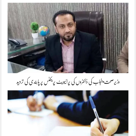
وزیرصحت پنجاب کی ڈاکٹروں کی پرائیویٹ پریکٹس پر پابندی کی تردید