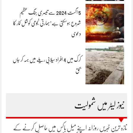
5 اگست 2024 سے تیسری جنگ عظیم
شروع ہوسکتی ہے’بھارتی نجومی کوشل کمار کا
دعوی
کرک میں 4 افراد سیلابی ریلے میں بہہ کر جاں
بحق
نیوز لیٹر میں شمولیت
تازہ ترین خبریں روزانہ اپنے میل باکس میں حاصل کرنے کے