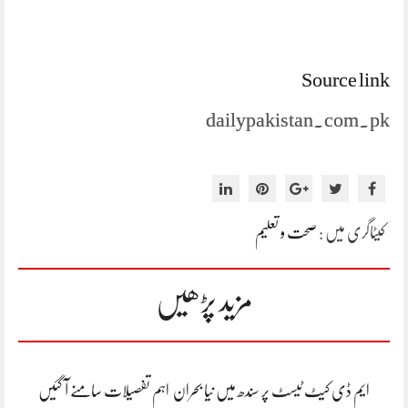
Source link
dailypakistan.com.pk
کیٹاگری میں :
صحت و تعلیم
مزید پڑھیں
ایم ڈی کیٹ ٹیسٹ پر سندھ میں نیا بحران اہم تفصیلات سامنے آ گئیں