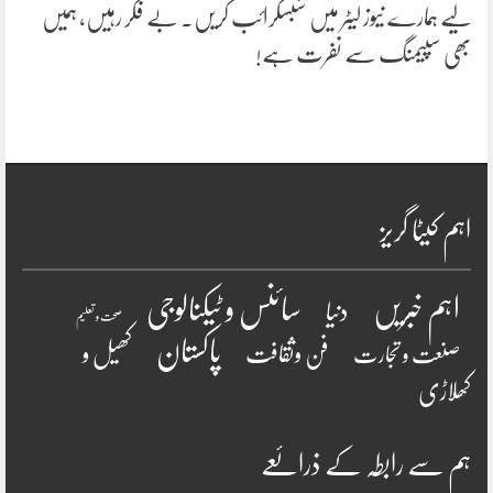
لیے ہمارے نیوز لیٹر میں سبسکرائب کریں۔ بے فکر رہیں، ہمیں
بھی سپیمنگ سے نفرت ہے!
اہم کیٹا گریز
سائنس و ٹیکنالوجی
اہم خبریں
دنیا
صحت و تعلیم
پاکستان
فن وثقافت
کھیل و
صنعت و تجارت
کھلاڑی
ہم سے رابطہ کے ذرائعے