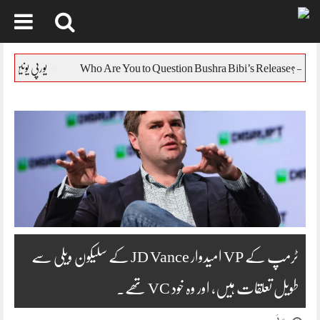
Skip
to
یورپی یونین کا بنگلہ دیش کی ص
content
ٹرمپ کے VP امیدوار JD Vance کے سلیکون ویلی سے
طویل تعلقات ہیں، اور وہ خود VC تھے۔