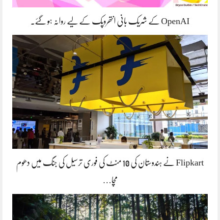
OpenAI کے شریک بانی انتھروپک کے لیے روانہ ہو گئے۔
Flipkart نے ہندوستان کی 10 منٹ کی فوری ترسیل کی جنگ میں دھوم
مچا…