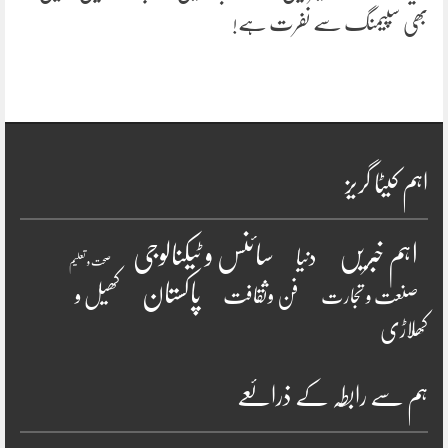
بھی سپیمنگ سے نفرت ہے!
اہم کیٹا گریز
سائنس و ٹیکنالوجی
اہم خبریں
دنیا
صحت و تعلیم
پاکستان
فن وثقافت
کھیل و
صنعت و تجارت
کھلاڑی
ہم سے رابطہ کے ذرائعے