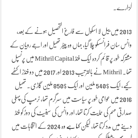
گزارے۔
2013 میں ییل لا اسکول سے فارغ التحصیل ہونے کے بعد،
وانس سان فرانسسکو چلا گیا، جہاں وہ پیٹر تھیل اور اجے رویان کے
مشترکہ طور پر قائم کردہ ایک فنڈ Mithril Capital میں پرنسپل
تھا۔ Mithril نے بالترتیب 2013 اور 2017 میں دو فنڈز اکٹھے
کیے، ایک $540 ملین اور ایک $850 ملین گاڑی۔ تھیل
2016 میں عوامی طور پر سیاست میں سرگرم تھا، ٹرمپ کی پہلی
صدارتی مہم کی حمایت کرتا تھا، اور وانس کی سینیٹ کی دوڑ کو فنڈ
دینے میں مدد کرتا تھا، لیکن
کہا ہے
وہ 2024 کے انتخابات میں