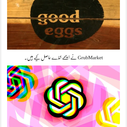
GrubMarket نے اچھے انڈے حاصل کیے ہیں۔