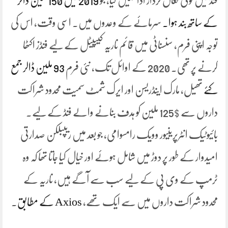
فنڈ میں کوئی فعال کردار ادا نہیں کیا، جو
2019 میں 150 ملین ڈالر
کے ساتھ بند ہوا۔
سرمائے کے وعدوں میں۔ اسی وقت، اس کی
توجہ اپنی فرم، سنسناٹی میں قائم ناریہ کیپیٹل کے لیے فنڈز اکٹھا
کرنے پر تھی۔ 2020 کے اوائل تک، نئی فرم
93 ملین ڈالر جمع
کئے
تھیل، مارک اینڈریسن اور ایرک شمٹ سمیت محدود شراکت
داروں سے $125 ملین کو ہدف بنانے والے فنڈ کے لیے۔
بائیوٹیک انٹرپرینیور وویک رامسوامی، جو بعد میں ریپبلکن صدارتی
امیدوار کے طور پر دوڑ میں شامل ہوئے اور خیال کیا جاتا تھا کہ وہ
ٹرمپ کے وی پی کے لیے سب سے آگے ہیں، ناریہ کے
محدود شراکت داروں میں سے ایک تھے،
Axios کے مطابق
.