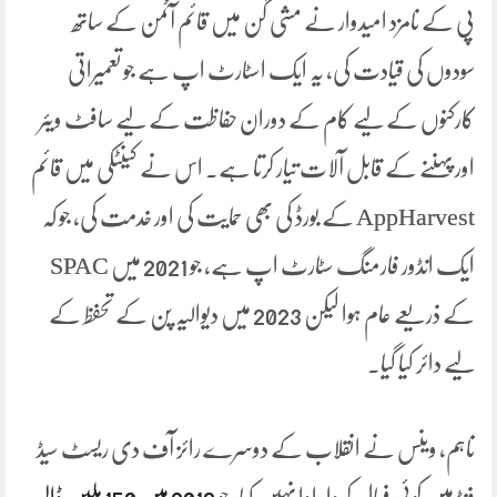
پی کے نامزد امیدوار نے مشی گن میں قائم آٹمن کے ساتھ
سودوں کی قیادت کی، یہ ایک اسٹارٹ اپ ہے جو تعمیراتی
کارکنوں کے لیے کام کے دوران حفاظت کے لیے سافٹ ویئر
اور پہننے کے قابل آلات تیار کرتا ہے۔ اس نے کینٹکی میں قائم
AppHarvest کے بورڈ کی بھی حمایت کی اور خدمت کی، جو کہ
ایک انڈور فارمنگ سٹارٹ اپ ہے، جو 2021 میں SPAC
کے ذریعے عام ہوا لیکن 2023 میں دیوالیہ پن کے تحفظ کے
لیے دائر کیا گیا۔
تاہم، وینس نے انقلاب کے دوسرے رائز آف دی ریسٹ سیڈ