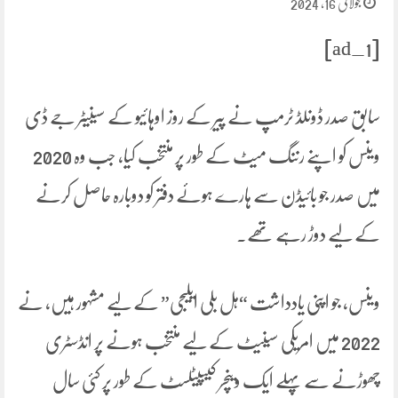
جولائی 16, 2024
[ad_1]
سابق صدر ڈونلڈ ٹرمپ نے پیر کے روز اوہائیو کے سینیٹر جے ڈی
وینس کو اپنے رننگ میٹ کے طور پر منتخب کیا، جب وہ 2020
میں صدر جو بائیڈن سے ہارے ہوئے دفتر کو دوبارہ حاصل کرنے
کے لیے دوڑ رہے تھے۔
وینس، جو اپنی یادداشت “ہل بلی ایلیجی” کے لیے مشہور ہیں، نے
2022 میں امریکی سینیٹ کے لیے منتخب ہونے پر انڈسٹری
چھوڑنے سے پہلے ایک وینچر کیپیٹلسٹ کے طور پر کئی سال