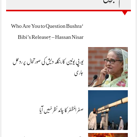
‘Who Are You to Question Bushra
Bibi’s Release? – Hassan Nisar
یورپی یونین کا بنگلہ دیش کی صورتحال پر ردعمل
جاری
صفر المظفر کا چاند نظر نہیں آیا