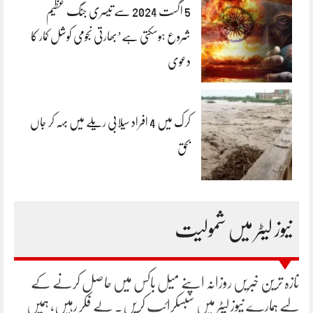
5 اگست 2024 سے تیسری جنگ عظیم
شروع ہوسکتی ہے’بھارتی نجومی کوشل کمار کا
دعوی
کرک میں 4 افراد سیلابی ریلے میں بہہ کر جاں
بحق
نیوز لیٹر میں شمولیت
تازہ ترین خبریں روزانہ اپنے میل باکس میں حاصل کرنے کے
لیے ہمارے نیوز لیٹر میں سبسکرائب کریں۔ بے فکر رہیں، ہمیں