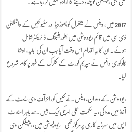
کسی بھی ریپبلکن کو چندہ دینے کا ارادہ نہیں کر رہا ہے۔
2017 میں، وینس نے میتھرل کو چھوڑ دیا اور سٹیو کیس کے واشنگٹن
ڈی سی میں قائم ریوولوشن میں بطور منیجنگ ڈائریکٹر شامل
ہوئے۔ ان کا یہ اقدام اس وقت آیا جب ان کی اہلیہ، اوشا
چلوکوری وانس نے سپریم کورٹ کے کلرک کے طور پر کام شروع
کیا۔
ریوولوشن کے دوران، وینس نے کیس کو رائز آف دی ریسٹ کے
آغاز میں مدد کی، یہ حکمت عملی امریکی ٹیک ہبس سے باہر اسٹارٹ
اپس میں سرمایہ کاری پر مرکوز تھی۔ ریوولیوشن میں، ریپبلکن وی