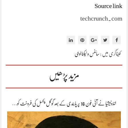
Source link
techcrunch.com
کیٹاگری میں :
سائنس و ٹیکنالوجی
مزید پڑھیں
انڈونیشیا نے آئی فون 16 پر پابندی کے بعد گوگل پکسل کی فروخت کو…