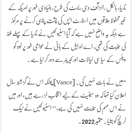
ناریا، بالکل رائز آف دی ریسٹ کی طرح، بنیادی طور پر امریکہ کے
غیر محفوظ علاقوں میں اسٹارٹ اپس کی پشت پناہی کرنے پر مرکوز
ہے جبکہ یہ واضح نہیں ہے کہ آیا اسٹیو کیس نے ناریا کے پہلے فنڈ
کی حمایت کی تھی، اے او ایل کے بانی نے عوامی طور پر خود کو
وینس کے سیاسی خیالات اور کیریئر سے دور کر لیا ہے۔
“میں نے بات نہیں کی۔ [Vance] چونکہ اس نے گزشتہ سال
اعلان کیا تھا کہ وہ سینیٹ کے لیے انتخاب لڑ رہے ہیں، اور میں
نے اس مہم کی حمایت نہیں کی ہے،‘‘ اسٹیو کیس نے ٹیک
کرنچ کو بتایا۔
ستمبر 2022
.