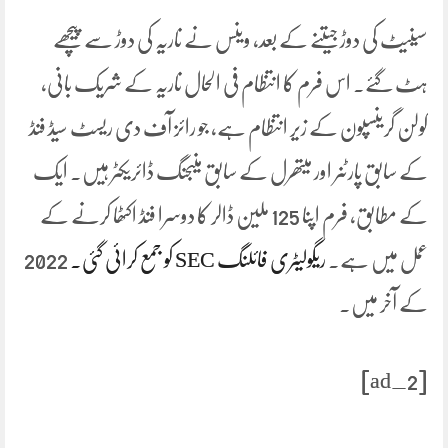
سینیٹ کی دوڑ جیتنے کے بعد، وینس نے ناریہ کی دوڑ سے پیچھے
ہٹ گئے۔ اس فرم کا انتظام فی الحال ناریہ کے شریک بانی،
کولن گرینسپون کے زیر انتظام ہے، جو رائز آف دی ریسٹ سیڈ فنڈ
کے سابق پارٹنر اور میتھرل کے سابق منیجنگ ڈائریکٹر ہیں۔ ایک
کے مطابق، فرم اپنا 125 ملین ڈالر کا دوسرا فنڈ اکٹھا کرنے کے
عمل میں ہے۔
ریگولیٹری فائلنگ SEC کو جمع کرائی گئی۔
2022
کے آخر میں۔
[ad_2]