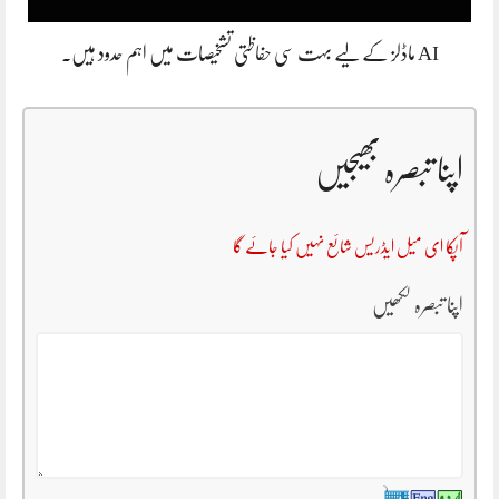
AI ماڈلز کے لیے بہت سی حفاظتی تشخیصات میں اہم حدود ہیں۔
اپنا تبصرہ بھیجیں
آپکا ای میل ایڈریس شائع نہیں کیا جائے گا
اپنا تبصرہ لکھیں