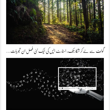
گولف سے لے کر شکار تک، اسٹارٹ اپس کی ایک نئی فصل ان تجربات…