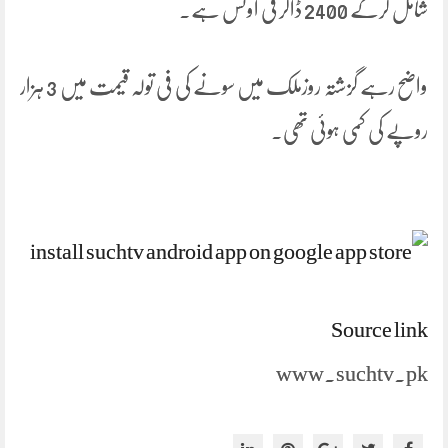
شامل کرکے 2400 ڈالر فی اونس ہے۔
واضح رہے گزشتہ روزملک میں سونے کی فی تولہ قیمت میں 3 ہزار
روپے کی کمی ہوئی تھی۔
Source link
www.suchtv.pk