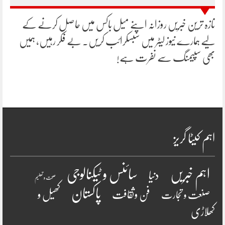
تازہ ترین خبریں روزانہ اپنے میل باکس میں حاصل کرنے کے
لیے ہمارے نیوز لیٹر میں سبسکرائب کریں۔ بے فکر رہیں، ہمیں
بھی سپیمنگ سے نفرت ہے!
اہم کیٹا گریز
سائنس و ٹیکنالوجی
اہم خبریں
دنیا
صحت و تعلیم
پاکستان
فن وثقافت
کھیل و
صنعت و تجارت
کھلاڑی