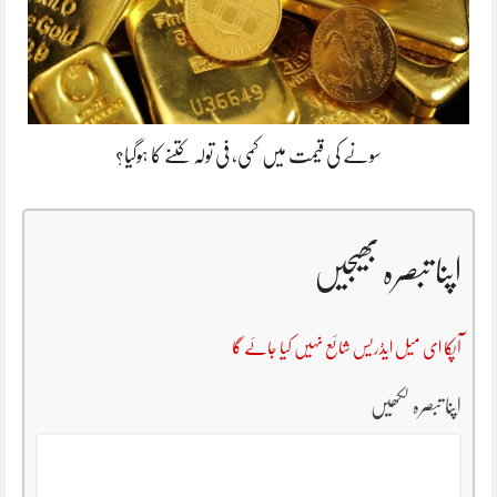
سونے کی قیمت میں کمی، فی تولہ کتنے کا ہوگیا؟
اپنا تبصرہ بھیجیں
آپکا ای میل ایڈریس شائع نہیں کیا جائے گا
اپنا تبصرہ لکھیں