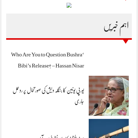
اہم خبریں
‘Who Are You to Question Bushra
Bibi’s Release? – Hassan Nisar
یورپی یونین کا بنگلہ دیش کی صورتحال پر ردعمل
جاری