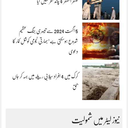
صفر المظفر کا چاند نظر نہیں آیا
5 اگست 2024 سے تیسری جنگ عظیم
شروع ہوسکتی ہے’بھارتی نجومی کوشل کمار کا
دعوی
کرک میں 4 افراد سیلابی ریلے میں بہہ کر جاں
بحق
نیوز لیٹر میں شمولیت