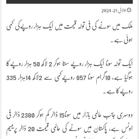
جولائی 21, 2024
ملک میں سونے کی فی تولہ قیمت میں ایک ہزار روپےکی کمی
ہوئی ہے۔
ایک تولہ سونا ایک ہزار روپے سستا ہوکر 2 لاکھ 50 ہزار روپےکا
ہوگیا ہے، 10گرام سونا 857 روپےکمی سے 2لاکھ 14ہزار 335
روپےکا ہے۔
دوسری جانب عالمی بازار میں سونا15 ڈالر کم ہوکر 2380 ڈالر فی
اونس ہے، پاکستان میں سونے کی عالمی قیمت 20 ڈالر پریمیم