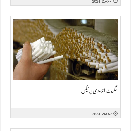
مئ 25, 2024
سگریٹ انڈسٹری پر ٹیکس
مئ 24, 2024