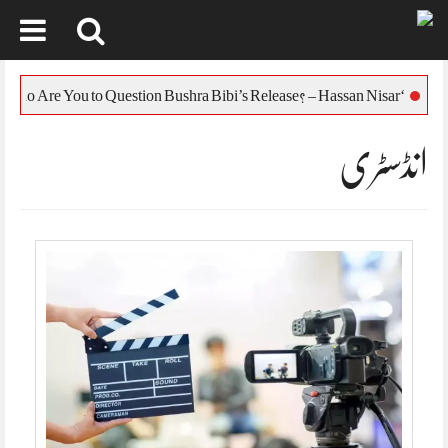
Skip
to
‘Who Are You to Question Bushra Bibi’s Release? – Hassan Nisar
content
انڈسٹری