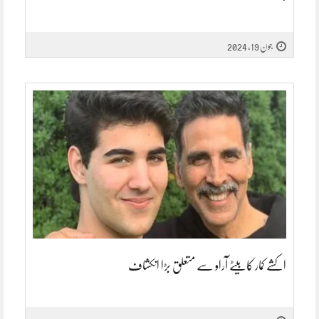
جون 19, 2024
اکشے کمار کا بیٹے آراو سے متعلق بڑا انکشاف