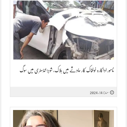
نامور اداکارہ خوفناک کار حادثے میں ہلاک، شوبز انڈسٹری میں سوگ
مئ 14, 2024