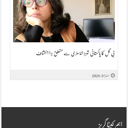
بی گل کا پاکستانی شوبز انڈسٹری سے متعلق بڑا انکشاف
مئ 9, 2024
اہم کیٹا گریز