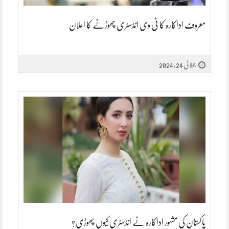
معروف اداکارہ کا ٹی وی انڈسٹری چھوڑنے کا اعلان
جولائی 24, 2024
پاکستان کی مشہور اداکارہ نے انڈسٹری کیوں چھوڑی؟