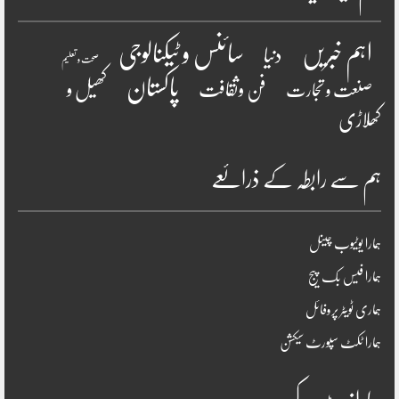
سائنس و ٹیکنالوجی
اہم خبریں
دنیا
صحت و تعلیم
پاکستان
فن وثقافت
کھیل و
صنعت و تجارت
کھلاڑی
ہم سے رابطہ کے ذرائعے
ہمارا یوٹیوب چینل
ہمارا فیس بک پیج
ہماری ٹویٹر پروفائل
ہمارا ٹکٹ سپورٹ سیکشن